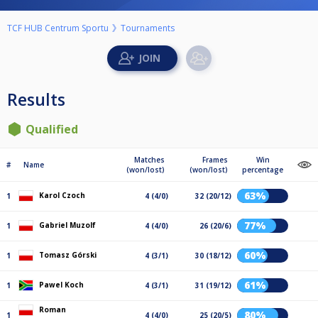
TCF HUB Centrum Sportu
Tournaments
Results
Qualified
Matches
Frames
Win
#
Name
(won/lost)
(won/lost)
percentage
63%
Karol Czoch
1
4 (4/0)
32 (20/12)
77%
Gabriel Muzolf
1
4 (4/0)
26 (20/6)
60%
Tomasz Górski
1
4 (3/1)
30 (18/12)
61%
Pawel Koch
1
4 (3/1)
31 (19/12)
Roman
80%
1
4 (4/0)
25 (20/5)