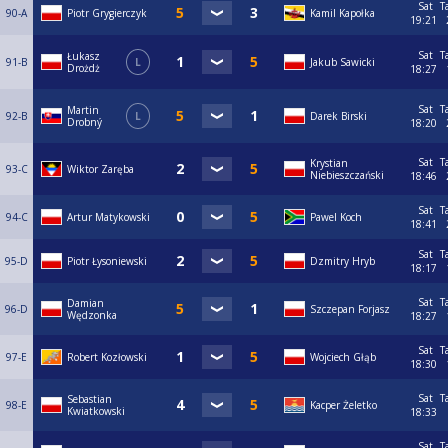
Sat
T
90-A
Piotr Grygierczyk
Kamil Kapołka
19:21
Sat
T
Łukasz
91-B
L
Jakub Sawicki
Drożdż
18:27
Sat
T
Martin
92-B
L
Darek Birski
Drobný
18:20
Sat
T
Krystian
93-C
Wiktor Zaręba
Niebieszczański
18:46
Sat
T
94-C
Artur Matykowski
Pawel Koch
18:41
Sat
T
95-D
Piotr Łysoniewski
Dzmitry Hryb
18:17
Sat
T
Damian
96-D
Szczepan Forjasz
Wędzonka
18:27
Sat
T
97-E
Robert Kozłowski
Wojciech Głąb
18:30
Sat
T
Sebastian
98-E
Kacper Żeletko
Kwiatkowski
18:33
Sat
T