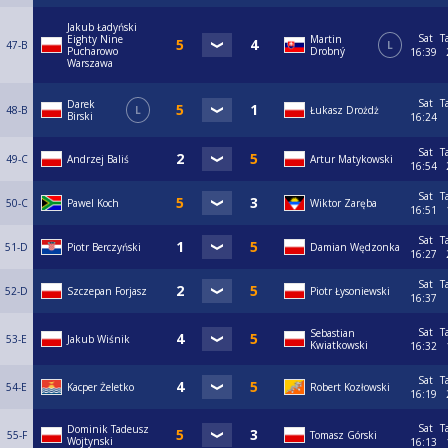
Jakub Ładyński
Sat
T
Eighty Nine
Martin
47-B
L
Pucharowo
Drobný
16:39
Warszawa
Sat
T
Darek
48-B
L
Łukasz Drożdż
Birski
16:24
Sat
T
49-C
Andrzej Baliś
Artur Matykowski
16:54
Sat
T
50-C
Pawel Koch
Wiktor Zaręba
16:51
Sat
T
51-D
Piotr Berczyński
Damian Wędzonka
16:27
Sat
T
52-D
Szczepan Forjasz
Piotr Łysoniewski
16:37
Sat
T
Sebastian
53-E
Jakub Wiśnik
Kwiatkowski
16:32
Sat
T
54-E
Kacper Żeletko
Robert Kozłowski
16:19
Sat
T
Dominik Tadeusz
55-F
Tomasz Górski
Wojtynski
16:13