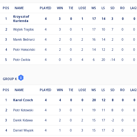
POS
NAME
PLAYED
WIN
TIE
LOSE
WS
LS
SD
RO
LAG
Krzysztof
1
4
3
0
1
17
14
3
0
0
Kurlenda
2
Wojtek Trajdos
4
3
0
1
17
10
7
0
0
3
Marek Bednarz
4
2
0
2
16
14
2
0
0
4
Piotr Hołociński
4
2
0
2
14
12
2
0
0
5
Piotr Ćwikła
4
0
0
4
6
20
-14
0
0
GROUP K
POS
NAME
PLAYED
WIN
TIE
LOSE
WS
LS
SD
RO
LAG
1
Karol Czoch
4
4
0
0
20
12
8
0
0
2
Piotr Kotowski
4
3
0
1
19
11
8
0
0
3
Darek Kidawa
4
2
0
2
15
17
-2
0
0
4
Daniel Więcek
4
1
0
3
15
17
-2
0
0