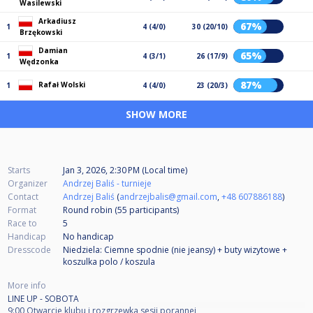
Wasilewski
Arkadiusz
67%
1
4 (4/0)
30 (20/10)
Brzękowski
Damian
65%
1
4 (3/1)
26 (17/9)
Wędzonka
87%
Rafał Wolski
1
4 (4/0)
23 (20/3)
SHOW MORE
Starts
Jan 3, 2026, 2:30 PM (Local time)
Organizer
Andrzej Baliś - turnieje
Contact
Andrzej Baliś
(
andrzejbalis@gmail.com
,
+48 607886188
)
Format
Round robin (55
participants
)
Race to
5
Handicap
No handicap
Dresscode
Niedziela: Ciemne spodnie (nie jeansy) + buty wizytowe +
koszulka polo / koszula
More info
LINE UP - SOBOTA
9:00 Otwarcie klubu i rozgrzewka sesji porannej