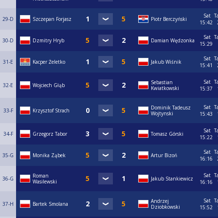
Sat
T
29-D
Szczepan Forjasz
Piotr Berczyński
15:42
Sat
T
30-D
Dzmitry Hryb
Damian Wędzonka
15:29
Sat
T
31-E
Kacper Żeletko
Jakub Wiśnik
15:41
Sat
T
Sebastian
32-E
Wojciech Głąb
Kwiatkowski
15:37
Sat
T
Dominik Tadeusz
33-F
Krzysztof Strach
Wojtynski
15:43
Sat
T
34-F
Grzegorz Tabor
Tomasz Górski
15:22
Sat
T
35-G
Monika Ząbek
Artur Bizoń
16:16
Sat
T
Roman
36-G
Jakub Stankiewicz
Wasilewski
16:16
Sat
T
Andrzej
37-H
Bartek Smolana
Dziobkowski
15:52