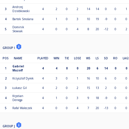
Andrzej
3
4
2
0
2
14
14
0
0
1
Dziobkowski
4
Bartek Smolana
4
1
0
3
10
19
-9
0
0
Dominik
5
4
0
0
4
8
20
-12
0
2
Słowiak
GROUP I
POS
NAME
PLAYED
WIN
TIE
LOSE
WS
LS
SD
RO
LAG
Gabriel
1
4
4
0
0
20
6
14
0
0
Muzolf
2
Krzysztof Dyrek
4
3
0
1
16
10
6
0
0
3
Łukasz Gil
4
2
0
2
15
13
2
0
0
Krystian
4
4
1
0
3
9
18
-9
0
0
Denega
5
Rafal Waleczek
4
0
0
4
7
20
-13
0
0
GROUP J