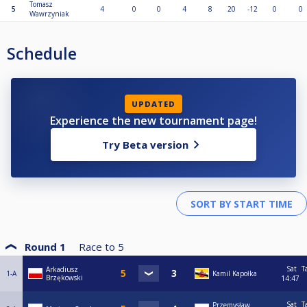
Tomasz
5
4
0
0
4
8
20
-12
0
0
Wawrzyniak
Schedule
UPDATED
Experience the new tournament page!
Try Beta version
Round 1
Race to
5
Sat
T
Arkadiusz
1-A
Kamil Kapołka
Brzękowski
14:47
Sat
T
Przemysław