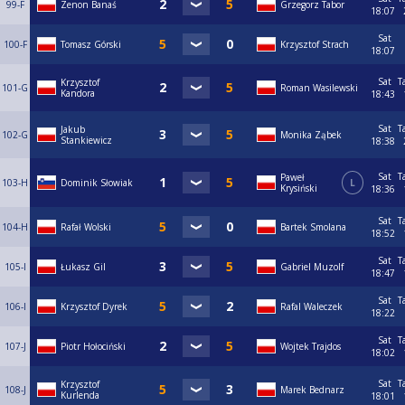
99-F
Zenon Banaś
Grzegorz Tabor
18:07
Sat
100-F
Tomasz Górski
Krzysztof Strach
18:07
Sat
T
Krzysztof
101-G
Roman Wasilewski
Kandora
18:43
Sat
T
Jakub
102-G
Monika Ząbek
Stankiewicz
18:38
Sat
T
Paweł
103-H
Dominik Słowiak
L
Krysiński
18:36
Sat
T
104-H
Rafał Wolski
Bartek Smolana
18:52
Sat
T
105-I
Łukasz Gil
Gabriel Muzolf
18:47
Sat
T
106-I
Krzysztof Dyrek
Rafal Waleczek
18:22
Sat
T
107-J
Piotr Hołociński
Wojtek Trajdos
18:02
Sat
T
Krzysztof
108-J
Marek Bednarz
Kurlenda
18:01