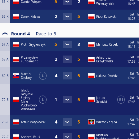
65-K
Daniel Więcek
Wawrzyniak
16:43
Sat
T
66-K
Darek Kidawa
Piotr Kotowski
16:28
Round 4
Race to
5
Sat
T
67-A
Piotr Grygierczyk
Mariusz Capek
18:15
Sat
T
Przemysław
Arkadiusz
68-A
Fundament
Brzękowski
17:58
Sat
T
Martin
69-B
L
Łukasz Drożdż
Drobný
17:45
Jakub
Ładyński
Sat
T
Eighty
Jakub
70-B
L
R1
Nine
Sawicki
17:46
Pucharowo
Warszawa
Sat
T
71-C
Artur Matykowski
Wiktor Zaręba
17:47
Sat
T
Krystian
72-C
Andrzej Baliś
Niebieszczański