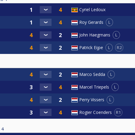
Cyriel Ledoux
L
Roy Gerards
L
John Haegmans
L
R2
Patrick Eijpe
L
Marco Sedda
L
Marcel Triepels
L
Perry Vissers
R1
Rogier Coenders
4