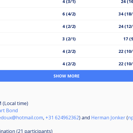
4 (3/1)
24 (16
6 (4/2)
34 (18/
4 (2/2)
24 (12/
3 (2/1)
17 (
4 (2/2)
22 (10/
4 (2/2)
22 (10/
SHOW MORE
 (Local time)
art Bond
ledoux@hotmail.com
,
+31 624962362
) and
Herman Jonker
(
n
ination (21
participants
)