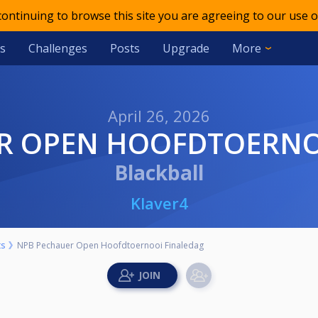
 continuing to browse this site you are agreeing to our use o
s
Challenges
Posts
Upgrade
More
April 26, 2026
ER OPEN HOOFDTOERNO
Blackball
Klaver4
ts
NPB Pechauer Open Hoofdtoernooi Finaledag