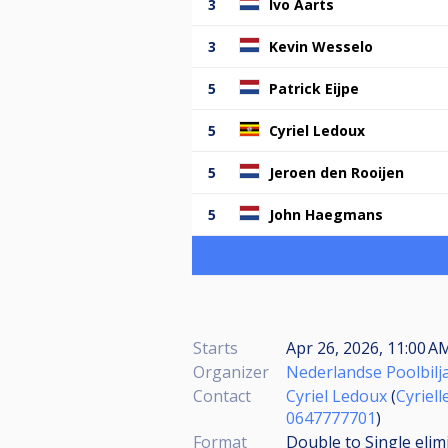
3
Ivo Aarts
3
Kevin Wesselo
5
Patrick Eijpe
5
Cyriel Ledoux
5
Jeroen den Rooijen
5
John Haegmans
Starts
Apr 26, 2026, 11:00 AM
Organizer
Nederlandse Poolbilj
Contact
Cyriel Ledoux
(
Cyriel
0647777701
)
Format
Double to Single elim