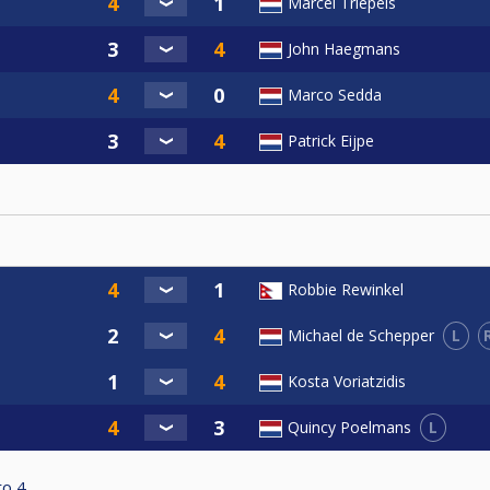
Marcel Triepels
geld (verdeling volgt)
John Haegmans
geld (verdeling volgt)
Marco Sedda
Patrick Eijpe
Robbie Rewinkel
L
Michael de Schepper
Kosta Voriatzidis
L
Quincy Poelmans
to
4