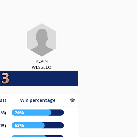
KEVIN
WESSELO
st)
Win percentage
76%
/8)
63%
15)