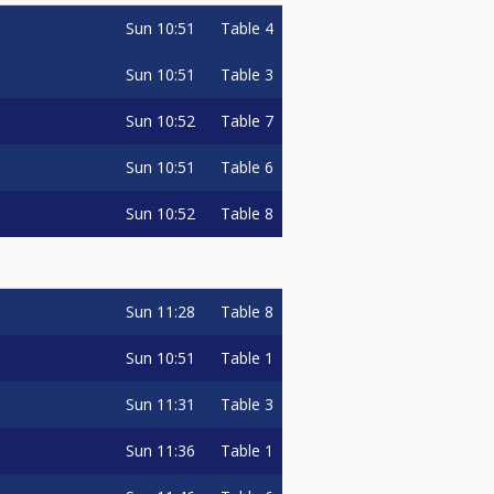
Sun
10:51
Table 4
Sun
10:51
Table 3
Sun
10:52
Table 7
Sun
10:51
Table 6
Sun
10:52
Table 8
Sun
11:28
Table 8
oernooi, betaalt deze ook het
Sun
10:51
Table 1
ties in laatste 10 jaar. Zowel
Sun
11:31
Table 3
tie is bindend.
Sun
11:36
Table 1