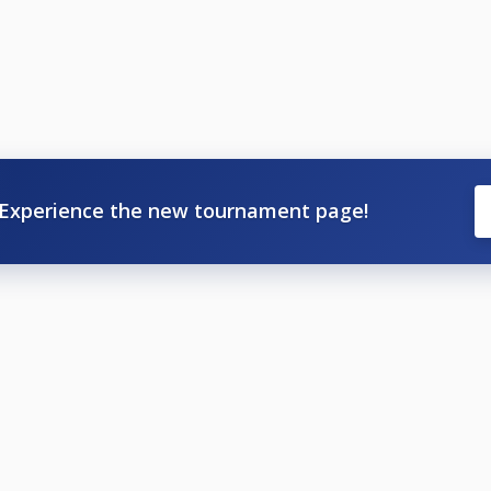
satie bepaald bij inschrijving of speler in aanmerking komt
dt filtervoorwaarde Cuescore aangehouden (voor iedereen te 
Experience the new tournament page!
16