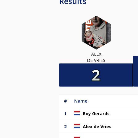
Results
ALEX
DE VRIES
#
Name
1
Roy Gerards
2
Alex de Vries