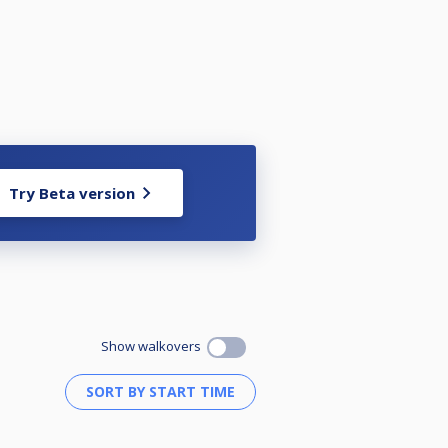
 om terug te vallen (gebaseerd op
zien in het evenement))
Try Beta version
Show walkovers