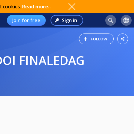
f cookies.
Read more..
Join for free
Sign in
FOLLOW
OI FINALEDAG