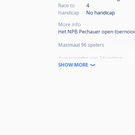
Race to
4
Handicap
No handicap
More info
Het NPB Pechauer open toernooi
Maximaal 96 spelers
4 voorrondes van 24 spelers.
SHOW MORE
1. Vrijdag 18:00
2. Zaterdag 11:00
3. Zaterdag 14:00
4.Zaterdag 17:00
Elke groep wordt opgedeeld in 4 p
-de beste 2 spelers van elke poule
-de 16 beste terugvallers* kwalifi