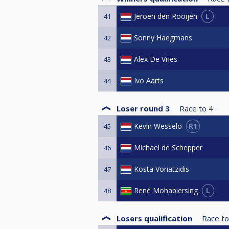
L
Jeroen den Rooijen
41
Sonny Haegmans
42
Alex De Vries
43
Ivo Aarts
44
Loser round 3
Race to
4
R1
Kevin Wesselo
45
Michael de Schepper
46
Kosta Voriatzidis
47
L
René Mohabiersing
48
Losers qualification
Race to