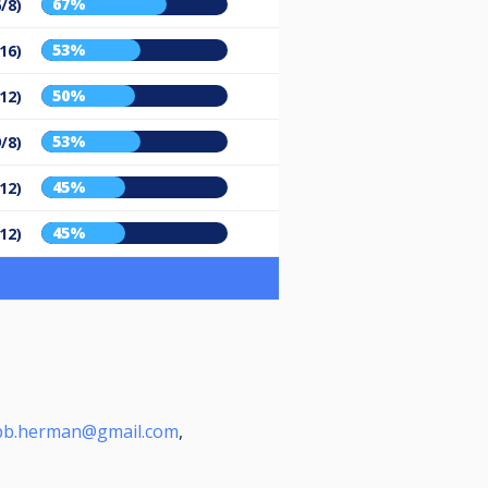
67%
/8)
53%
16)
50%
12)
53%
9/8)
45%
12)
45%
12)
pb.herman@gmail.com
,