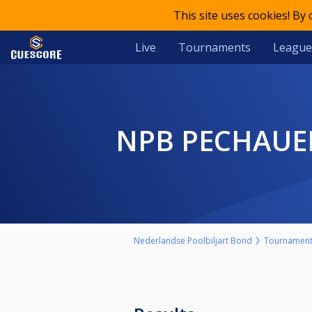
This site uses cookies! By
Live
Tournaments
League
NPB PECHAU
Nederlandse Poolbiljart Bond
Tournamen