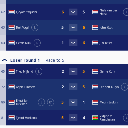
Niels van der
62
Qeyam Yaquobi
L
Horst
63
Bart Vogel
L
John Koot
64
Gerrie Kuik
L
Jim Telfer
Loser round 1
Race to
5
65
Theo Nijland
L
Gerrie Kuik
72
Arjen Timmers
Lennert Duyn
L
Ernst-Jan
80
L
R1
Metin Savkin
Driessen
Vidjindre
81
Tjeerd Hoekema
L
Ramcharan