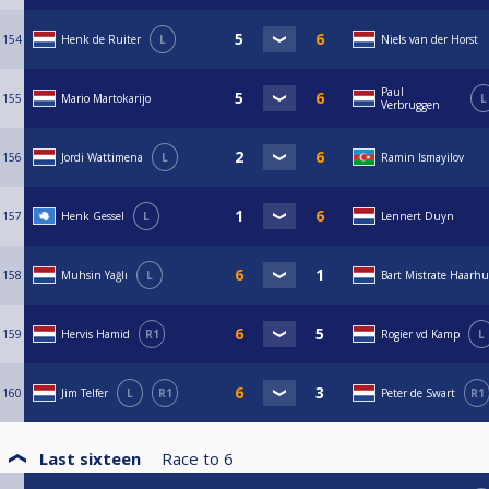
154
Henk de Ruiter
L
Niels van der Horst
Paul
155
Mario Martokarijo
L
Verbruggen
156
Jordi Wattimena
L
Ramin Ismayilov
157
Henk Gessel
L
Lennert Duyn
158
Muhsin Yağlı
L
Bart Mistrate Haarhu
159
Hervis Hamid
R1
Rogier vd Kamp
L
160
Jim Telfer
L
R1
Peter de Swart
R1
Last sixteen
Race to
6