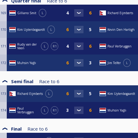
Quarter final
Race to
6
169
Gilliano Smit
L
Richard Eijmberts
170
Kim Uytenbogaardt
L
Kevin Den Hartigh
Rudy van der
171
L
R1
Paul Verbruggen
Veen
172
Muhsin Yağlı
Jim Telfer
L
Semi final
Race to
6
173
Richard Eijmberts
L
Kim Uytenbogaardt
Paul
174
L
R1
Muhsin Yağlı
Verbruggen
Final
Race to
6