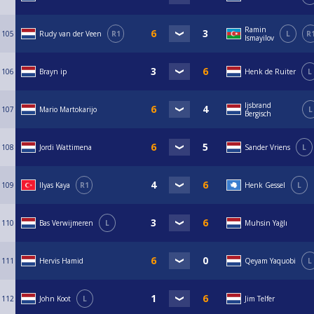
Ramin
105
Rudy van der Veen
R1
L
R
Ismayilov
106
Brayn ip
Henk de Ruiter
L
Ijsbrand
107
Mario Martokarijo
L
Bergisch
108
Jordi Wattimena
Sander Vriens
L
109
Ilyas Kaya
R1
Henk Gessel
L
110
Bas Verwijmeren
L
Muhsin Yağlı
111
Hervis Hamid
Qeyam Yaquobi
L
112
John Koot
L
Jim Telfer