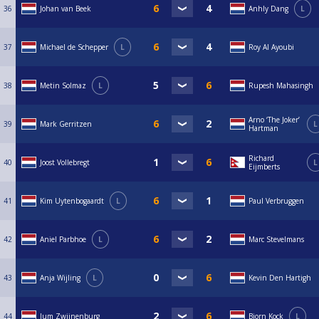
36
Johan van Beek
Anhly Dang
L
37
Michael de Schepper
L
Roy Al Ayoubi
38
Metin Solmaz
L
Rupesh Mahasingh
Arno ‘The Joker’
39
Mark Gerritzen
L
Hartman
Richard
40
Joost Vollebregt
L
Eijmberts
41
Kim Uytenbogaardt
L
Paul Verbruggen
42
Aniel Parbhoe
L
Marc Stevelmans
43
Anja Wijling
L
Kevin Den Hartigh
44
Jum Zwijnenburg
Bjorn Kock
L