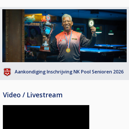
Meldtijd: 9:30 uur
Starttijd: 10:00 uur
Voor alle disciplines geldt:
- Maximaal 80 spelers;
- Double KO tot laatste 32, daarna single KO;
Protocol is hier te lezen:
https://helpdeskpool.knbb.nl/support/solutions/articles/1000327754-toernooi-protocol-nk-pool-senioren-2026
Aankondiging Inschrijving NK Pool Senioren 2026
Video / Livestream