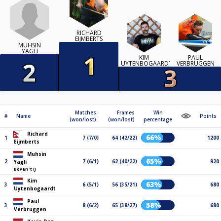
RICHARD
EIJMBERTS
MUHSIN
YAGLI
KIM
PAUL
UYTENBOGAARDT
VERBRUGGEN
Matches
Frames
Win
#
Name
Points
(won/lost)
(won/lost)
percentage
Richard
66%
1
7 (7/0)
64 (42/22)
1200
Eijmberts
Muhsin
65%
2
7 (6/1)
62 (40/22)
920
Yagli
Boven 't IJ
Kim
63%
3
6 (5/1)
56 (35/21)
680
Uytenbogaardt
Paul
58%
3
8 (6/2)
65 (38/27)
680
Verbruggen