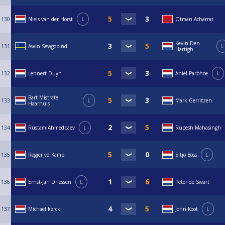
130
Niels van der Horst
L
Otman Acharrat
Kevin Den
131
Awin Sewgobind
L
Hartigh
132
Lennert Duyn
Aniel Parbhoe
L
Bart Mistrate
133
L
Mark Gerritzen
Haarhuis
134
Rustam Ahmedbaev
L
Rupesh Mahasingh
135
Rogier vd Kamp
Eltjo Boss
L
136
Ernst-Jan Driessen
L
Peter de Swart
137
Michael kerck
John Koot
L