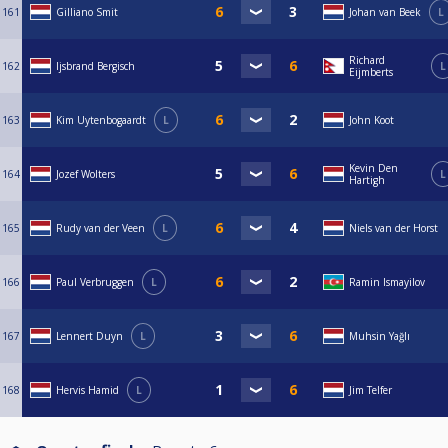
161
Gilliano Smit
Johan van Beek
L
Richard
162
Ijsbrand Bergisch
L
Eijmberts
163
Kim Uytenbogaardt
L
John Koot
Kevin Den
164
Jozef Wolters
L
Hartigh
165
Rudy van der Veen
L
Niels van der Horst
166
Paul Verbruggen
L
Ramin Ismayilov
167
Lennert Duyn
L
Muhsin Yağlı
168
Hervis Hamid
L
Jim Telfer