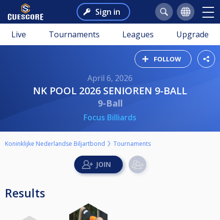
Sign in
Live
Tournaments
Leagues
Upgrade
FOLLOW
April 6, 2026
NK POOL 2026 SENIOREN 9-BALL
9-Ball
Focus Billiards
Koninklijke Nederlandse Biljartbond
Tournaments
Results