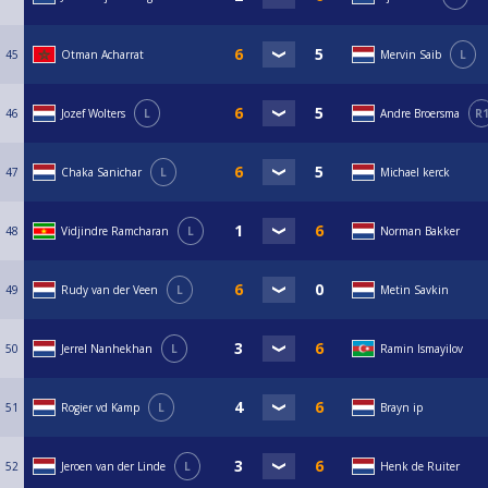
45
Otman Acharrat
Mervin Saib
L
46
Jozef Wolters
L
Andre Broersma
R
47
Chaka Sanichar
L
Michael kerck
48
Vidjindre Ramcharan
L
Norman Bakker
49
Rudy van der Veen
L
Metin Savkin
50
Jerrel Nanhekhan
L
Ramin Ismayilov
51
Rogier vd Kamp
L
Brayn ip
52
Jeroen van der Linde
L
Henk de Ruiter