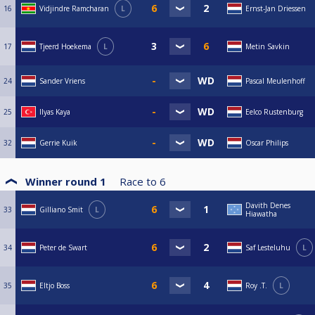
16
Vidjindre Ramcharan
L
Ernst-Jan Driessen
17
Tjeerd Hoekema
L
Metin Savkin
24
Sander Vriens
Pascal Meulenhoff
25
Ilyas Kaya
Eelco Rustenburg
32
Gerrie Kuik
Oscar Philips
Winner round 1
Race to
6
Davith Denes
33
Gilliano Smit
L
Hiawatha
34
Peter de Swart
Saf Lesteluhu
L
35
Eltjo Boss
Roy .T.
L