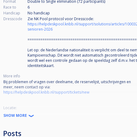
Format
Double to Single elimination (72
participants
)
Race to
6
Handicap
No handicap
Dresscode
Zie NK Pool protocol voor Dresscode:
https://helpdeskpool.knbb.nl/support/solutions/articles/1000
senioren-2026
===================================================
Let op: de Nederlandse nationaliteit is verplicht om deel te n
Kampioenschap. Dit wordt niet automatisch gecontroleerd tijden
wordt wel een controle gedaan op de speeldag zelf d.m.v. het
identiteitskaart.
More info
Bij problemen of vragen over deelname, de reservelijst, uitschrijvingen en
meer, neem contact op via:
https://helpdeskpool.knbb.nl/support/tickets/new
Locatie:
Focus Billiards
SHOW MORE
Ammunitiehaven 751-757
2511 XT Den Haag
Tel: 070 211 1356
Posts
Lokaal open: 9:00 uur