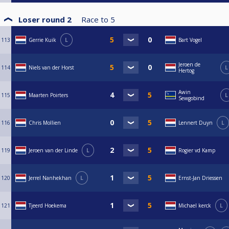
Loser round 2
Race to
5
113
Gerrie Kuik
L
Bart Vogel
Jeroen de
114
Niels van der Horst
L
Hertog
Awin
115
Maarten Poirters
L
Sewgobind
116
Chris Mollien
Lennert Duyn
L
119
Jeroen van der Linde
L
Rogier vd Kamp
120
Jerrel Nanhekhan
L
Ernst-Jan Driessen
121
Tjeerd Hoekema
Michael kerck
L