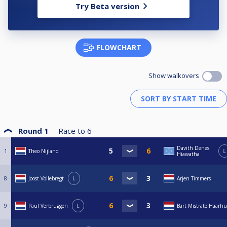
Try Beta version
FLOWCHART
Show walkovers
Round 1
Race to
6
Davith Denes
1
Theo Nijland
L
Hiawatha
8
Joost Vollebregt
L
Arjen Timmers
9
Paul Verbruggen
L
Bart Mistrate Haarhu