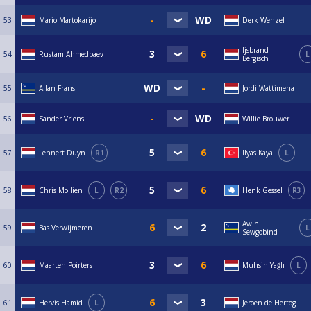
53
Mario Martokarijo
Derk Wenzel
Ijsbrand
54
Rustam Ahmedbaev
L
Bergisch
55
Allan Frans
Jordi Wattimena
56
Sander Vriens
Willie Brouwer
57
Lennert Duyn
R1
Ilyas Kaya
L
58
Chris Mollien
L
R2
Henk Gessel
R3
Awin
59
Bas Verwijmeren
L
Sewgobind
60
Maarten Poirters
Muhsin Yağlı
L
61
Hervis Hamid
L
Jeroen de Hertog