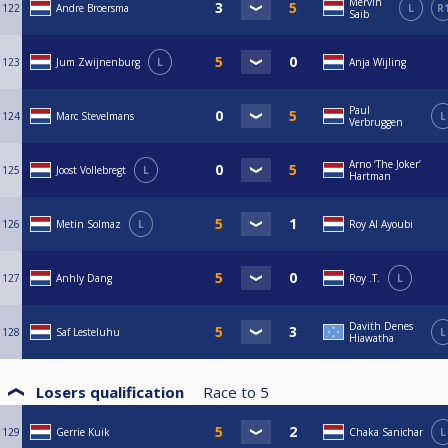
Mervin
122
Andre Broersma
L
R
Saib
123
Jum Zwijnenburg
L
Anja Wijling
Paul
124
Marc Stevelmans
L
Verbruggen
Arno ‘The Joker’
125
Joost Vollebregt
L
Hartman
126
Metin Solmaz
L
Roy Al Ayoubi
127
Anhly Dang
Roy .T.
L
Davith Denes
128
Saf Lesteluhu
L
Hiawatha
Losers qualification
Race to
5
129
Gerrie Kuik
Chaka Sanichar
L