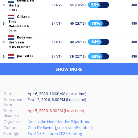
Kevin Den
55%
5
6 (4/2)
55 (30/25)
480
Hartigh
Plan B
Gilliano
Smit
70%
5
5 (4/1)
40 (28/12)
480
Mokum Pool &
Darts
Rudy van
64%
5
5 (4/1)
44 (28/16)
480
der Veen
N-Joy Drachten
69%
Jim Telfer
5
5 (4/1)
39 (27/12)
480
SHOW MORE
Starts
Apr 6, 2026, 10:00 AM (Local time)
Entry open
Feb 12, 2026, 8:00 PM (Local time)
from
Entry
Apr 5, 2026, 8:00 PM (Local time)
deadline
Organizer
Koninklijke Nederlandse Biljartbond
Contact
Gino De Ruyter
(
g.de.ruyter@knbb.nl
)
Rankings
Pool NK Senioren 2026 Ranking