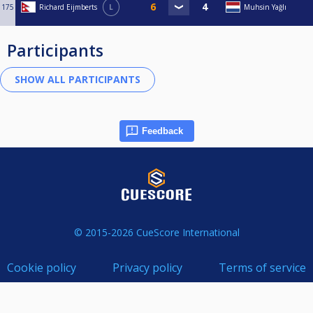
175
Richard Eijmberts
L
Muhsin Yağlı
Participants
Feedback
© 2015-2026 CueScore International
Cookie policy
Privacy policy
Terms of service