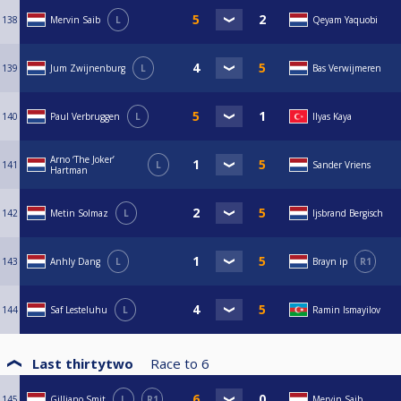
138
Mervin Saib
L
Qeyam Yaquobi
139
Jum Zwijnenburg
L
Bas Verwijmeren
140
Paul Verbruggen
L
Ilyas Kaya
Arno ‘The Joker’
141
L
Sander Vriens
Hartman
142
Metin Solmaz
L
Ijsbrand Bergisch
143
Anhly Dang
L
Brayn ip
R1
144
Saf Lesteluhu
L
Ramin Ismayilov
Last thirtytwo
Race to
6
145
Gilliano Smit
L
R1
Mervin Saib