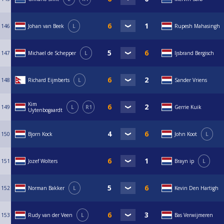
146
Johan van Beek
L
Rupesh Mahasingh
147
Michael de Schepper
L
Ijsbrand Bergisch
148
Richard Eijmberts
L
Sander Vriens
Kim
149
L
R1
Gerrie Kuik
Uytenbogaardt
150
Bjorn Kock
John Koot
L
151
Jozef Wolters
Brayn ip
L
152
Norman Bakker
L
Kevin Den Hartigh
153
Rudy van der Veen
L
Bas Verwijmeren