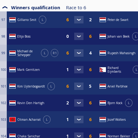
Winners qualification
Race to
6
97
Gilliano Smit
L
Peter de Swart
98
Eltjo Boss
Johan van Beek
L
Michael de
99
L
R1
Rupesh Mahasingh
Schepper
Richard
100
Mark Gerritzen
L
Eijmberts
101
Kim Uytenbogaardt
L
Aniel Parbhoe
102
Kevin Den Hartigh
Bjorn Kock
L
103
Otman Acharrat
L
Jozef Wolters
104
Chaka Sanichar
Norman Bakker
L