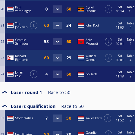
Sat
Table
Paul
Cyriel
20
L
Verbruggen
Ledoux
10:14
13
Sat
Table
Tim
21
L
John Koot
Jonkman
11:03
4
Sat
Table
Geordie
Aziz
22
L
Sahilatua
Moussati
10:01
2
Sat
Table
Richard
William
23
L
Eijmberts
Gelens
10:01
4
Sat
Table
Johan
24
L
Ivo Aarts
Palé
11:18
2
Loser round 1
Race to
50
Losers qualification
Race to
50
Sat
Table
33
Storm Wilms
Xavier Karis
L
11:52
2
Sat
Table
Geordie
37
Levi Stheins
L