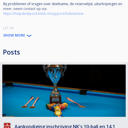
Bij problemen of vragen over deelname, de reservelijst, uitschrijvingen en
meer, neem contact op via:
https://helpdeskpool.knbb.nl/support/tickets/new
LET OP
Je kunt je maar één keer per discipline inschrijven. Cuescore controleert dit
SHOW MORE
en zorgt er automatisch voor dat je je maar één keer kan inschrijven.
SPEELDATA
Posts
14.1-continuous: 16 mei (Mokum), 6 juni (Distel) en 13 juni 2026
10-ball: 16 mei (Distel), 6 juni (Mokum) en 20 juni 2026
TIJDEN
Lokaal open: 9:00 uur;
Meldtijd: 9:30 uur;
Starttijd: uiterlijk 10:00 uur.
De tijden gelden op alle NK-dagen, voor alle disciplines en onderstaande
NK-locaties.
Mokum Pool & Darts
Nobelweg 2
1097 AR Amsterdam
Biljartcentrum De Distel
Aankondiging inschrijving NK's 10-ball en 14.1