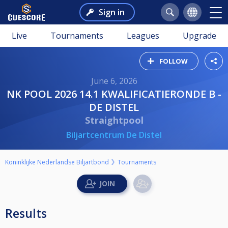
Sign in
Live
Tournaments
Leagues
Upgrade
FOLLOW
June 6, 2026
NK POOL 2026 14.1 KWALIFICATIERONDE B -
DE DISTEL
Straightpool
Biljartcentrum De Distel
Koninklijke Nederlandse Biljartbond
Tournaments
Results