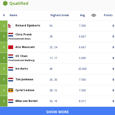
Qualified
#
Name
Highest break
Avg
Points
Richard Eijmberts
1
56
7.500
0
Chris Pronk
1
28
6.667
0
Poolcentrum Keus
Aziz Moussati
1
25, 24
6.667
0
OC Chan
1
17, 17
5.000
0
Poolcentrum Walburg
Ivo Aarts
1
40
20.000
0
Tim Jonkman
1
26, 26
7.500
0
Cyriel Ledoux
1
38, 15
7.500
0
Mika van Berkel
1
30, 19
8.571
0
SHOW MORE