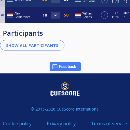
Sahilatua
11:19
12
Sat
Table
Alex
William
40
L
Gelderblom
Gelens
11:18
16
Participants
Feedback
© 2015-2026 CueScore International
Cookie policy
Privacy policy
Terms of service