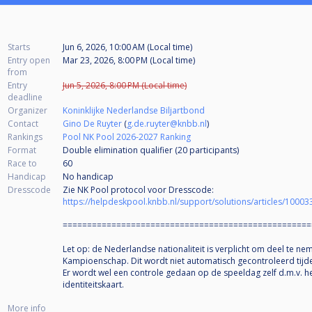
Starts
Jun 6, 2026, 10:00 AM (Local time)
Entry open
Mar 23, 2026, 8:00 PM (Local time)
from
Entry
Jun 5, 2026, 8:00 PM (Local time)
deadline
Organizer
Koninklijke Nederlandse Biljartbond
Contact
Gino De Ruyter
(
g.de.ruyter@knbb.nl
)
Rankings
Pool NK Pool 2026-2027 Ranking
Format
Double elimination qualifier (20
participants
)
Race to
60
Handicap
No handicap
Dresscode
Zie NK Pool protocol voor Dresscode:
https://helpdeskpool.knbb.nl/support/solutions/articles/10003
===================================================
Let op: de Nederlandse nationaliteit is verplicht om deel te n
Kampioenschap. Dit wordt niet automatisch gecontroleerd tijden
Er wordt wel een controle gedaan op de speeldag zelf d.m.v. h
identiteitskaart.
More info