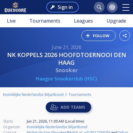
Sign in
Live
Tournaments
Leagues
Upgrade
FOLLOW
June 21, 2026
NK KOPPELS 2026 HOOFDTOERNOOI DEN
HAAG
Snooker
Haagse Snookerclub (HSC)
Koninklijke Nederlandse Biljartbond
Tournaments
ADD TEAMS
Starts
Jun 21, 2026, 11:00 AM (Local time)
Organizer
Koninklijke Nederlandse Biljartbond
Contact
Michel de Sain
(
Snooker@knbb.nl
,
+31651276625
) and
Sebas