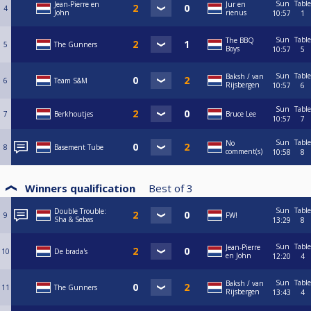
Sun
Table
Jean-Pierre en
Jur en
4
John
rienus
10:57
1
Sun
Table
The BBQ
5
The Gunners
Boys
10:57
5
Sun
Table
Baksh / van
6
Team S&M
Rijsbergen
10:57
6
Sun
Table
7
Berkhoutjes
Bruce Lee
10:57
7
Sun
Table
No
8
Basement Tube
comment(s)
10:58
8
Winners qualification
Best of
3
Sun
Table
Double Trouble:
9
FW!
Sha & Sebas
13:29
8
Sun
Table
Jean-Pierre
10
De brada's
en John
12:20
4
Sun
Table
Baksh / van
11
The Gunners
Rijsbergen
13:43
4