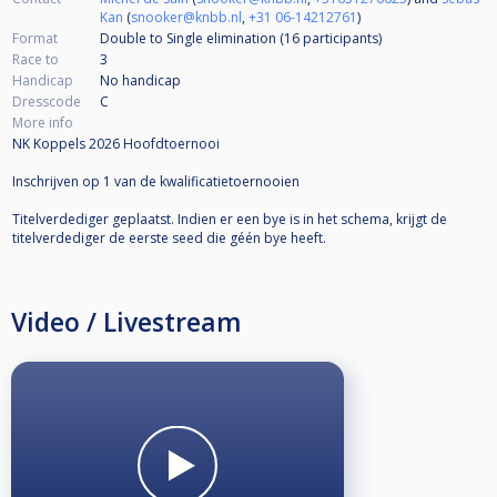
Kan
(
snooker@knbb.nl
,
+31 06-14212761
)
Format
Double to Single elimination (16
participants
)
Race to
3
Handicap
No handicap
Dresscode
C
More info
NK Koppels 2026 Hoofdtoernooi
Inschrijven op 1 van de kwalificatietoernooien
Titelverdediger geplaatst. Indien er een bye is in het schema, krijgt de
titelverdediger de eerste seed die géén bye heeft.
Video / Livestream