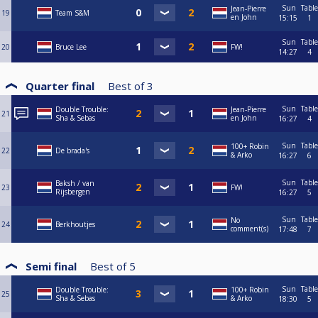
Sun
Table
Jean-Pierre
19
Team S&M
en John
15:15
1
Sun
Table
20
Bruce Lee
FW!
14:27
4
Quarter final
Best of
3
Sun
Table
Double Trouble:
Jean-Pierre
21
Sha & Sebas
en John
16:27
4
Sun
Table
100+ Robin
22
De brada's
& Arko
16:27
6
Sun
Table
Baksh / van
23
FW!
Rijsbergen
16:27
5
Sun
Table
No
24
Berkhoutjes
comment(s)
17:48
7
Semi final
Best of
5
Sun
Table
Double Trouble:
100+ Robin
25
Sha & Sebas
& Arko
18:30
5