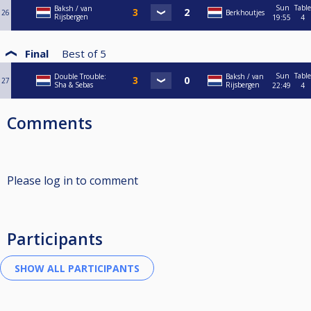
Sun
Table
Baksh / van
26
Berkhoutjes
Rijsbergen
19:55
4
Final
Best of
5
Sun
Table
Double Trouble:
Baksh / van
27
Sha & Sebas
Rijsbergen
22:49
4
Comments
Please log in to comment
Participants