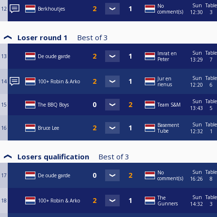
Sun
Table
No
12
Berkhoutjes
comment(s)
12:30
3
Loser round 1
Best of
3
Sun
Table
Imrat en
13
De oude garde
Peter
13:29
7
Sun
Table
Jur en
14
100+ Robin & Arko
rienus
12:20
6
Sun
Table
15
The BBQ Boys
Team S&M
13:43
5
Sun
Table
Basement
16
Bruce Lee
Tube
12:32
1
Losers qualification
Best of
3
Sun
Table
No
17
De oude garde
comment(s)
16:26
8
Sun
Table
The
18
100+ Robin & Arko
Gunners
14:32
3