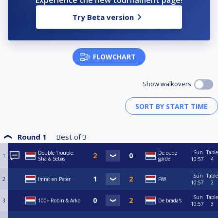
Experience the new tournament page!
Try Beta version
FLOWCHART
Show walkovers
Round 1
Best of
3
Sun
Table
Double Trouble:
De oude
1
Sha & Sebas
garde
10:57
4
Sun
Table
2
Imrat en Peter
FW!
10:57
2
Sun
Table
3
100+ Robin & Arko
De brada's
10:57
3