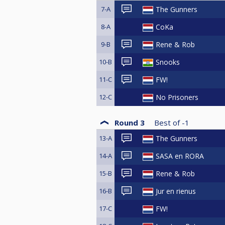
7-A
The Gunners
8-A
CoKa
9-B
Rene & Rob
10-B
Snooks
11-C
FW!
12-C
No Prisoners
Round 3
Best of
-1
13-A
The Gunners
14-A
SASA en RORA
15-B
Rene & Rob
16-B
Jur en rienus
17-C
FW!