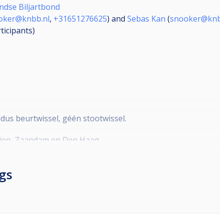
ndse Biljartbond
oker@knbb.nl
,
+31651276625
) and
Sebas Kan
(
snooker@knb
ticipants
)
 dus beurtwissel, géén stootwissel.
 Rijen, Zaandam en Den Haag
 Den Haag
gs
ag hoofdtoernooi dresscode C.
oor hoofdtoernooi, indien deze zich in dezelfde samenstelling
in poules van 4 teams. Uitgangspunt is dat alle teams een g