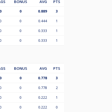
AGS
BONUS
AVG
PTS
rige loting.
0
0
0.889
3
a gebeurt op basis van de
reeks, de overige 3 beschikbare
0
0
0.444
1
n. (de 3 beste nummers 3)
0
0
0.333
1
0
0
0.333
1
AGS
BONUS
AVG
PTS
0
0
0.778
3
0
0
0.778
2
0
0
0.222
1
0
0
0.222
0