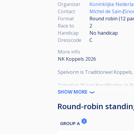
Organizer
Koninklijke Nederla
Contact
Michel de Sain
(
Sno
Format
Round robin (12
par
Race to
2
Handicap
No handicap
Dresscode
C
More info
NK Koppels 2026
Spelvorm is Traditioneel Koppels,
Zaterdag 20 juni Kwalificaties in
Zondag 21 juni Hoofdtoernooi in
SHOW MORE
Round-robin standin
Zaterdag is geen dresscode, zond
Titelverdediger direct geplaatst v
GROUP A
De kwalificaties worden gespeeld 