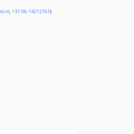
b.nl
,
+31 06-14212761
)
 inschrijven.
elijkwaardige kans hebben zich te