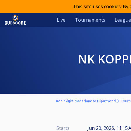
This site uses cookies! By
Live
Tournaments
League
NK KOP
Koninklijke Nederlandse Biljartbond
Tourn
Starts
Jun 20, 2026, 11:15 