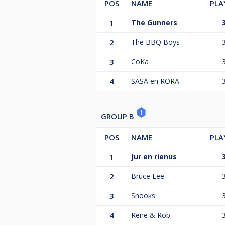
POS
NAME
PLA
kwalificeren. Binnen de kwalificat
1
The Gunners
Hoofdtoernooi in Den Haag wordt 
resultaten van de kwalificatie. Al
2
The BBQ Boys
plekken in het hoofdtoernooi word
De poulewedstrijden bestaan uit 3
3
CoKa
No Shows worden als 3-0 geregist
4
SASA en RORA
GROUP B
POS
NAME
PLA
1
Jur en rienus
2
Bruce Lee
3
Snooks
4
Rene & Rob