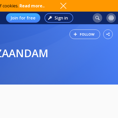
f cookies.
Read more..
Join for free
Sign in
FOLLOW
D ZAANDAM