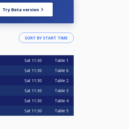
Try Beta version
Sat
11:30
Table 1
Sat
11:30
Table 6
Sat
11:30
Table 2
Sat
11:30
Table 3
Sat
11:30
Table 4
Sat
11:30
Table 5