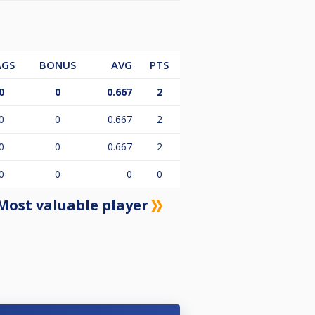
AGS
BONUS
AVG
PTS
0
0
0.667
2
0
0
0.667
2
0
0
0.667
2
0
0
0
0
Most valuable player