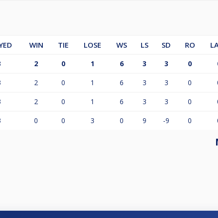
YED
WIN
TIE
LOSE
WS
LS
SD
RO
L
3
2
0
1
6
3
3
0
3
2
0
1
6
3
3
0
3
2
0
1
6
3
3
0
3
0
0
3
0
9
-9
0