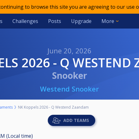
 continuing to browse this site you are agreeing to our use o
s
Challenges
Posts
Upgrade
More
June 20, 2026
PELS 2026 - Q WESTEN
Snooker
Westend Snooker
aments
NK Koppels 2026 - Q Westend Zaandam
ADD TEAMS
AM (Local time)