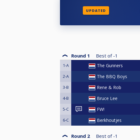
UPDATED
Round 1
Best of
-1
1-A
The Gunners
2-A
The BBQ Boys
3-B
Rene & Rob
4-B
Bruce Lee
5-C
FW!
6-C
Berkhoutjes
Round 2
Best of
-1