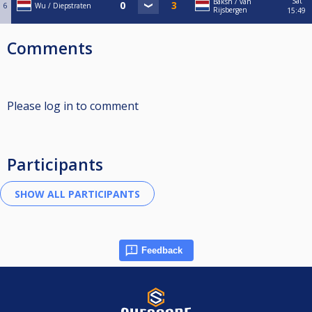
Sat
Baksh / van
6
Wu / Diepstraten
Rijsbergen
15:49
Comments
Please log in to comment
Participants
Feedback