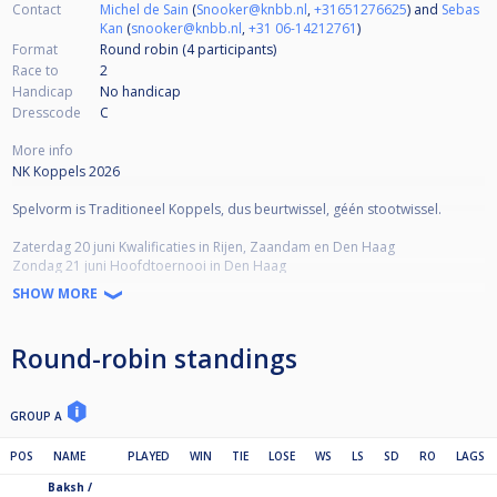
Contact
Michel de Sain
(
Snooker@knbb.nl
,
+31651276625
) and
Sebas
Kan
(
snooker@knbb.nl
,
+31 06-14212761
)
Format
Round robin (4
participants
)
Race to
2
Handicap
No handicap
Dresscode
C
More info
NK Koppels 2026
Spelvorm is Traditioneel Koppels, dus beurtwissel, géén stootwissel.
Zaterdag 20 juni Kwalificaties in Rijen, Zaandam en Den Haag
Zondag 21 juni Hoofdtoernooi in Den Haag
SHOW MORE
Zaterdag is geen dresscode, zondag hoofdtoernooi dresscode C.
Titelverdediger direct geplaatst voor hoofdtoernooi, indien deze zich in
Round-robin standings
dezelfde samenstelling inschrijven.
De kwalificaties worden gespeeld in poules van 4 teams. Uitgangspunt is
dat alle teams een gelijkwaardige kans hebben zich te kwalificeren. Binnen
GROUP A
de kwalificatielocaties worden koppels ingedeeld door middel van
willekeurige loting.
POS
NAME
PLAYED
WIN
TIE
LOSE
WS
LS
SD
RO
LAGS
Baksh /
Hoofdtoernooi in Den Haag wordt gespeeld met 16 teams, Double KO.