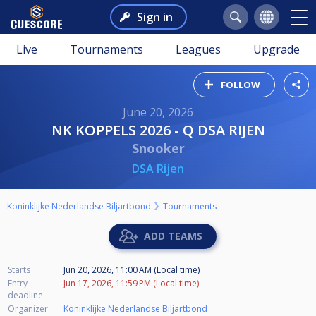
Sign in
Live
Tournaments
Leagues
Upgrade
FOLLOW
June 20, 2026
NK KOPPELS 2026 - Q DSA RIJEN
Snooker
DSA Rijen
Koninklijke Nederlandse Biljartbond
Tournaments
ADD TEAMS
Starts
Jun 20, 2026, 11:00 AM (Local time)
Entry
Jun 17, 2026, 11:59 PM (Local time)
deadline
Organizer
Koninklijke Nederlandse Biljartbond