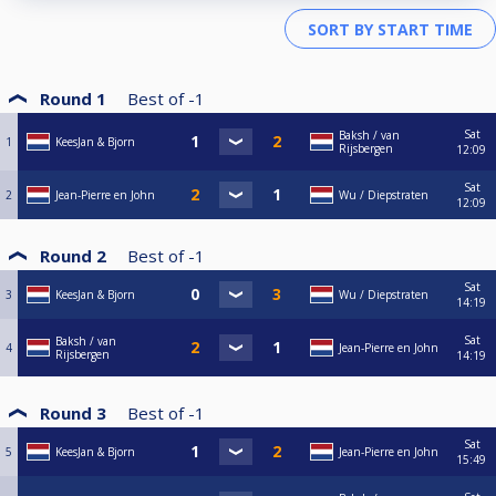
Round 1
Best of
-1
Sat
Baksh / van
1
KeesJan & Bjorn
Rijsbergen
12:09
Sat
2
Jean-Pierre en John
Wu / Diepstraten
12:09
Round 2
Best of
-1
Sat
3
KeesJan & Bjorn
Wu / Diepstraten
14:19
Sat
Baksh / van
4
Jean-Pierre en John
Rijsbergen
14:19
Round 3
Best of
-1
Sat
5
KeesJan & Bjorn
Jean-Pierre en John
15:49