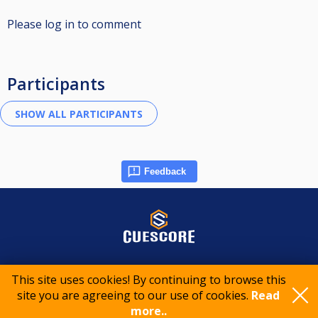
Please log in to comment
Participants
Feedback
© 2015-2026 CueScore International
This site uses cookies! By continuing to browse this
site you are agreeing to our use of cookies.
Read
Cookie policy
Privacy policy
Terms of service
more..