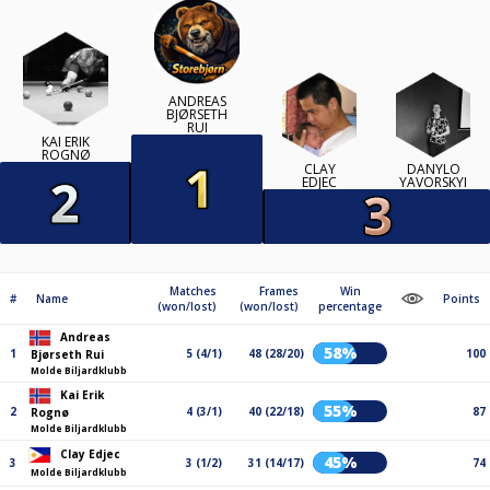
ANDREAS
BJØRSETH
RUI
KAI ERIK
ROGNØ
CLAY
DANYLO
EDJEC
YAVORSKYI
Matches
Frames
Win
#
Name
Points
(won/lost)
(won/lost)
percentage
Andreas
58%
1
5 (4/1)
48 (28/20)
100
Bjørseth Rui
Molde Biljardklubb
Kai Erik
55%
2
4 (3/1)
40 (22/18)
87
Rognø
Molde Biljardklubb
Clay Edjec
45%
3
3 (1/2)
31 (14/17)
74
Molde Biljardklubb