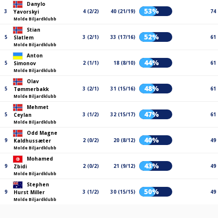
Danylo
53%
3
4 (2/2)
40 (21/19)
74
Yavorskyi
Molde Biljardklubb
Stian
52%
5
3 (2/1)
33 (17/16)
61
Slatlem
Molde Biljardklubb
Anton
44%
5
2 (1/1)
18 (8/10)
61
Simonov
Molde Biljardklubb
Olav
48%
5
3 (2/1)
31 (15/16)
61
Tømmerbakk
Molde Biljardklubb
Mehmet
47%
5
3 (1/2)
32 (15/17)
61
Ceylan
Molde Biljardklubb
Odd Magne
40%
9
2 (0/2)
20 (8/12)
49
Kaldhussæter
Molde Biljardklubb
Mohamed
43%
9
2 (0/2)
21 (9/12)
49
Zbidi
Molde Biljardklubb
Stephen
50%
9
3 (1/2)
30 (15/15)
49
Hurst Miller
Molde Biljardklubb