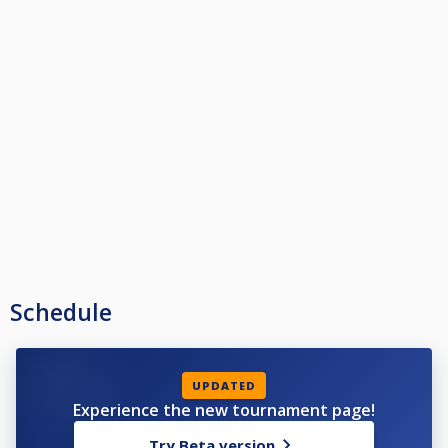
- Utøvere med 0 eller lavere i HC spiller med distanse 5 når de møtes
- Tapt parti for tre feil utgår for utøvere med HCP 4
- 3-poengs regel (Ikke for HCP 4)
- Laveste HCP brekker
Pris kr 100,- for voksne, kr 50,- for juniorer fra 13 t.o.m. 19, og studenter
70% tilbakebetales i premier til 1. og 2. plass (50/20)
Molde BK ønsker nye og gamle velkommen uansett nivå og erfaring.
Uhøytidelig og sosialt hvor systemet med handikap gir alle mulighet for å
kjempe om seieren. Velkommen og lykke til!
Schedule
UPDATED
Experience the new tournament page!
Try Beta version