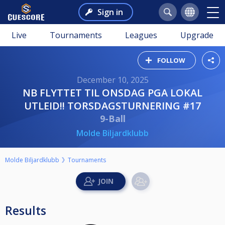
Sign in
Live
Tournaments
Leagues
Upgrade
FOLLOW
December 10, 2025
NB FLYTTET TIL ONSDAG PGA LOKAL
UTLEID!! TORSDAGSTURNERING #17
9-Ball
Molde Biljardklubb
Molde Biljardklubb
Tournaments
Results