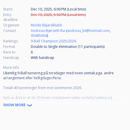
Starts
Dec 10, 2025, 6:00 PM (Local time)
Entry
Dec 10, 2025, 5:30 PM (Local time)
deadline
Organizer
Molde Biljardklubb
Contact
Andreas Bjørseth Rui
(
andreas_bt@hotmail.com
,
93485604
)
Rankings
9-Ball Champion 2025/2026
Format
Double to Single elimination (11
participants
)
Race to
6
Handicap
With handicap
More info
Ukentlig 9-Ball turnering på torsdager med noen unntak pga. andre
arrangement eller helligdager/ferie.
Totalt 40 turneringer frem mot sommeren 2026.
Nytt av året er at de 20 beste resultatene setter endelig ranking og
plassering. Høyeste ranking ved sesongslutt får inngravert navn på skilt på
SHOW MORE
vandrepokalen "9-Ball Champion".
Det spilles 9-Ball med HC, distanse 6 i samtlige turneringer.
Regler