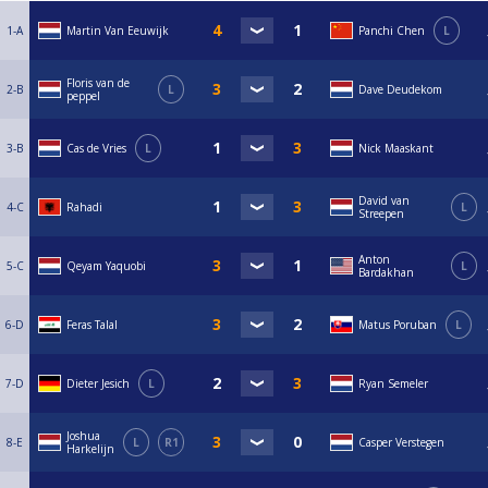
1-A
Martin Van Eeuwijk
Panchi Chen
L
Floris van de
2-B
L
Dave Deudekom
peppel
3-B
Cas de Vries
L
Nick Maaskant
David van
4-C
Rahadi
L
Streepen
Anton
5-C
Qeyam Yaquobi
L
Bardakhan
6-D
Feras Talal
Matus Poruban
L
7-D
Dieter Jesich
L
Ryan Semeler
Joshua
8-E
L
R1
Casper Verstegen
Harkelijn