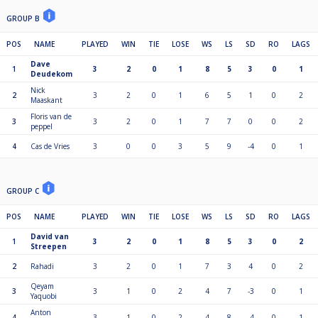
🎯 Spelregels / Format
GROUP B
9-ball, winnaar breakt
POS
NAME
PLAYED
WIN
TIE
LOSE
WS
LS
SD
RO
LAGS
9 op de spot
Dave
1
3
2
0
1
8
5
3
0
1
Deudekom
Max. 32–40 spelers per toernooi
Nick
– Aantal afhankelijk van eventuele teamcompetitie
2
3
2
0
1
6
5
1
0
2
Maaskant
🧮 Ranking & Puntentelling
Floris van de
3
3
2
0
1
7
7
0
0
2
peppel
1e 100
4
Cas de Vries
3
0
0
3
5
9
-4
0
1
2e 82
3e 70
5e 55
9e 40
GROUP C
17e 30
25e 22
POS
NAME
PLAYED
WIN
TIE
LOSE
WS
LS
SD
RO
LAGS
33e 15
David van
1
3
2
0
1
8
5
3
0
2
Streepen
💸vanaf 28 deelnemers: eerste 8 plekken krijgen prijzengeld
1ste 30%
2
Rahadi
3
2
0
1
7
3
4
0
2
2de 20%
3/4de 12%
Qeyam
3
3
1
0
2
4
7
-3
0
1
Yaquobi
5/8ste 6,5%
Anton
4
3
1
0
2
4
8
-4
0
1