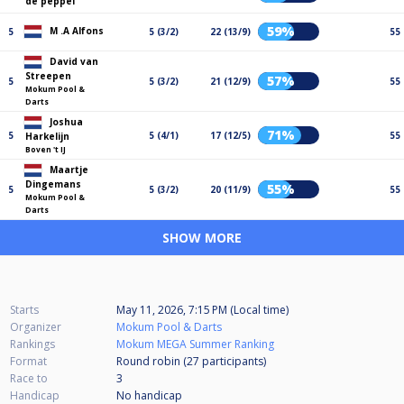
de peppel
59%
M .A Alfons
5
5 (3/2)
22 (13/9)
55
David van
Streepen
57%
5
5 (3/2)
21 (12/9)
55
Mokum Pool &
Darts
Joshua
71%
5
5 (4/1)
17 (12/5)
55
Harkelijn
Boven 't IJ
Maartje
Dingemans
55%
5
5 (3/2)
20 (11/9)
55
Mokum Pool &
Darts
SHOW MORE
Starts
May 11, 2026, 7:15 PM (Local time)
Organizer
Mokum Pool & Darts
Rankings
Mokum MEGA Summer Ranking
Format
Round robin (27
participants
)
Race to
3
Handicap
No handicap