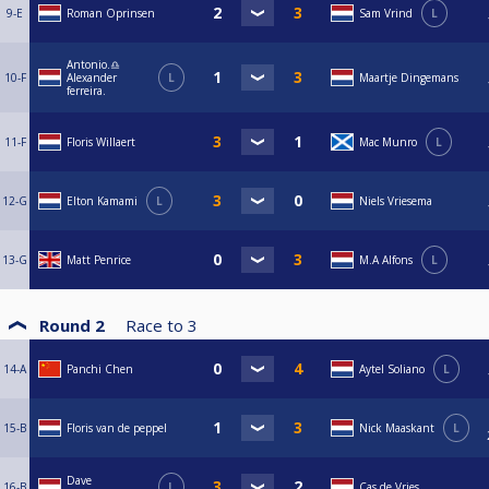
9-E
Roman Oprinsen
Sam Vrind
L
Antonio.♎️
10-F
Alexander
L
Maartje Dingemans
ferreira.
11-F
Floris Willaert
Mac Munro
L
12-G
Elton Kamami
L
Niels Vriesema
13-G
Matt Penrice
M.A Alfons
L
Round 2
Race to
3
14-A
Panchi Chen
Aytel Soliano
L
15-B
Floris van de peppel
Nick Maaskant
L
Dave
16-B
L
Cas de Vries