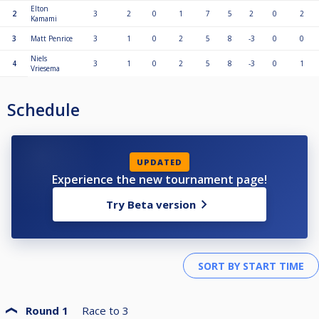
Elton
2
3
2
0
1
7
5
2
0
2
Kamami
3
Matt Penrice
3
1
0
2
5
8
-3
0
0
Niels
4
3
1
0
2
5
8
-3
0
1
Vriesema
Schedule
UPDATED
Experience the new tournament page!
Try Beta version
Round 1
Race to
3