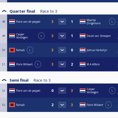
Quarter final
Race to
3
Maartje
48
Floris van de peppel
L
Dingemans
Casper
49
L
David van Streepen
Verstegen
50
Rahadi
L
Joshua Harkelijn
51
Floris Willaert
L
M.A Alfons
Semi final
Race to
3
Casper
52
Floris van de peppel
L
Verstegen
53
Rahadi
Floris Willaert
L