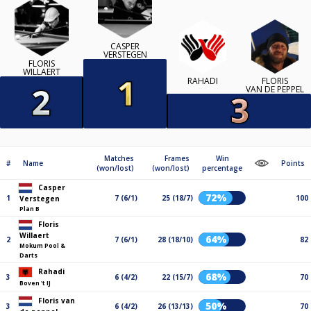
CASPER
VERSTEGEN
FLORIS
WILLAERT
RAHADI
FLORIS
VAN DE PEPPEL
Matches
Frames
Win
#
Name
Points
(won/lost)
(won/lost)
percentage
Casper
72%
1
7 (6/1)
25 (18/7)
100
Verstegen
Plan B
Floris
Willaert
64%
2
7 (6/1)
28 (18/10)
82
Mokum Pool &
Darts
Rahadi
68%
3
6 (4/2)
22 (15/7)
70
Boven 't IJ
Floris van
50%
3
6 (4/2)
26 (13/13)
70