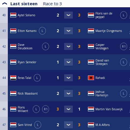
Last sixteen
Race to
3
Floris van de
40
Aytel Soliano
L
peppel
41
Elton Kamami
L
Maartje Dingemans
Dave
Casper
42
L
R1
Deudekom
Verstegen
David van
43
Ryan Semeler
L
Streepen
44
Feras Talal
L
Rahadi
Joshua
45
Nick Maaskant
L
Harkelijn
Floris
46
L
R1
Martin Van Eeuwijk
Willaert
47
Sam Vrind
L
M.A Alfons