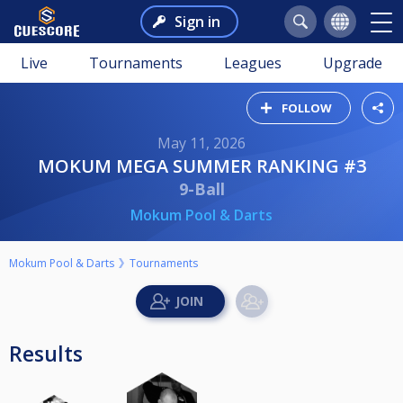
Sign in
Live
Tournaments
Leagues
Upgrade
FOLLOW
May 11, 2026
MOKUM MEGA SUMMER RANKING #3
9-Ball
Mokum Pool & Darts
Mokum Pool & Darts
Tournaments
Results