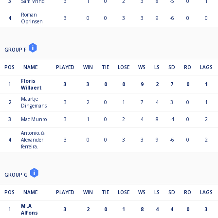
3
Sam Vrind
3
1
0
2
3
8
-5
0
1
Roman
4
3
0
0
3
3
9
-6
0
0
Oprinsen
GROUP F
POS
NAME
PLAYED
WIN
TIE
LOSE
WS
LS
SD
RO
LAGS
Floris
1
3
3
0
0
9
2
7
0
1
Willaert
Maartje
2
3
2
0
1
7
4
3
0
1
Dingemans
3
Mac Munro
3
1
0
2
4
8
-4
0
2
Antonio.♎️
4
Alexander
3
0
0
3
3
9
-6
0
2
ferreira.
GROUP G
POS
NAME
PLAYED
WIN
TIE
LOSE
WS
LS
SD
RO
LAGS
M .A
1
3
2
0
1
8
4
4
0
3
Alfons