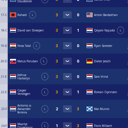
Deudekom
17-C
Rahadi
L
Anton Bardakhan
18-C
David van Streepen
Qeyam Yaquobi
L
19-D
Feras Talal
L
Ryan Semeler
20-D
Matus Poruban
L
Dieter Jesich
Joshua
21-E
L
Sam Vrind
Harkelijn
Casper
22-E
L
Roman Oprinsen
Verstegen
Antonio.♎️
23-F
Alexander
L
Mac Munro
ferreira.
Maartje
24-F
L
Floris Willaert
Dingemans