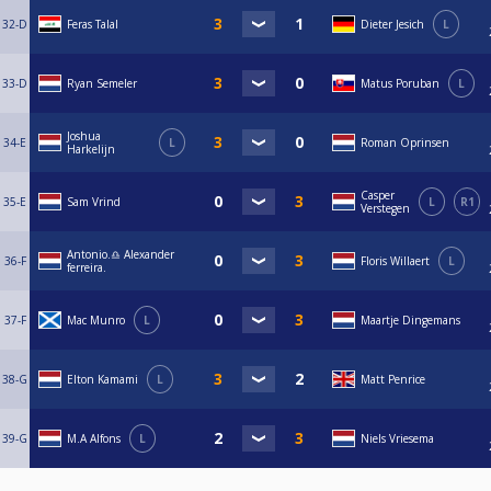
32-D
Feras Talal
Dieter Jesich
L
33-D
Ryan Semeler
Matus Poruban
L
Joshua
34-E
L
Roman Oprinsen
Harkelijn
Casper
35-E
Sam Vrind
L
R1
Verstegen
Antonio.♎️ Alexander
36-F
Floris Willaert
L
ferreira.
37-F
Mac Munro
L
Maartje Dingemans
38-G
Elton Kamami
L
Matt Penrice
39-G
M.A Alfons
L
Niels Vriesema