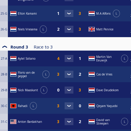
25-G
Elton Kamami
M.A Alfons
L
26-G
Niels Vriesema
L
Matt Penrice
Round 3
Race to
3
Martin Van
27-A
Aytel Soliano
L
Eeuwijk
Floris van de
28-B
L
Cas de Vries
peppel
29-B
Nick Maaskant
L
Dave Deudekom
30-C
Rahadi
L
Qeyam Yaquobi
David van
31-C
Anton Bardakhan
L
Streepen