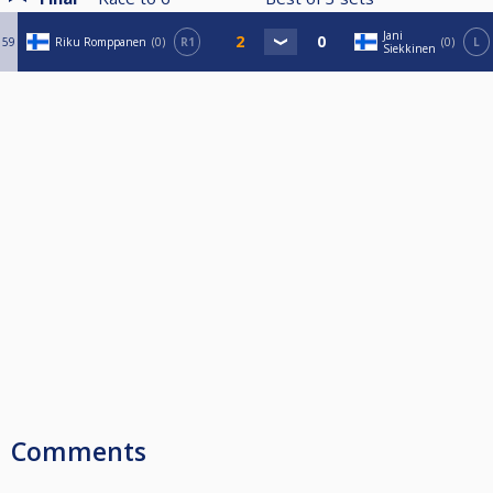
Jani
59
Riku Romppanen
0
R1
0
L
Siekkinen
Comments