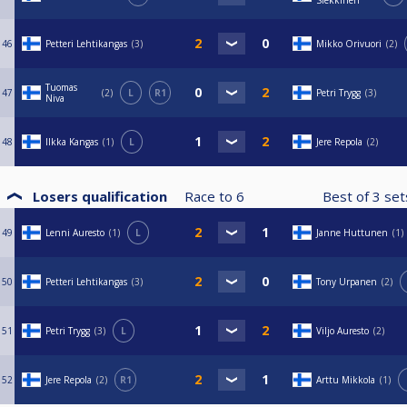
Siekkinen
46
Petteri Lehtikangas
3
Mikko Orivuori
2
Tuomas
47
2
L
R1
Petri Trygg
3
Niva
48
Ilkka Kangas
1
L
Jere Repola
2
Losers qualification
Race to
6
Best of
3
se
49
Lenni Auresto
1
L
Janne Huttunen
1
50
Petteri Lehtikangas
3
Tony Urpanen
2
51
Petri Trygg
3
L
Viljo Auresto
2
52
Jere Repola
2
R1
Arttu Mikkola
1