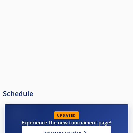
tapahtuman viraliset säänöt
https://drive.google.com/file/d/1dYPQ3qiIeEgcCU9m5-aXKlRsNdxujtgi/view
OSALLISTUMISMAKSU
35 EUR käteisellä paikanpäällä (tasaraha)
PALKINNOT
5€/osallistuja finaalitapahtuman pottiin, 3€+(3€ added) rankingin
parhaiden matkatukipottiin, loput palkintopottiin
Enintään 32 osallistujaa: sijat 1–8
33–64 osallistujaa: sijat 1–16
Lisäksi osakilpailukohtaisia tuotepalkintoja ja rankingin parhaalle/parhaille
kilpailuihin osallistumismäärän mukaan matkatukea finaalitapahtumaan.
Enintään 64 osallistujaa min 24 pelaaja jos on alle niin pelit siiretään
Pelit pidetään kaksipäiväisinä, mutta ne voidaan tarvittaessa pelata myös
Schedule
yhden päivän aikana osallistujamäärästä riipuen
kaavio arvotaan torstaina 2.7 klo 21
Tasoitukset (HCP) FargoRaten mukaan
UPDATED
Paras kolmesta setistä (Best of 3 sets)
Experience the new tournament page!
Voittaja aloittaa
SHOOTOUT