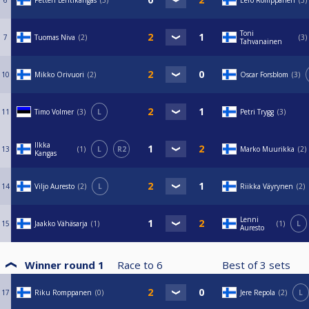
6
Petteri Lehtikangas
3
Eero Romppanen
3
Toni
7
Tuomas Niva
2
3
Tahvanainen
10
Mikko Orivuori
2
Oscar Forsblom
3
11
Timo Volmer
3
L
Petri Trygg
3
Ilkka
13
1
L
R2
Marko Muurikka
2
Kangas
14
Viljo Auresto
2
L
Riikka Väyrynen
2
Lenni
15
Jaakko Vähäsarja
1
1
L
Auresto
Winner round 1
Race to
6
Best of
3
sets
17
Riku Romppanen
0
Jere Repola
2
L