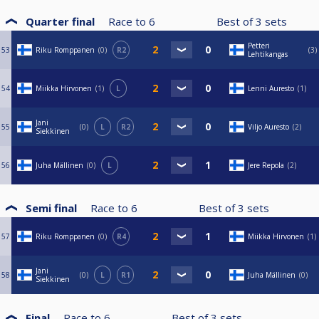
Quarter final
Race to
6
Best of
3
sets
Petteri
53
Riku Romppanen
0
R2
3
Lehtikangas
54
Miikka Hirvonen
1
L
Lenni Auresto
1
Jani
55
0
L
R2
Viljo Auresto
2
Siekkinen
56
Juha Mällinen
0
L
Jere Repola
2
Semi final
Race to
6
Best of
3
sets
57
Riku Romppanen
0
R4
Miikka Hirvonen
1
Jani
58
0
L
R1
Juha Mällinen
0
Siekkinen
Final
Race to
6
Best of
3
sets