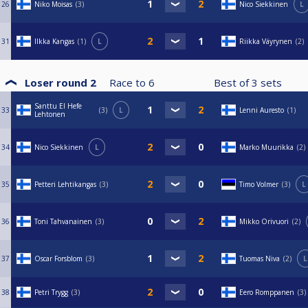
26
Niko Moisas
3
Nico Siekkinen
L
31
Ilkka Kangas
1
L
Riikka Väyrynen
2
Loser round 2
Race to
6
Best of
3
sets
Santtu El Hefe
33
3
L
Lenni Auresto
1
Lehtonen
34
Nico Siekkinen
L
Marko Muurikka
2
35
Petteri Lehtikangas
3
Timo Volmer
3
L
36
Toni Tahvanainen
3
Mikko Orivuori
2
37
Oscar Forsblom
3
Tuomas Niva
2
L
38
Petri Trygg
3
Eero Romppanen
3