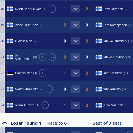
18
Akseli Hannukkala
1
L
Tony Urpanen
2
19
Janne Huttunen
1
Eero Romppanen
3
20
Tuomas Niva
2
Miikka Hirvonen
1
Jani
21
0
L
R2
Mikko Orivuori
2
Siekkinen
22
Timo Volmer
3
L
Arttu Mikkola
1
23
Marko Muurikka
2
L
Viljo Auresto
2
24
Lenni Auresto
1
L
Juha Mällinen
0
Loser round 1
Race to
6
Best of
3
sets