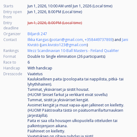
Starts
Jun 1, 2026, 10:00 AM
until
Jun 1, 2026 (Local time)
Entry open
Jun 1, 2026, 8:00 PM (Local time)
from
Entry
Jun 1, 2026, 8:00 PM (Local time)
deadline
Organizer
Biljardi 247
Contact
Ilkka Kangas
(
potari@gmail.com
,
+358449737893
) and
Jani
Kivistö
(
jani.kivisto123@gmail.com
)
Rankings
Mezz Scandinavian 10-Ball Masters - Finland Qualifier
Format
Double to Single elimination (26
participants
)
Race to
6
Handicap
With handicap
Dresscode
Vaatetus
Kauluksellinen paita (poolopaita tai nappilista, pitkä- tai
lyhythihainen).
Tummat, yksiväriset ja siistit housut.
(HUOM! Siniset farkut ja verkkarit eivät sovellu)
Tummat, siistit ja yksiväriset kengät.
Avoimet kengät ja muut vapaa-ajan jalkineet on kielletty.
(HUOM! Päätösvalta tästä on päätuomarilla/turnauksen
järjestäjillä).
Paita ei saa olla housujen ulkopuolella otteluiden tai
palkintojenjaon aikana.
Päähineet on kielletty.
Vaatetuksen on oltava puhdas ja siisti!