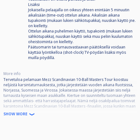
Lisäksi
Jokaisella pelaajalla on oikeus yhteen enintään 5 minuutin
aikalisään (time-out) ottelun aikana. Aikalisän aikana
tupakointi (mukaan lukien sähkötupakka), nuuskan käyttö jne.
on kielletty.
Ottelun aikana puhelimen käyttö, tupakointi (mukaan lukien
sähkötupakka), nuuskan käyttö sekä muu peliin kuulumaton
oheistoiminta on kielletty.
Päätuomarin tai turnausvastaavan päätöksellä voidaan
käyttää lyöntikelloa (shot-clock) TV-pöydän lisäksi myös
muilla pöydillä.
More info
Tervetuloa pelamaan Mezz Scandinavian 10-Ball Masters Tour koostuu
neljästä karsintaturnauksesta, jotka järjestetään vuoden aikana Ruotsissa,
Norjassa, Suomessa ja Virossa. Jokaisessa maassa järjestetään siis neljä
turnausta kyseisen maan asukkaille. Kiertue on suunniteltu tuomaan yhteen
sekä ammattilais- että harrastajapelaajat. Nämä neljä osakilpailua toimivat
karsintoina Mezz Scandinavian 10-Ball Masters -finaaliin, jossa kunkin maan
16 parasta pelaajaa kilpailevat lopputurnauksessa.
SHOW MORE
RANKING-TAPAHTUMA
2/4
Tapahtuman kotisivut
https://biljardaren.se/scandinavian-masters.php