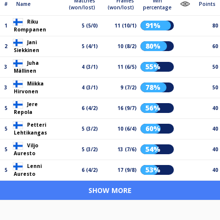
Matches
Frames
Win
#
Name
Points
(won/lost)
(won/lost)
percentage
Riku
91%
1
5 (5/0)
11 (10/1)
80
Romppanen
Jani
80%
2
5 (4/1)
10 (8/2)
60
Siekkinen
Juha
55%
3
4 (3/1)
11 (6/5)
50
Mällinen
Miikka
78%
3
4 (3/1)
9 (7/2)
50
Hirvonen
Jere
56%
5
6 (4/2)
16 (9/7)
40
Repola
Petteri
60%
5
5 (3/2)
10 (6/4)
40
Lehtikangas
Viljo
54%
5
5 (3/2)
13 (7/6)
40
Auresto
Lenni
53%
5
6 (4/2)
17 (9/8)
40
Auresto
SHOW MORE