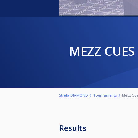
MEZZ CUE
Strefa DIAMOND
Tournaments
Mezz Cue
Results