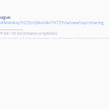
eague:
d/1RoKMxb4sxy7rQ7JzrQbkxS4vITHTZYUw/view?usp=sharing
______________
-bil i 10-bil (zmiana co tydzień).
ych partii w fazie grupowej i pucharowej. Organizator moż
obowe, awansują najlepsi zgodnie z kolejnością: liczba zwy
j eliminacji (1KO).