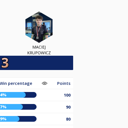
MACIEJ
KRUPOWICZ
Win percentage
Points
74%
100
67%
90
59%
80