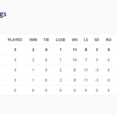
gs
PLAYED
WIN
TIE
LOSE
WS
LS
SD
RO
3
2
0
1
11
8
3
0
3
2
0
1
10
7
3
0
3
1
0
2
8
11
-3
0
3
1
0
2
8
11
-3
0
0
0
0
0
0
0
0
0