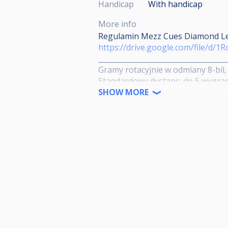
Handicap
With handicap
More info
Regulamin Mezz Cues Diamond L
https://drive.google.com/file/
____________________________________
Gramy rotacyjnie w odmiany 8-bil, 9
Standardowy dystans: do 5 wygran
od liczby uczestników.
SHOW MORE
Faza grupowa: grupy minimum 4-os
bezpośredni pojedynek.
Faza pucharowa: system pojedyncze