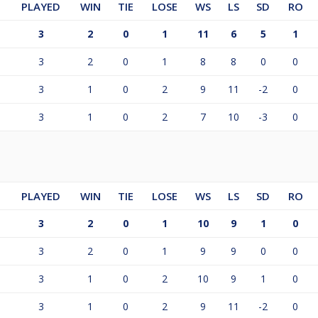
PLAYED
WIN
TIE
LOSE
WS
LS
SD
RO
3
2
0
1
11
6
5
1
3
2
0
1
8
8
0
0
3
1
0
2
9
11
-2
0
3
1
0
2
7
10
-3
0
PLAYED
WIN
TIE
LOSE
WS
LS
SD
RO
3
2
0
1
10
9
1
0
3
2
0
1
9
9
0
0
3
1
0
2
10
9
1
0
3
1
0
2
9
11
-2
0