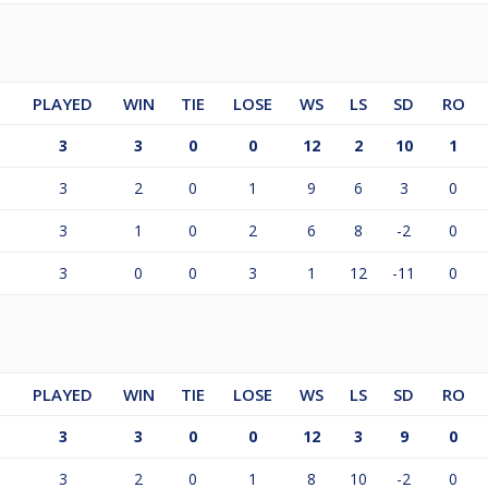
PLAYED
WIN
TIE
LOSE
WS
LS
SD
RO
3
3
0
0
12
2
10
1
3
2
0
1
9
6
3
0
3
1
0
2
6
8
-2
0
3
0
0
3
1
12
-11
0
PLAYED
WIN
TIE
LOSE
WS
LS
SD
RO
3
3
0
0
12
3
9
0
3
2
0
1
8
10
-2
0