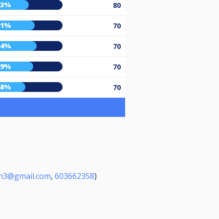
53%
80
61%
70
64%
70
59%
70
48%
70
en3@gmail.com
,
603662358
)