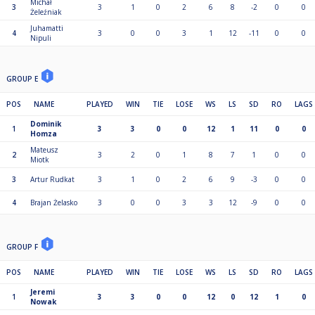
Michał
3
3
1
0
2
6
8
-2
0
0
Żeleźniak
Juhamatti
4
3
0
0
3
1
12
-11
0
0
Nipuli
GROUP E
POS
NAME
PLAYED
WIN
TIE
LOSE
WS
LS
SD
RO
LAGS
Dominik
1
3
3
0
0
12
1
11
0
0
Homza
Mateusz
2
3
2
0
1
8
7
1
0
0
Miotk
3
Artur Rudkat
3
1
0
2
6
9
-3
0
0
4
Brajan Żelasko
3
0
0
3
3
12
-9
0
0
GROUP F
POS
NAME
PLAYED
WIN
TIE
LOSE
WS
LS
SD
RO
LAGS
Jeremi
1
3
3
0
0
12
0
12
1
0
Nowak