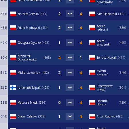
46-A
Kamil Dawidowski
504
593
Abramowicz
47-B
Norbert Żelasko
671
Kamil Jabłoński
492
Adrian
48-B
Adam Mędrzycki
431
580
Izdebski
Adam
49-C
Grzegorz Dyczko
492
495
Wyszyński
Krzysztof
50-C
595
Tomasz Nowak
414
Doroszkiewicz
Marcin
51-D
Michał Żeleźniak
482
540
Kwiecień
Przemysław
52-D
Juhamatti Nipuli
408
501
Wielgo
Dominik
53-E
Mateusz Miotk
386
739
Homza
54-E
Brajan Żelasko
328
Artur Rudkat
495
Fabian