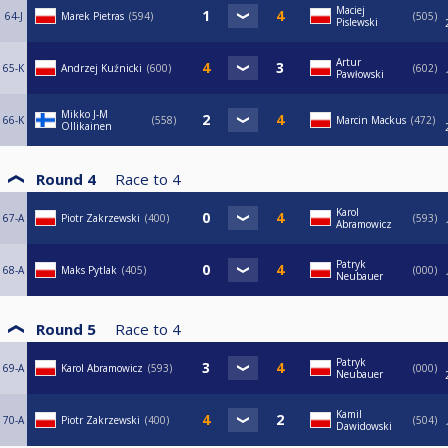
Maciej
64-J
Marek Pietras
594
505
Pislewski
Artur
65-K
Andrzej Kuźnicki
600
602
Pawłowski
Mikko J-M
66-K
558
Marcin Mackus
472
Ollikainen
Round 4
Race to
4
Karol
67-A
Piotr Zakrzewski
400
593
Abramowicz
Patryk
68-A
Maks Pytlak
405
000
Neubauer
Round 5
Race to
4
Patryk
69-A
Karol Abramowicz
593
000
Neubauer
Kamil
70-A
Piotr Zakrzewski
400
504
Dawidowski