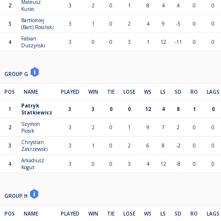
Mateusz
2
3
2
0
1
8
4
4
0
0
Kuras
Bartłomiej
3
3
1
0
2
4
9
-5
0
0
(Bart) Rosiński
Fabian
4
3
0
0
3
1
12
-11
0
0
Duszyński
GROUP G
POS
NAME
PLAYED
WIN
TIE
LOSE
WS
LS
SD
RO
LAGS
Patryk
1
3
3
0
0
12
4
8
1
0
Statkiewicz
Szymon
2
3
2
0
1
9
7
2
0
0
Piosik
Chrystian
3
3
1
0
2
6
8
-2
0
0
Zakrzewski
Arkadiusz
4
3
0
0
3
4
12
-8
0
0
Kogut
GROUP H
POS
NAME
PLAYED
WIN
TIE
LOSE
WS
LS
SD
RO
LAGS