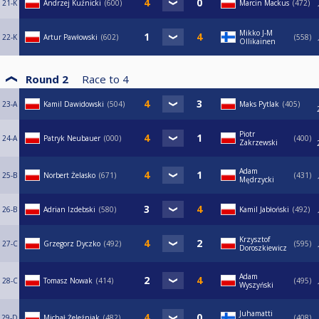
21-K
Andrzej Kuźnicki
600
Marcin Mackus
472
Mikko J-M
22-K
Artur Pawłowski
602
558
Ollikainen
Round 2
Race to
4
23-A
Kamil Dawidowski
504
Maks Pytlak
405
Piotr
24-A
Patryk Neubauer
000
400
Zakrzewski
Adam
25-B
Norbert Żelasko
671
431
Mędrzycki
26-B
Adrian Izdebski
580
Kamil Jabłoński
492
Krzysztof
27-C
Grzegorz Dyczko
492
595
Doroszkiewicz
Adam
28-C
Tomasz Nowak
414
495
Wyszyński
Juhamatti
29-D
Michał Żeleźniak
482
408