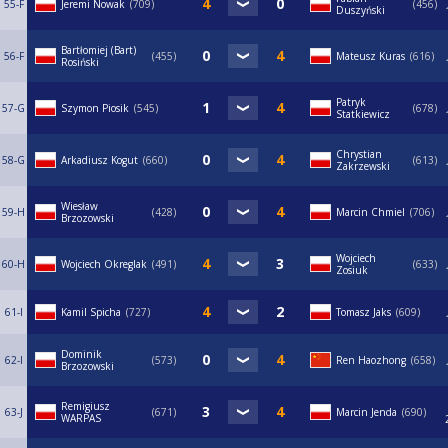
55-F
Jeremi Nowak
709
456
Duszyński
Bartłomiej (Bart)
56-F
455
Mateusz Kuras
616
Rosiński
Patryk
57-G
Szymon Piosik
545
678
Statkiewicz
Chrystian
58-G
Arkadiusz Kogut
660
613
Zakrzewski
Wiesław
59-H
428
Marcin Chmiel
706
Brzozowski
Wojciech
60-H
Wojciech Okreglak
491
633
Zosiuk
61-I
Kamil Spicha
727
Tomasz Jaks
609
Dominik
62-I
573
Ren Haozhong
658
Brzozowski
Remigiusz
63-J
671
Marcin Jenda
690
WARPAS