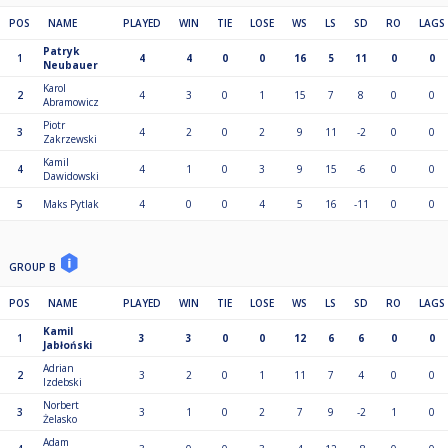
POS
NAME
PLAYED
WIN
TIE
LOSE
WS
LS
SD
RO
LAGS
Patryk
1
4
4
0
0
16
5
11
0
0
Neubauer
Karol
2
4
3
0
1
15
7
8
0
0
Abramowicz
Piotr
3
4
2
0
2
9
11
-2
0
0
Zakrzewski
Kamil
4
4
1
0
3
9
15
-6
0
0
Dawidowski
5
Maks Pytlak
4
0
0
4
5
16
-11
0
0
GROUP B
POS
NAME
PLAYED
WIN
TIE
LOSE
WS
LS
SD
RO
LAGS
Kamil
1
3
3
0
0
12
6
6
0
0
Jabłoński
Adrian
2
3
2
0
1
11
7
4
0
0
Izdebski
Norbert
3
3
1
0
2
7
9
-2
1
0
Żelasko
Adam