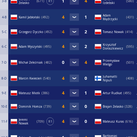
3-B
671
R1
580
Żelasko
Izdebski
Adam
4-B
Kamil Jabłoński
492
431
Mędrzycki
5-C
Grzegorz Dyczko
492
Tomasz Nowak
414
Krzysztof
6-C
Adam Wyszyński
495
595
Doroszkiewicz
Przemysław
7-D
Michał Żeleźniak
482
501
Wielgo
Juhamatti
8-D
Marcin Kwiecień
540
408
Nipuli
9-E
Mateusz Miotk
386
Artur Rudkat
495
10-E
Dominik Homza
739
Brajan Żelasko
328
Jeremi
11-F
709
R1
Mateusz Kuras
616
Nowak
Bartłomiej