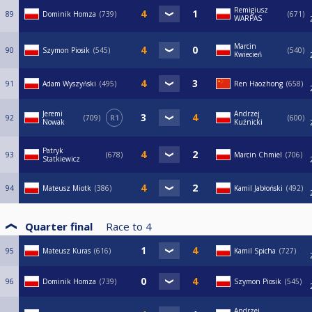
Remigiusz
89
Dominik Homza
739
671
WARPAS
Marcin
90
Szymon Piosik
545
540
Kwiecień
91
Adam Wyszyński
495
Ren Haozhong
658
Jeremi
Andrzej
92
709
R1
600
Nowak
Kuźnicki
Patryk
93
678
Marcin Chmiel
706
Statkiewicz
94
Mateusz Miotk
386
Kamil Jabłoński
492
Quarter final
Race to
4
95
Mateusz Kuras
616
Kamil Spicha
727
96
Dominik Homza
739
Szymon Piosik
545
Andrzej