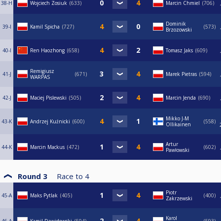
38-H
Wojciech Zosiuk
633
Marcin Chmiel
706
Dominik
39-I
Kamil Spicha
727
573
Brzozowski
40-I
Ren Haozhong
658
Tomasz Jaks
609
Remigiusz
41-J
671
Marek Pietras
594
WARPAS
42-J
Maciej Pislewski
505
Marcin Jenda
690
Mikko J-M
43-K
Andrzej Kuźnicki
600
558
Ollikainen
Artur
44-K
Marcin Mackus
472
602
Pawłowski
Round 3
Race to
4
Piotr
45-A
Maks Pytlak
405
400
Zakrzewski
Karol