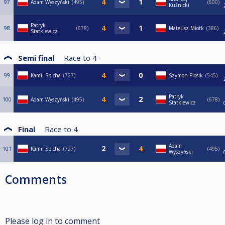
97
Adam Wyszyński
495
600
Kuźnicki
Patryk
98
678
Mateusz Miotk
386
Statkiewicz
Semi final
Race to
4
99
Kamil Spicha
727
Szymon Piosik
545
Patryk
100
Adam Wyszyński
495
678
Statkiewicz
Final
Race to
4
Adam
101
Kamil Spicha
727
495
Wyszyński
Comments
Please log in to comment