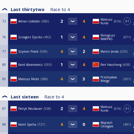
Last thirtytwo
Race to
4
Mateusz
72
Adrian Izdebski
580
616
R1
Kuras
Remigiusz
76
Grzegorz Dyczko
492
671
WARPAS
77
Szymon Piosik
545
Marcin Jenda
535
80
Karol Abramowicz
593
Ren Haozhong
658
Przemysław
85
Mateusz Miotk
386
501
Wielgo
Last sixteen
Race to
4
Mateusz
87
Patryk Neubauer
558
616
R1
Kuras
Wojciech
88
Kamil Spicha
727
491
Okreglak