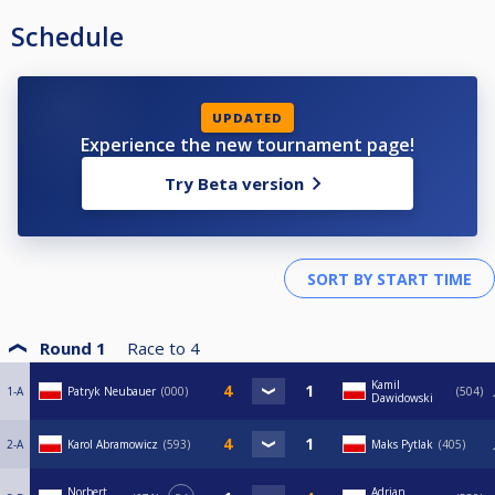
Schedule
UPDATED
Experience the new tournament page!
Try Beta version
Round 1
Race to
4
Kamil
1-A
Patryk Neubauer
000
504
Dawidowski
2-A
Karol Abramowicz
593
Maks Pytlak
405
Norbert
Adrian