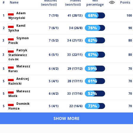
Matches
Frames
Win
#
Name
Points
(won/lost)
(won/lost)
percentage
Adam
68%
1
7 (7/0)
41 (28/13)
100
Wyszyński
Kamil
76%
2
7 (6/1)
34 (26/8)
90
Spicha
Szymon
62%
3
7 (5/2)
34 (21/13)
80
Piosik
Patryk
67%
3
6 (5/1)
33 (22/11)
80
Statkiewicz
Oslo BK
Mateusz
59%
5
6 (4/2)
29 (17/12)
70
Kuras
Andrzej
61%
5
5 (4/1)
28 (17/11)
70
Kuźnicki
Mateusz
52%
5
6 (4/2)
33 (17/16)
70
Miotk
Dominik
73%
5
5 (4/1)
22 (16/6)
70
Homza
SHOW MORE