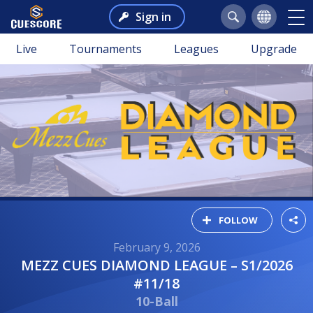
Sign in
Live
Tournaments
Leagues
Upgrade
FOLLOW
February 9, 2026
MEZZ CUES DIAMOND LEAGUE – S1/2026
#11/18
10-Ball