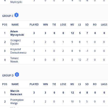
4
3
0
0
3
4
12
-8
0
0
Mędrzycki
GROUP C
POS
NAME
PLAYED
WIN
TIE
LOSE
WS
LS
SD
RO
LAGS
Adam
1
3
3
0
0
12
5
7
0
0
Wyszyński
Grzegorz
2
3
2
0
1
9
8
1
0
0
Dyczko
Krzysztof
3
3
1
0
2
8
9
-1
0
0
Doroszkiewicz
Tomasz
4
3
0
0
3
5
12
-7
0
0
Nowak
GROUP D
POS
NAME
PLAYED
WIN
TIE
LOSE
WS
LS
SD
RO
LAGS
Marcin
1
3
3
0
0
12
4
8
0
0
Kwiecień
Przemysław
2
3
2
0
1
10
5
5
0
0
Wielgo