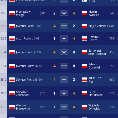
Nipuli
Przemysław
Marcin
30-D
501
540
Wielgo
Kwiecień
31-E
Mateusz Miotk
386
Brajan Żelasko
328
Dominik
32-E
Artur Rudkat
495
739
Homza
Bartłomiej
33-F
Jeremi Nowak
709
455
(Bart) Rosiński
Fabian
34-F
Mateusz Kuras
616
456
Duszyński
Arkadiusz
35-G
Szymon Piosik
545
660
Kogut
Chrystian
Patryk
36-G
613
678
Zakrzewski
Statkiewicz
Wiesław
Wojciech
37-H
428
491
Brzozowski
Okreglak