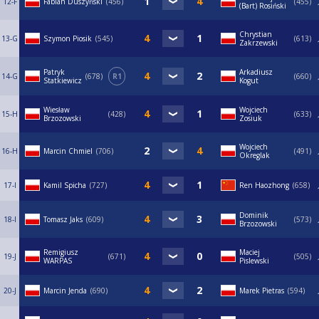
12-F
Fabian Duszyński
456
455
(Bart) Rosiński
Chrystian
13-G
Szymon Piosik
545
613
Zakrzewski
Patryk
Arkadiusz
14-G
678
R1
660
Statkiewicz
Kogut
Wiesław
Wojciech
15-H
428
633
Brzozowski
Zosiuk
Wojciech
16-H
Marcin Chmiel
706
491
Okreglak
17-I
Kamil Spicha
727
Ren Haozhong
658
Dominik
18-I
Tomasz Jaks
609
573
Brzozowski
Remigiusz
Maciej
19-J
671
505
WARPAS
Pislewski
20-J
Marcin Jenda
690
Marek Pietras
594