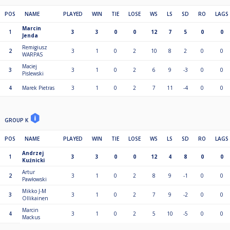
POS
NAME
PLAYED
WIN
TIE
LOSE
WS
LS
SD
RO
LAGS
Marcin
1
3
3
0
0
12
7
5
0
0
Jenda
Remigiusz
2
3
1
0
2
10
8
2
0
0
WARPAS
Maciej
3
3
1
0
2
6
9
-3
0
0
Pislewski
4
Marek Pietras
3
1
0
2
7
11
-4
0
0
GROUP K
POS
NAME
PLAYED
WIN
TIE
LOSE
WS
LS
SD
RO
LAGS
Andrzej
1
3
3
0
0
12
4
8
0
0
Kuźnicki
Artur
2
3
1
0
2
8
9
-1
0
0
Pawłowski
Mikko J-M
3
3
1
0
2
7
9
-2
0
0
Ollikainen
Marcin
4
3
1
0
2
5
10
-5
0
0
Mackus