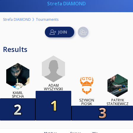
Strefa DIAMOND
Strefa DIAMOND
Tournaments
Results
ADAM
WYSZYŃSKI
KAMIL
SPICHA
SZYMON
PATRYK
PIOSIK
STATKIEWICZ