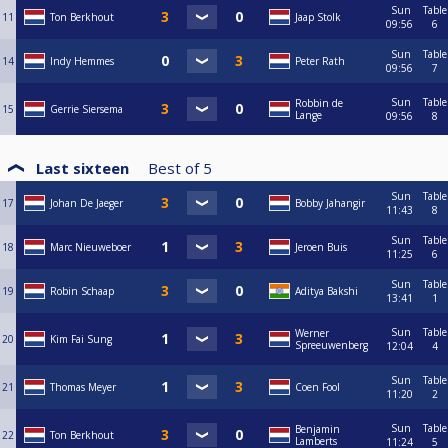
Sun
Table
11
Ton Berkhout
Jaap Stolk
09:56
6
Sun
Table
14
Indy Hemmes
Peter Rath
09:56
7
Sun
Table
Robbin de
15
Gerrie Siersema
Lange
09:56
8
Last sixteen
Best of
5
Sun
Table
17
Johan De Jaeger
Bobby Jahangir
11:43
8
Sun
Table
18
Marc Nieuweboer
Jeroen Buis
11:25
6
Sun
Table
19
Robin Schaap
Aditya Bakshi
13:41
1
Sun
Table
Werner
20
Kim Fai Sung
Spreeuwenberg
12:04
4
Sun
Table
21
Thomas Meyer
Coen Fool
11:20
2
Sun
Table
Benjamin
22
Ton Berkhout
Lamberts
11:24
5