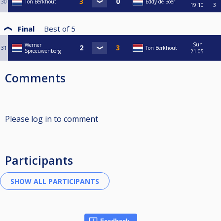
30
Ton Berkhout
Eddy de Boer
19:10
3
Final
Best of
5
Sun
Werner
31
Ton Berkhout
Spreeuwenberg
21:05
Comments
Please log in to comment
Participants