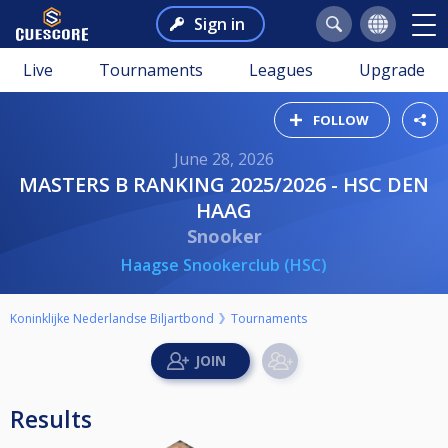
Sign in
Live
Tournaments
Leagues
Upgrade
FOLLOW
June 28, 2026
MASTERS B RANKING 2025/2026 - HSC DEN
HAAG
Snooker
Haagse Snookerclub (HSC)
Koninklijke Nederlandse Biljartbond
Tournaments
Results