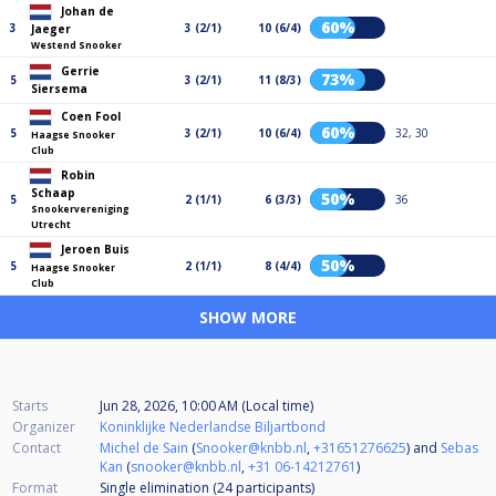
Johan de
60%
3
3 (2/1)
10 (6/4)
Jaeger
Westend Snooker
Gerrie
73%
5
3 (2/1)
11 (8/3)
Siersema
Coen Fool
60%
5
3 (2/1)
10 (6/4)
32, 30
Haagse Snooker
Club
Robin
Schaap
50%
5
2 (1/1)
6 (3/3)
36
Snookervereniging
Utrecht
Jeroen Buis
50%
5
2 (1/1)
8 (4/4)
Haagse Snooker
Club
SHOW MORE
Starts
Jun 28, 2026, 10:00 AM (Local time)
Organizer
Koninklijke Nederlandse Biljartbond
Contact
Michel de Sain
(
Snooker@knbb.nl
,
+31651276625
) and
Sebas
Kan
(
snooker@knbb.nl
,
+31 06-14212761
)
Format
Single elimination (24
participants
)