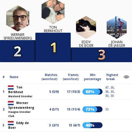
TON
BERKHOUT
WERNER
SPREEUWENBERG
EDDY
JOHAN
DE BOER
DE JAEGER
Matches
Frames
Win
Highest
#
Name
(won/lost)
(won/lost)
percentage
break
Ton
47, 36,
88%
1
5 (5/0)
17 (15/2)
36, 30,
Berkhout
30, 30
Westend Snooker
Werner
Spreeuwenberg
73%
2
4 (3/1)
15 (11/4)
33
Haagse Snooker
Club
Eddy de
46%
3
3 (2/1)
13 (6/7)
Boer