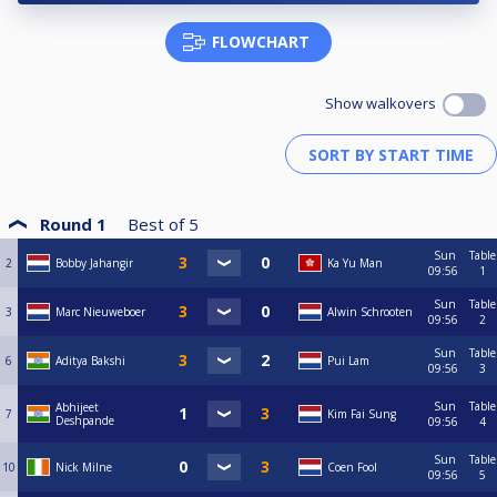
6 rode ballen te laten beginnen wanneer het vervolg van de wedstrijd
teveel vertraging gaat geven.
FLOWCHART
Reservelijst:
Anton van Dongen
Show walkovers
Het adres is:
HSC (Haagse Snooker Club)
Van der Kunststraat 105
2521BR Den Haag
Live Stream:
Round 1
Best of
5
https://www.youtube.com/watch?v=tHfoH2cqzgE
Sun
Table
2
Bobby Jahangir
Ka Yu Man
09:56
1
Sun
Table
3
Marc Nieuweboer
Alwin Schrooten
09:56
2
Sun
Table
6
Aditya Bakshi
Pui Lam
09:56
3
Sun
Table
Abhijeet
7
Kim Fai Sung
Deshpande
09:56
4
Sun
Table
10
Nick Milne
Coen Fool
09:56
5