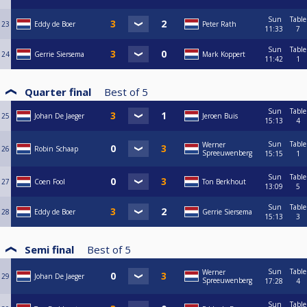
Sun
Table
23
Eddy de Boer
Peter Rath
11:33
7
Sun
Table
24
Gerrie Siersema
Mark Koppert
11:42
1
Quarter final
Best of
5
Sun
Table
25
Johan De Jaeger
Jeroen Buis
15:13
4
Sun
Table
Werner
26
Robin Schaap
Spreeuwenberg
15:15
1
Sun
Table
27
Coen Fool
Ton Berkhout
13:09
5
Sun
Table
28
Eddy de Boer
Gerrie Siersema
15:13
3
Semi final
Best of
5
Sun
Table
Werner
29
Johan De Jaeger
Spreeuwenberg
17:28
4
Sun
Table