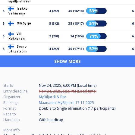
MyBiljardi & Bar
Jaakko
53%
5
4 (2/2)
30 (16/14)
6
Vähäsarja
51%
Olli Syrjä
5
5 (3/2)
35 (18/17)
6
Vili
71%
5
2 (2/0)
14 (10/4)
6
Kokkonen
Bruno
57%
5
4 (2/2)
30 (17/13)
6
Långström
SHOW MORE
Starts
Nov 24, 2025, 6:00 PM (Local time)
Entry deadline
Nov 24, 2025, 5:55 PM (Local time)
Organizer
MyBiljardi & Bar
Rankings
Maanantai MyBiljardi 17.11.2025-
Format
Double to Single elimination (17
participants
)
Race to
5
Handicap
With handicap
More info