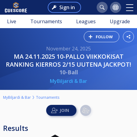
Sign in
Live
Tournaments
Leagues
Upgrade
FOLLOW
November 24, 2025
MA 24.11.2025 10-PALLO VIIKKOKISAT
RANKING KIERROS 2/15 UUTENA JACKPOT!
10-Ball
MyBiljardi & Bar
MyBiljardi & Bar
Tournaments
Results