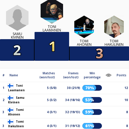
TONI
LAAMANEN
SAMU
KIVINEN
TOMI
TOMI
AHONEN
HAKULINEN
Matches
Frames
Win
#
Name
Points
(won/lost)
(won/lost)
percentage
Toni
70%
1
5 (5/0)
30 (21/9)
12
Laamanen
Samu
53%
2
5 (3/2)
34 (18/16)
10
Kivinen
Tomi
59%
3
4 (3/1)
32 (19/13)
8
Ahonen
Tomi
61%
3
4 (3/1)
31 (19/12)
8
Hakulinen