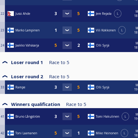
M
22
Jussi Ahde
Jere Repola
L
18
M
23
Marko Lampinen
Vili Kokkonen
L
18
M
24
Jaakko Vähäsarja
Olli Syrjä
18
Loser round 1
Race to
5
Loser round 2
Race to
5
M
33
Rampe
Olli Syrjä
19
Winners qualification
Race to
5
M
41
Bruno Långström
Tomi Hakulinen
L
19
M
42
Toni Laamanen
Mike Heinonen
L
18