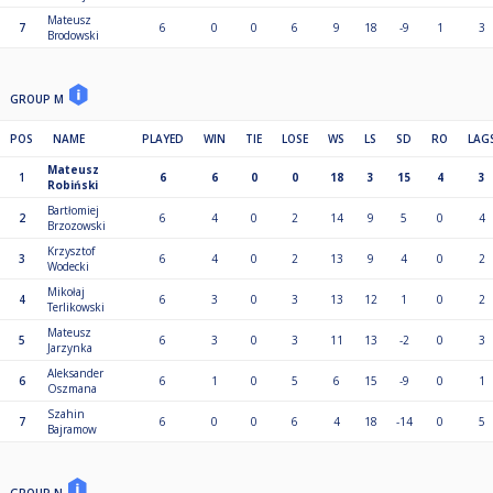
Mateusz
7
6
0
0
6
9
18
-9
1
3
Brodowski
GROUP M
POS
NAME
PLAYED
WIN
TIE
LOSE
WS
LS
SD
RO
LAG
Mateusz
1
6
6
0
0
18
3
15
4
3
Robiński
Bartłomiej
2
6
4
0
2
14
9
5
0
4
Brzozowski
Krzysztof
3
6
4
0
2
13
9
4
0
2
Wodecki
Mikołaj
4
6
3
0
3
13
12
1
0
2
Terlikowski
Mateusz
5
6
3
0
3
11
13
-2
0
3
Jarzynka
Aleksander
6
6
1
0
5
6
15
-9
0
1
Oszmana
Szahin
7
6
0
0
6
4
18
-14
0
5
Bajramow