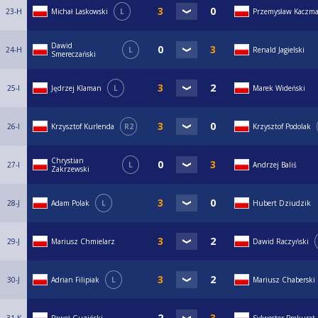
23-H
Michał Laskowski
L
Przemysław Kaczma
Dawid
24-H
L
Renald Jagielski
Smereczański
25-I
Jędrzej Klaman
L
Marek Wideński
26-I
Krzysztof Kurlenda
R2
Krzysztof Podolak
Chrystian
27-I
L
Andrzej Baliś
Zakrzewski
28-J
Adam Polak
L
Hubert Dziudzik
29-J
Mariusz Chmielarz
Dawid Raczyński
30-J
Adrian Filipiak
L
Mariusz Chaberski