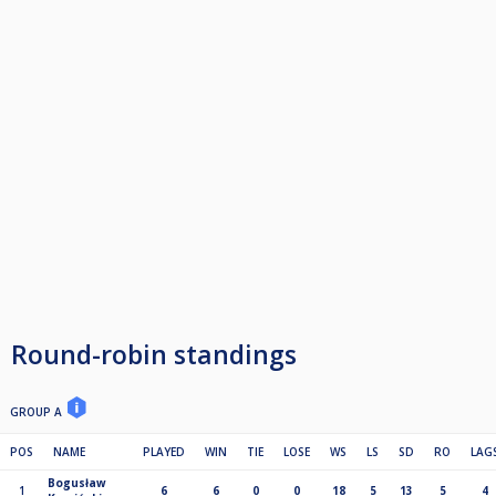
Round-robin standings
GROUP A
POS
NAME
PLAYED
WIN
TIE
LOSE
WS
LS
SD
RO
LAG
Bogusław
1
6
6
0
0
18
5
13
5
4