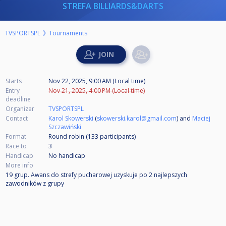
STREFA BILLIARDS&DARTS
TVSPORTSPL
Tournaments
Starts
Nov 22, 2025, 9:00 AM (Local time)
Entry
Nov 21, 2025, 4:00 PM (Local time)
deadline
Organizer
TVSPORTSPL
Contact
Karol Skowerski
(
skowerski.karol@gmail.com
) and
Maciej
Szczawiński
Format
Round robin (133
participants
)
Race to
3
Handicap
No handicap
More info
19 grup. Awans do strefy pucharowej uzyskuje po 2 najlepszych
zawodników z grupy