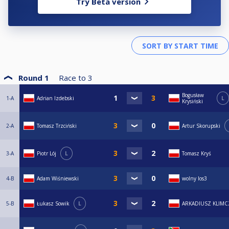
Try Beta version
Round 1
Race to
3
Bogusław
1-A
Adrian Izdebski
L
Krysiński
2-A
Tomasz Trzciński
Artur Skorupski
3-A
Piotr Lój
L
Tomasz Kryś
4-B
Adam Wiśniewski
wolny los3
5-B
Łukasz Sowik
L
ARKADIUSZ KLIMC