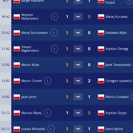
48-P
Kacper Kielmans
L
Forjasz
Wojciech
49-A2
L
Maciej Kurzawa
Matykiewicz
50-A2
Maciej Raniszewski
L
Radosław Bójko
Tomasz
51-A2
L
Krystian Denega
Bogdanowicz
52-B2
Marcin Bulas
Jacek Tomaszewski
53-B2
Marcin Chmiel
L
Grzegorz Łosiewicz
54-B2
Jacek Jarno
Marcin Żurawski
55-C2
Mariusz Błażej
L
Krystian Syryca
56-C2
Łukasz Michalski
L
Kamil Bylina