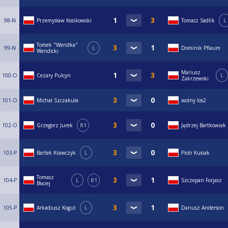
98-N
Przemysław Kosikowski
Tomasz Sadlik
L
Tomek "Wendka"
99-N
L
Dominik Pflaum
Wendicki
Mariusz
100-O
Cezary Pulcyn
L
Zakrzewski
101-O
Michał Szczakuła
wolny los2
102-O
Grzegorz Jurek
R1
Jędrzej Bartkowiak
103-P
Bartek Krawczyk
L
Piotr Kusiak
Tomasz
104-P
L
R1
Szczepan Forjasz
Błażej
105-P
Arkadiusz Kogut
L
Dariusz Anderson