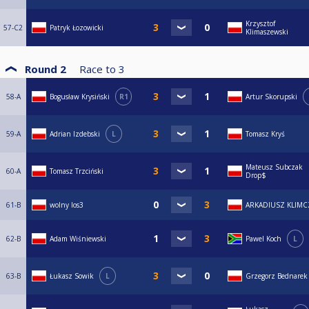
Krzysztof
57-C2
Patryk Łozowicki
Klimaszewski
Round 2
Race to
3
58-A
Bogusław Krysiński
R1
Artur Skorupski
59-A
Adrian Izdebski
L
Tomasz Kryś
Mateusz Subczak
60-A
Tomasz Trzciński
Drop$
61-B
wolny los3
ARKADIUSZ KLIMC
62-B
Adam Wiśniewski
Pawel Koch
L
63-B
Łukasz Sowik
L
Grzegorz Bednarek