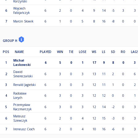
Korzyński
Wojciech
6
6
2
0
4
9
14
-5
3
3
Fabijańczyk
7
Marcin Słowik
6
1
0
5
8
16
-8
0
0
GROUP H
POS
NAME
PLAYED
WIN
TIE
LOSE
WS
LS
SD
RO
LAG
Michał
1
6
5
0
1
17
9
8
0
3
Laskowski
Dawid
2
6
3
0
3
13
11
2
0
6
Smereczański
3
Renald Jagielski
6
3
0
3
12
11
1
0
2
Radosław
4
6
3
0
3
12
12
0
0
1
Lorych
Przemysław
5
6
3
0
3
12
14
-2
0
3
Kaczmarczyk
Mateusz
6
6
2
0
4
12
15
-3
0
3
Szewczyk
7
Ireneusz Cioch
6
2
0
4
10
16
-6
0
3