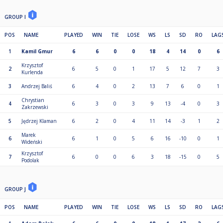
GROUP I
POS
NAME
PLAYED
WIN
TIE
LOSE
WS
LS
SD
RO
LAG
1
Kamil Gmur
6
6
0
0
18
4
14
0
6
Krzysztof
2
6
5
0
1
17
5
12
7
3
Kurlenda
3
Andrzej Baliś
6
4
0
2
13
7
6
0
1
Chrystian
4
6
3
0
3
9
13
-4
0
3
Zakrzewski
5
Jędrzej Klaman
6
2
0
4
11
14
-3
1
2
Marek
6
6
1
0
5
6
16
-10
0
1
Wideński
Krzysztof
7
6
0
0
6
3
18
-15
0
5
Podolak
GROUP J
POS
NAME
PLAYED
WIN
TIE
LOSE
WS
LS
SD
RO
LAG