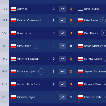
15-E
wolny los1
Bartek Kubica
16-F
Mateusz Cholewiński
Rafał Roesler
L
17-F
Dawid Kieda
Piotr Pajestka
L
18-F
Michał Mróz
L
Dawid Adamkiewic
19-G
Adrian Tomaszewski
Mariusz Gołdyn
20-G
Bartosz Korzyński
L
Szymon Staniszews
21-G
Wojciech Fabijańczyk
Radosław Zawadzki
22-H
Radosław Lorych
Ireneusz Cioch