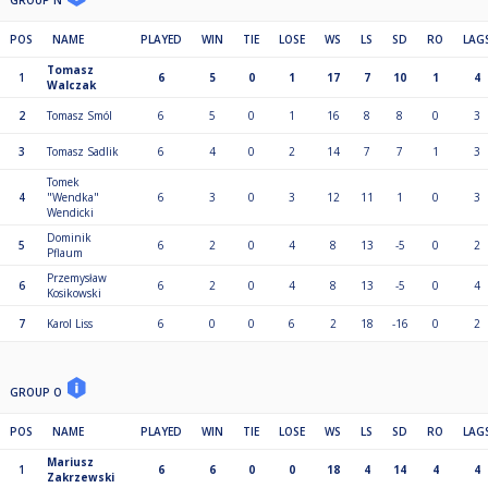
GROUP N
POS
NAME
PLAYED
WIN
TIE
LOSE
WS
LS
SD
RO
LAG
Tomasz
1
6
5
0
1
17
7
10
1
4
Walczak
2
Tomasz Smól
6
5
0
1
16
8
8
0
3
3
Tomasz Sadlik
6
4
0
2
14
7
7
1
3
Tomek
4
"Wendka"
6
3
0
3
12
11
1
0
3
Wendicki
Dominik
5
6
2
0
4
8
13
-5
0
2
Pflaum
Przemysław
6
6
2
0
4
8
13
-5
0
4
Kosikowski
7
Karol Liss
6
0
0
6
2
18
-16
0
2
GROUP O
POS
NAME
PLAYED
WIN
TIE
LOSE
WS
LS
SD
RO
LAG
Mariusz
1
6
6
0
0
18
4
14
4
4
Zakrzewski