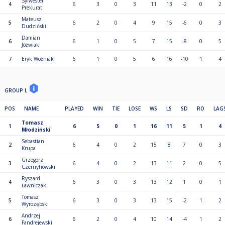
Sylwester
4
6
3
0
3
11
13
-2
0
2
Prekurat
Mateusz
5
6
2
0
4
9
15
-6
0
3
Dudziński
Damian
6
6
1
0
5
7
15
-8
0
5
Jóźwiak
7
Eryk Woźniak
6
1
0
5
6
16
-10
1
4
GROUP L
POS
NAME
PLAYED
WIN
TIE
LOSE
WS
LS
SD
RO
LAG
Tomasz
1
6
5
0
1
16
11
5
1
4
Młodziński
Sebastian
2
6
4
0
2
15
8
7
0
3
Krupa
Grzegorz
3
6
4
0
2
13
11
2
0
5
Czernyhowski
Ryszard
4
6
3
0
3
13
12
1
0
1
Ławniczak
Tomasz
5
6
3
0
3
13
15
-2
1
2
Wyrozębski
Andrzej
6
6
2
0
4
10
14
-4
1
2
Fandrejewski