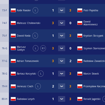
73-F
Rafał Roesler
L
Piotr Pajestka
Dawid
74-F
Mateusz Cholewiński
Adamkiewicz
75-F
Dawid Kieda
L
Krystian Skrzypek
Mariusz
76-G
L
R1
Szymon Staniszews
Gołdyn
77-G
Adrian Tomaszewski
Radosław Zawadzki
78-G
Bartosz Korzyński
L
Marcin Słowik
79-H
Ireneusz Cioch
L
Przemysław Kaczma
80-H
Radosław Lorych
Renald Jagielski