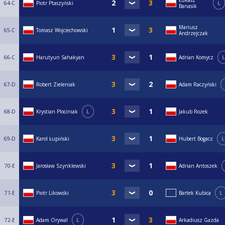
Łukasz
64-C
Piotr Ptaszyński
L
Banasik
Mariusz
65-C
Tomasz Wojciechowski
Andrzejczak
66-C
Harutyun Sahakyan
Adrian Komycz
L
67-D
Robert Zieleniak
Adam Raczyński
68-D
Krystian Plociniak
L
Jakub Rożek
69-D
Karol Łupiński
Hubert Bogacz
L
70-E
Jarosław Szynklewski
Adrian Antoszek
71-E
Piotr Likowski
Bartek Kubica
L
72-E
Adam Orywal
L
Arkadiusz Gazda