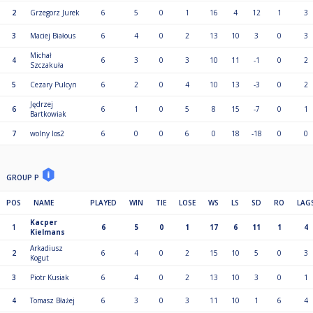
2
Grzegorz Jurek
6
5
0
1
16
4
12
1
3
3
Maciej Białous
6
4
0
2
13
10
3
0
3
Michał
4
6
3
0
3
10
11
-1
0
2
Szczakuła
5
Cezary Pulcyn
6
2
0
4
10
13
-3
0
2
Jędrzej
6
6
1
0
5
8
15
-7
0
1
Bartkowiak
7
wolny los2
6
0
0
6
0
18
-18
0
0
GROUP P
POS
NAME
PLAYED
WIN
TIE
LOSE
WS
LS
SD
RO
LAG
Kacper
1
6
5
0
1
17
6
11
1
4
Kielmans
Arkadiusz
2
6
4
0
2
15
10
5
0
3
Kogut
3
Piotr Kusiak
6
4
0
2
13
10
3
0
1
4
Tomasz Błażej
6
3
0
3
11
10
1
6
4