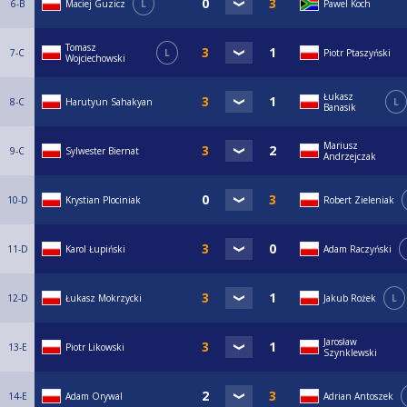
6-B
Maciej Guzicz
L
Pawel Koch
Tomasz
7-C
L
Piotr Ptaszyński
Wojciechowski
Łukasz
8-C
Harutyun Sahakyan
L
Banasik
Mariusz
9-C
Sylwester Biernat
Andrzejczak
10-D
Krystian Plociniak
Robert Zieleniak
11-D
Karol Łupiński
Adam Raczyński
12-D
Łukasz Mokrzycki
Jakub Rożek
L
Jarosław
13-E
Piotr Likowski
Szynklewski
14-E
Adam Orywal
Adrian Antoszek