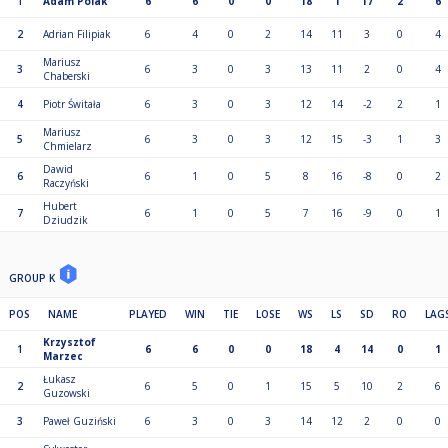
1
Adam Polak
6
6
0
0
18
1
17
2
6
2
Adrian Filipiak
6
4
0
2
14
11
3
0
4
Mariusz
3
6
3
0
3
13
11
2
0
4
Chaberski
4
Piotr Świtała
6
3
0
3
12
14
-2
2
1
Mariusz
5
6
3
0
3
12
15
-3
1
3
Chmielarz
Dawid
6
6
1
0
5
8
16
-8
0
2
Raczyński
Hubert
7
6
1
0
5
7
16
-9
0
1
Dziudzik
GROUP K
POS
NAME
PLAYED
WIN
TIE
LOSE
WS
LS
SD
RO
LAG
Krzysztof
1
6
6
0
0
18
4
14
0
1
Marzec
Łukasz
2
6
5
0
1
15
5
10
2
6
Guzowski
3
Paweł Guziński
6
3
0
3
14
12
2
0
0