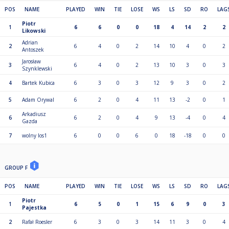
POS
NAME
PLAYED
WIN
TIE
LOSE
WS
LS
SD
RO
LAG
Piotr
1
6
6
0
0
18
4
14
2
2
Likowski
Adrian
2
6
4
0
2
14
10
4
0
2
Antoszek
Jarosław
3
6
4
0
2
13
10
3
0
3
Szynklewski
4
Bartek Kubica
6
3
0
3
12
9
3
0
2
5
Adam Orywal
6
2
0
4
11
13
-2
0
1
Arkadiusz
6
6
2
0
4
9
13
-4
0
4
Gazda
7
wolny los1
6
0
0
6
0
18
-18
0
0
GROUP F
POS
NAME
PLAYED
WIN
TIE
LOSE
WS
LS
SD
RO
LAG
Piotr
1
6
5
0
1
15
6
9
0
3
Pajestka
2
Rafał Roesler
6
3
0
3
14
11
3
0
4