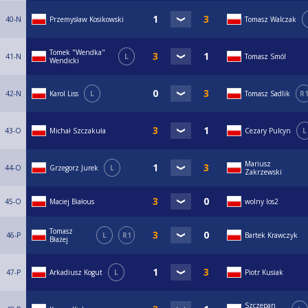
40-N
Przemysław Kosikowski
Tomasz Walczak
Tomek "Wendka"
41-N
L
Tomasz Smól
Wendicki
42-N
Karol Liss
L
Tomasz Sadlik
R
43-O
Michał Szczakuła
Cezary Pulcyn
L
Mariusz
44-O
Grzegorz Jurek
L
Zakrzewski
45-O
Maciej Białous
wolny los2
Tomasz
46-P
L
R1
Bartek Krawczyk
Błażej
47-P
Arkadiusz Kogut
L
Piotr Kusiak
Szczepan