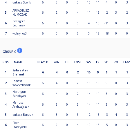
4
Łukasz Sowik
6
3
0
3
15
11
4
0
3
ARKADIUSZ
5
6
2
0
4
11
13
-2
3
2
KLIMCZAK
Grzegorz
6
6
1
0
5
4
15
-11
0
3
Bednarek
7
wolny los3
6
0
0
6
0
18
-18
0
0
GROUP C
POS
NAME
PLAYED
WIN
TIE
LOSE
WS
LS
SD
RO
LAG
Sylwester
1
6
4
0
2
15
9
6
1
1
Biernat
Tomasz
2
6
4
0
2
15
10
5
0
3
Wojciechowski
Harutyun
3
6
4
0
2
14
11
3
0
3
Sahakyan
Mariusz
4
6
3
0
3
14
11
3
0
3
Andrzejczak
5
Łukasz Banasik
6
3
0
3
12
15
-3
4
3
Piotr
6
6
2
0
4
10
15
-5
0
3
Ptaszyński