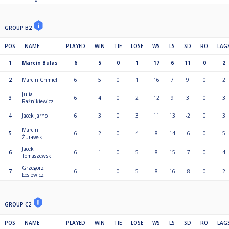
GROUP B2
POS
NAME
PLAYED
WIN
TIE
LOSE
WS
LS
SD
RO
LAG
1
Marcin Bulas
6
5
0
1
17
6
11
0
2
2
Marcin Chmiel
6
5
0
1
16
7
9
0
2
Julia
3
6
4
0
2
12
9
3
0
3
Raźnikiewicz
4
Jacek Jarno
6
3
0
3
11
13
-2
0
3
Marcin
5
6
2
0
4
8
14
-6
0
5
Żurawski
Jacek
6
6
1
0
5
8
15
-7
0
4
Tomaszewski
Grzegorz
7
6
1
0
5
8
16
-8
0
2
Łosiewicz
GROUP C2
POS
NAME
PLAYED
WIN
TIE
LOSE
WS
LS
SD
RO
LAG