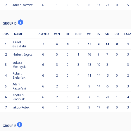
7
Adrian Komycz
6
1
0
5
8
17
-9
0
5
GROUP D
POS
NAME
PLAYED
WIN
TIE
LOSE
WS
LS
SD
RO
LAG
Karol
1
6
6
0
0
18
4
14
0
3
Łupiński
2
Hubert Bogacz
6
5
0
1
16
9
7
0
3
Łukasz
3
6
3
0
3
13
10
3
1
3
Mokrzycki
Robert
4
6
2
0
4
11
14
-3
0
2
Zieleniak
Adam
5
6
2
0
4
9
14
-5
0
3
Raczyński
Krystian
6
6
2
0
4
7
15
-8
1
4
Plociniak
7
Jakub Rożek
6
1
0
5
9
17
-8
0
3
GROUP E