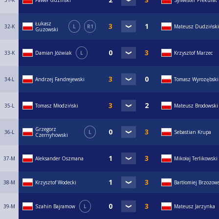
31-K
Paweł Guziński
Sylwester Prekurat
Łukasz
32-K
L
R1
Mateusz Dudziński
Guzowski
33-K
Damian Jóźwiak
L
Krzysztof Marzec
34-L
Andrzej Fandrejewski
Tomasz Wyrozębski
35-L
Tomasz Młodziński
Mateusz Brodowski
Grzegorz
36-L
L
Sebastian Krupa
Czernyhowski
37-M
Aleksander Oszmana
Mikołaj Terlikowski
38-M
Krzysztof Wodecki
Bartłomiej Brzozow
39-M
Szahin Bajramow
L
Mateusz Jarzynka