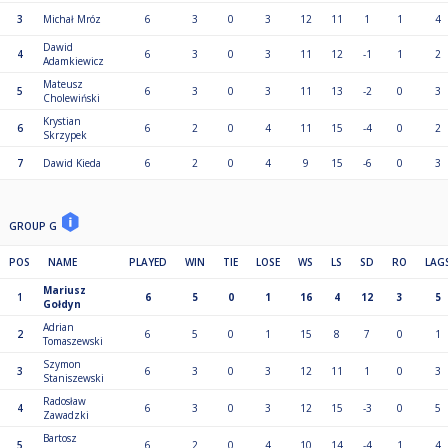
3
Michał Mróz
6
3
0
3
12
11
1
1
4
Dawid
4
6
3
0
3
11
12
-1
1
2
Adamkiewicz
Mateusz
5
6
3
0
3
11
13
-2
0
3
Cholewiński
Krystian
6
6
2
0
4
11
15
-4
0
2
Skrzypek
7
Dawid Kieda
6
2
0
4
9
15
-6
0
3
GROUP G
POS
NAME
PLAYED
WIN
TIE
LOSE
WS
LS
SD
RO
LAG
Mariusz
1
6
5
0
1
16
4
12
3
5
Gołdyn
Adrian
2
6
5
0
1
15
8
7
0
1
Tomaszewski
Szymon
3
6
3
0
3
12
11
1
0
3
Staniszewski
Radosław
4
6
3
0
3
12
15
-3
0
5
Zawadzki
Bartosz
5
6
2
0
4
10
14
-4
1
4