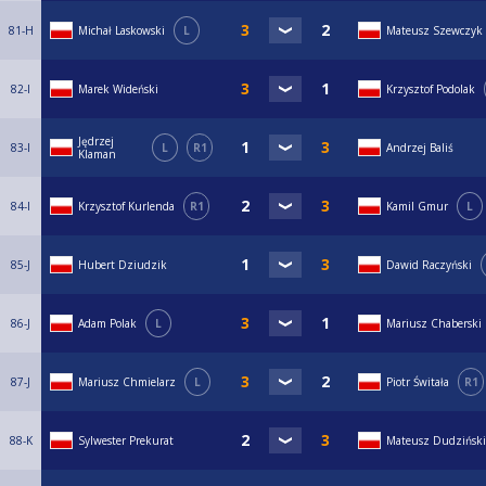
81-H
Michał Laskowski
L
Mateusz Szewczyk
82-I
Marek Wideński
Krzysztof Podolak
Jędrzej
83-I
L
R1
Andrzej Baliś
Klaman
84-I
Krzysztof Kurlenda
R1
Kamil Gmur
L
85-J
Hubert Dziudzik
Dawid Raczyński
86-J
Adam Polak
L
Mariusz Chaberski
87-J
Mariusz Chmielarz
L
Piotr Świtała
R1
88-K
Sylwester Prekurat
Mateusz Dudziński