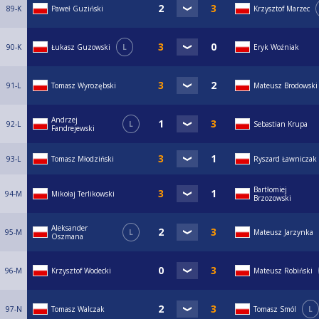
89-K
Paweł Guziński
Krzysztof Marzec
90-K
Łukasz Guzowski
L
Eryk Woźniak
91-L
Tomasz Wyrozębski
Mateusz Brodowski
Andrzej
92-L
L
Sebastian Krupa
Fandrejewski
93-L
Tomasz Młodziński
Ryszard Ławniczak
Bartłomiej
94-M
Mikołaj Terlikowski
Brzozowski
Aleksander
95-M
L
Mateusz Jarzynka
Oszmana
96-M
Krzysztof Wodecki
Mateusz Robiński
97-N
Tomasz Walczak
Tomasz Smól
L