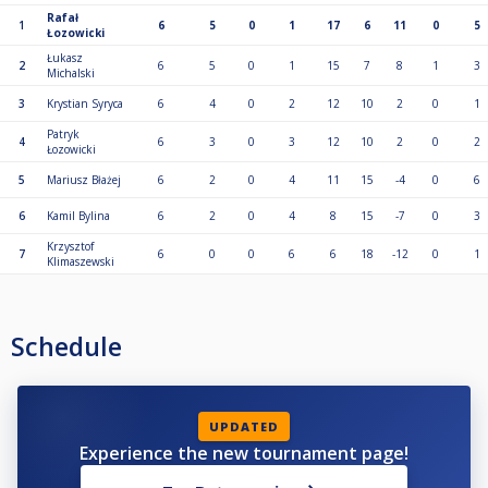
Rafał
1
6
5
0
1
17
6
11
0
5
Łozowicki
Łukasz
2
6
5
0
1
15
7
8
1
3
Michalski
3
Krystian Syryca
6
4
0
2
12
10
2
0
1
Patryk
4
6
3
0
3
12
10
2
0
2
Łozowicki
5
Mariusz Błażej
6
2
0
4
11
15
-4
0
6
6
Kamil Bylina
6
2
0
4
8
15
-7
0
3
Krzysztof
7
6
0
0
6
6
18
-12
0
1
Klimaszewski
Schedule
UPDATED
Experience the new tournament page!