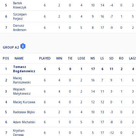
Bartek
5
6
2
0
4
10
14
-4
0
2
Krawczyk
Szczepan
6
6
2
0
4
9
16
-7
1
5
Forjasz
Dariusz
7
6
1
0
5
8
17
-9
0
2
Anderson
GROUP A2
POS
NAME
PLAYED
WIN
TIE
LOSE
WS
LS
SD
RO
LAG
Tomasz
1
6
5
0
1
17
6
11
2
4
Bogdanowicz
Maciej
2
6
4
0
2
16
7
9
1
5
Raniszewski
Wojciech
3
6
4
0
2
14
11
3
1
3
Matykiewicz
4
Maciej Kurzawa
6
4
0
2
12
12
0
1
3
5
Radosław Bójko
6
2
0
4
10
13
-3
0
2
6
Adam Michalski
6
1
0
5
9
17
-8
0
2
Krystian
7
6
1
0
5
5
17
-12
0
2
Denega