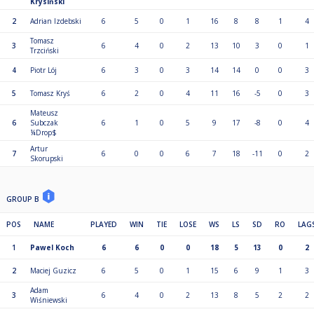
Krysiński
2
Adrian Izdebski
6
5
0
1
16
8
8
1
4
Tomasz
3
6
4
0
2
13
10
3
0
1
Trzciński
4
Piotr Lój
6
3
0
3
14
14
0
0
3
5
Tomasz Kryś
6
2
0
4
11
16
-5
0
3
Mateusz
6
Subczak
6
1
0
5
9
17
-8
0
4
¼Drop$
Artur
7
6
0
0
6
7
18
-11
0
2
Skorupski
GROUP B
POS
NAME
PLAYED
WIN
TIE
LOSE
WS
LS
SD
RO
LAG
1
Pawel Koch
6
6
0
0
18
5
13
0
2
2
Maciej Guzicz
6
5
0
1
15
6
9
1
3
Adam
3
6
4
0
2
13
8
5
2
2
Wiśniewski