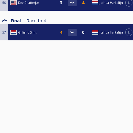
56
Dev Chatterjee
Joshua Harkelijn
L
Final
Race to
4
57
Gilliano Smit
Joshua Harkelijn
L