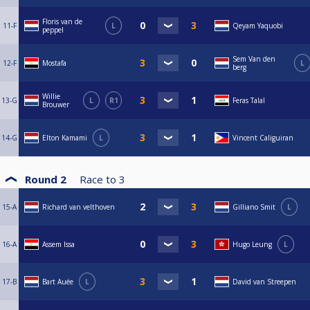
Floris van de
11-F
L
Qeyam Yaquobi
peppel
Sem Van den
12-F
Mostafa
L
berg
Willie
13-G
L
R1
Feras Talal
Brouwer
14-G
Elton Kamami
L
Vincent Caliguiran
Round 2
Race to
3
15-A
Richard van velthoven
Gilliano Smit
L
16-A
Assem Issa
Hugo Leung
L
17-B
Bart Auée
L
David van Streepen