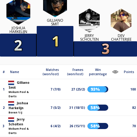
GILLIANO
SMIT
JOSHUA
HARKELIJN
JERRY
DEV
SCHOLTEN
CHATTERJEE
Matches
Frames
Win
#
Name
Points
(won/lost)
(won/lost)
percentage
Gilliano
Smit
93%
1
7 (7/0)
27 (25/2)
100
Mokum Pool &
Darts
Joshua
58%
2
7 (5/2)
31 (18/13)
82
Harkelijn
Boven 't IJ
Jerry
Scholten
58%
3
6 (4/2)
26 (15/11)
70
Mokum Pool &
Darts