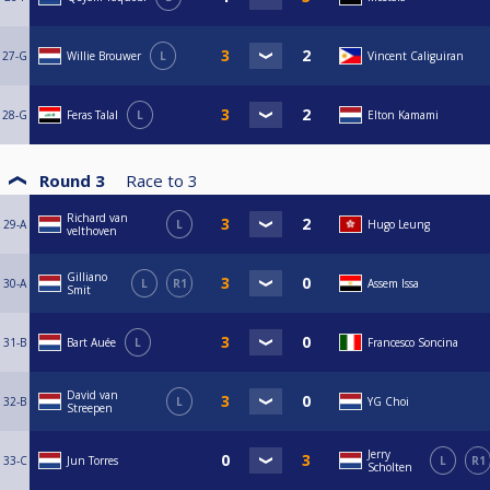
27-G
Willie Brouwer
L
Vincent Caliguiran
28-G
Feras Talal
L
Elton Kamami
Round 3
Race to
3
Richard van
29-A
L
Hugo Leung
velthoven
Gilliano
30-A
L
R1
Assem Issa
Smit
31-B
Bart Auée
L
Francesco Soncina
David van
32-B
L
YG Choi
Streepen
Jerry
33-C
Jun Torres
L
R1
Scholten