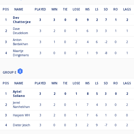
Top 32 van het eindtoernooi krijgt prijzengeld
POS
NAME
PLAYED
WIN
TIE
LOSE
WS
LS
SD
RO
LAGS
Dev
1
3
3
0
0
9
2
7
1
2
Chatterjee
Dave
2
3
2
0
1
6
3
3
1
1
Deudekom
Anton
3
3
1
0
2
4
6
-2
0
2
Bardakhan
Maartje
4
3
0
0
3
1
9
-8
0
1
Dingemans
GROUP E
POS
NAME
PLAYED
WIN
TIE
LOSE
WS
LS
SD
RO
LAGS
Aytel
1
3
2
0
1
8
5
3
0
2
Soliano
Jerrel
2
3
2
0
1
7
4
3
0
2
Nanhekhan
3
Hasjiem WH
3
2
0
1
7
6
1
0
0
4
Dieter Jesich
3
0
0
3
2
9
-7
0
2