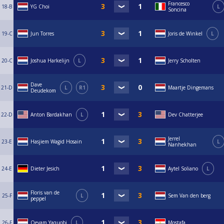
Francesco
18-B
YG Choi
L
Soncina
19-C
Jun Torres
Joris de Winkel
L
20-C
Joshua Harkelijn
L
Jerry Scholten
Dave
21-D
L
R1
Maartje Dingemans
Deudekom
22-D
Anton Bardakhan
L
Dev Chatterjee
Jerrel
23-E
Hasjiem Wagid Hosain
L
Nanhekhan
24-E
Dieter Jesich
Aytel Soliano
L
Floris van de
25-F
L
Sem Van den berg
peppel
26-F
Qeyam Yaquobi
L
Mostafa