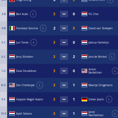
3-B
Bart Auée
L
YG Choi
4-B
Francesco Soncina
L
David van Streepen
5-C
Jun Torres
L
Joshua Harkelijn
6-C
Jerry Scholten
Joris de Winkel
L
Anton
7-D
Dave Deudekom
L
Bardakhan
8-D
Dev Chatterjee
L
Maartje Dingemans
9-E
Hasjiem Wagid Hosain
Dieter Jesich
L
Jerrel
10-E
Aytel Soliano
L
Nanhekhan