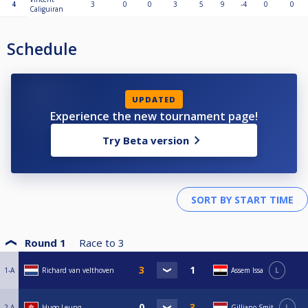
4
3
0
0
3
5
9
-4
0
0
Caliguiran
Schedule
UPDATED
Experience the new tournament page!
Try Beta version
Round 1
Race to
3
1-A
Richard van velthoven
Assem Issa
L
2-A
Hugo Leung
Gilliano Smit
L