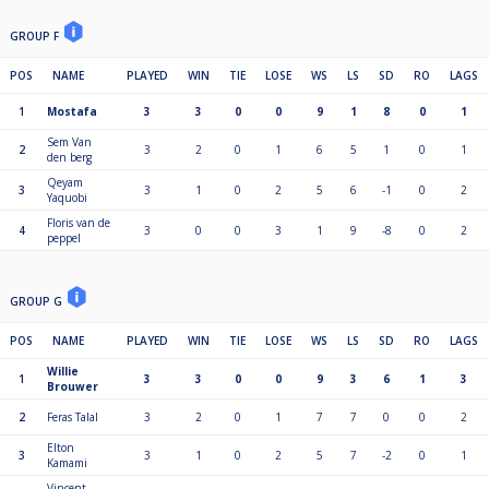
GROUP F
POS
NAME
PLAYED
WIN
TIE
LOSE
WS
LS
SD
RO
LAGS
1
Mostafa
3
3
0
0
9
1
8
0
1
Sem Van
2
3
2
0
1
6
5
1
0
1
den berg
Qeyam
3
3
1
0
2
5
6
-1
0
2
Yaquobi
Floris van de
4
3
0
0
3
1
9
-8
0
2
peppel
GROUP G
POS
NAME
PLAYED
WIN
TIE
LOSE
WS
LS
SD
RO
LAGS
Willie
1
3
3
0
0
9
3
6
1
3
Brouwer
2
Feras Talal
3
2
0
1
7
7
0
0
2
Elton
3
3
1
0
2
5
7
-2
0
1
Kamami
Vincent