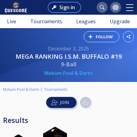
Sign in
Live
Tournaments
Leagues
Upgrade
FOLLOW
December 3, 2025
MEGA RANKING I.S.M. BUFFALO #19
9-Ball
Mokum Pool & Darts
Mokum Pool & Darts
Tournaments
Results