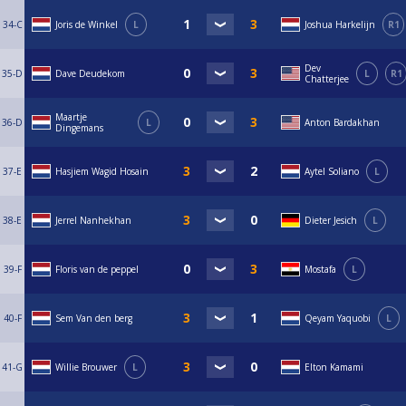
34-C
Joris de Winkel
L
Joshua Harkelijn
R1
Dev
35-D
Dave Deudekom
L
R1
Chatterjee
Maartje
36-D
L
Anton Bardakhan
Dingemans
37-E
Hasjiem Wagid Hosain
Aytel Soliano
L
38-E
Jerrel Nanhekhan
Dieter Jesich
L
39-F
Floris van de peppel
Mostafa
L
40-F
Sem Van den berg
Qeyam Yaquobi
L
41-G
Willie Brouwer
L
Elton Kamami