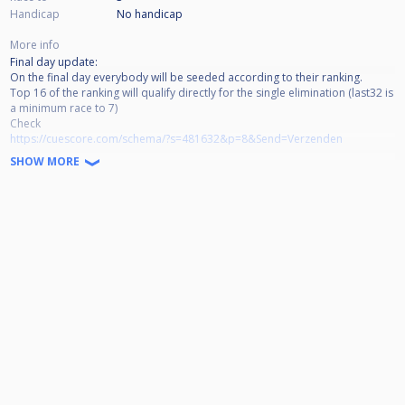
Handicap
No handicap
More info
Final day update:
On the final day everybody will be seeded according to their ranking.
Top 16 of the ranking will qualify directly for the single elimination (last32 is
a minimum race to 7)
Check
https://cuescore.com/schema/?s=481632&p=8&Send=Verzenden
for a preview
SHOW MORE
🏆 Mokum MEGA Ranking i.s.m. hoofdsponsor Buffalo
📅 Speelavonden
Elke maandag en woensdag vanaf 1 Okober
Start: 19:15 uur (loting en direct starten)
Binnenlopen tot 19:30, mits gemeld vóór 19:15 in de comments
Anders: uitsluiting van deelname
💰 Inschrijfgeld