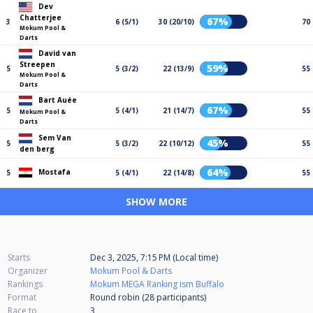
Dev
Chatterjee
67%
3
6 (5/1)
30 (20/10)
70
Mokum Pool &
Darts
David van
Streepen
59%
5
5 (3/2)
22 (13/9)
55
Mokum Pool &
Darts
Bart Auée
67%
5
5 (4/1)
21 (14/7)
55
Mokum Pool &
Darts
Sem Van
45%
5
5 (3/2)
22 (10/12)
55
den berg
64%
Mostafa
5
5 (4/1)
22 (14/8)
55
SHOW MORE
Starts
Dec 3, 2025, 7:15 PM (Local time)
Organizer
Mokum Pool & Darts
Rankings
Mokum MEGA Ranking ism Buffalo
Format
Round robin (28
participants
)
Race to
3