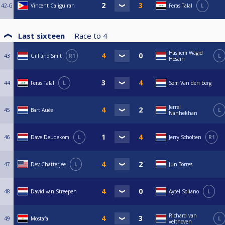
42-G
Vincent Caliguiran
Feras Talal
L
Last sixteen
Race to
4
Hasjiem Wagid
43
Gilliano Smit
R1
L
Hosain
44
Feras Talal
L
Sem Van den berg
Jerrel
45
Bart Auée
L
Nanhekhan
46
Dave Deudekom
L
Jerry Scholten
R1
47
Dev Chatterjee
L
Jun Torres
48
David van Streepen
Aytel Soliano
L
Richard van
49
Mostafa
L
velthoven