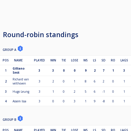
€12,50 per toernooi
– €2,50 daarvan gaat naar het eindtoernooi-prijzengeld
- Inschrijving gaat per toernooi 2 weken van te voren open
🎯 Spelregels / Format
9-ball, winnaar breakt
Round-robin standings
9 op de spot
GROUP A
Max. 32–40 spelers per toernooi
– Aantal afhankelijk van eventuele teamcompetitie
POS
NAME
PLAYED
WIN
TIE
LOSE
WS
LS
SD
RO
LAGS
🧮 Ranking & Puntentelling
Gilliano
1
3
3
0
0
9
2
7
1
3
Smit
1e 100
Richard van
2e 82
2
3
2
0
1
8
6
2
0
1
velthoven
3e 70
5e 55
3
Hugo Leung
3
1
0
2
5
6
-1
0
1
9e 40
17e 30
4
Assem Issa
3
0
0
3
1
9
-8
0
1
25e 22
33e 15
💸vanaf 28 deelnemers: eerste 8 plekken krijgen prijzengeld
GROUP B
1ste 30%
2de 20%
POS
NAME
PLAYED
WIN
TIE
LOSE
WS
LS
SD
RO
LAGS