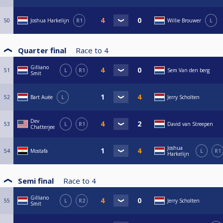
50
Joshua Harkelijn
R1
Willie Brouwer
L
Quarter final
Race to
4
Gilliano
51
L
R1
Sem Van den berg
Smit
52
Bart Auée
L
Jerry Scholten
Dev
53
L
R1
David van Streepen
Chatterjee
Joshua
54
Mostafa
L
R1
Harkelijn
Semi final
Race to
4
Gilliano
55
L
R2
Jerry Scholten
Smit