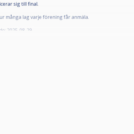
erar sig till final.
ur många lag varje förening får anmäla.
de: 2025-08-29.
ole@biljardforbundet.se Skriv även upp vilka spelare som ska
 från annan förening är aktuell.
å det krävs att kvalet spelas med två grupper på någon av 
aktuella årssnitt.
nan förening kan ”lånas in” under förutsättning att spelare
en även är medlem i den förening som lånar in spelaren. En
 representera annan förening i finalspelet.
av den interna rankingen i lagen. Har spelaren inte officiel
espektive lag rankas 1 till 4. Lagens ettor möter varandra, t