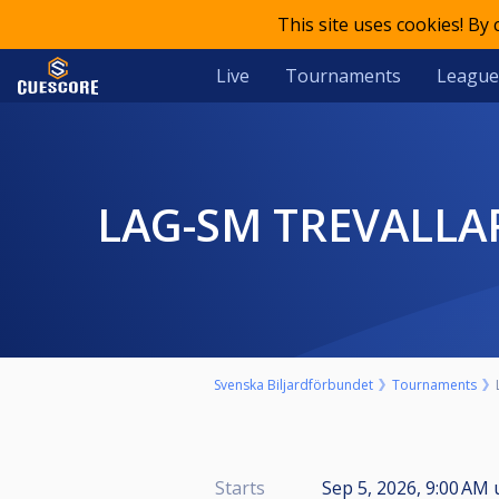
This site uses cookies! By
Live
Tournaments
League
LAG-SM TREVALL
Svenska Biljardförbundet
Tournaments
Starts
Sep 5, 2026, 9:00 AM