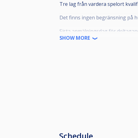
Tre lag från vardera spelort kvalific
Det finns ingen begränsning på h
Sista anmälningsdag för deltagan
SHOW MORE
Anmälan mailas direkt till caramb
årssnitt och om ett lån av spelare
Startavgift: 500 kr per lag.
Om antalet anmälda lag är stort s
på basis av lagets genomsnittliga 
Spelare som är licensierad för an
Lag-SM. Dessutom krävs att spelar
förening under kvalspelet får inte
Spelordning i en lagmatch bestäms 
syftning av spelaren. Spelarna i r
Schedule