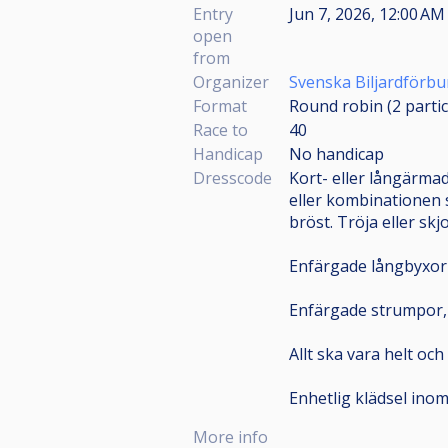
Entry
Jun 7, 2026, 12:00 AM
open
from
Organizer
Svenska Biljardförb
Format
Round robin (2
parti
Race to
40
Handicap
No handicap
Dresscode
Kort- eller långärmad
eller kombinationen s
bröst. Tröja eller sk
Enfärgade långbyxor (K
Enfärgade strumpor, e
Allt ska vara helt och
Enhetlig klädsel inom
More info