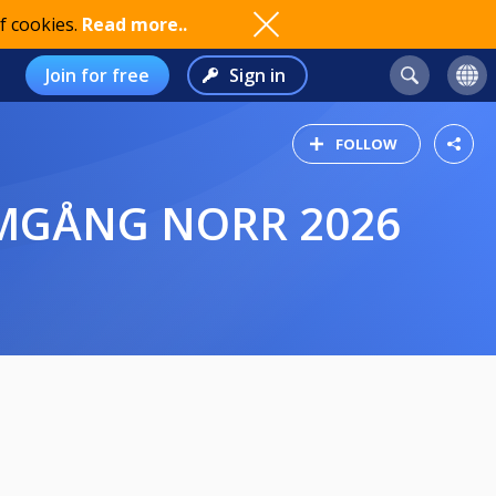
f cookies.
Read more..
Join for free
Sign in
FOLLOW
OMGÅNG NORR 2026