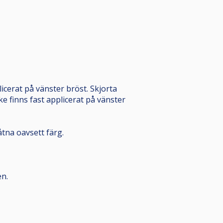
icerat på vänster bröst. Skjorta
ke finns fast applicerat på vänster
åtna oavsett färg.
en.