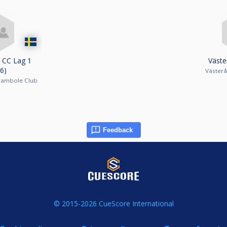
 CC Lag 1
Väste
6)
Västerå
rambole Club
Feedback
© 2015-2026 CueScore International