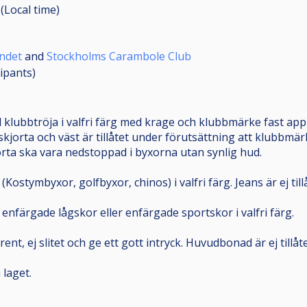
 (Local time)
undet
and
Stockholms Carambole Club
cipants
)
 klubbtröja i valfri färg med krage och klubbmärke fast appl
kjorta och väst är tillåtet under förutsättning att klubbmär
jorta ska vara nedstoppad i byxorna utan synlig hud.
ostymbyxor, golfbyxor, chinos) i valfri färg. Jeans är ej till
nfärgade lågskor eller enfärgade sportskor i valfri färg.
 rent, ej slitet och ge ett gott intryck. Huvudbonad är ej tillåt
 laget.