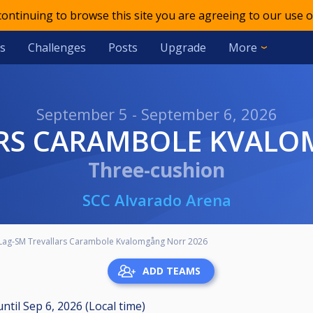
 continuing to browse this site you are agreeing to our use o
s
Challenges
Posts
Upgrade
More
September 5 - September 6, 2026
ARS CARAMBOLE KVAL
Three-cushion
SCC Alvarado Arena
Lag-SM Trevallars Carambole Kvalomgång Norr 2026
ADD TEAMS
until
Sep 6, 2026 (Local time)