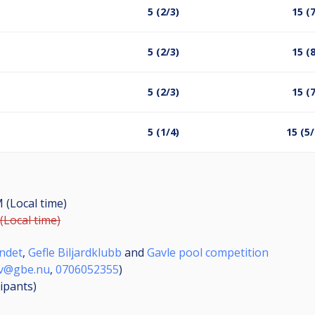
5 (2/3)
15 (
5 (2/3)
15 (
5 (2/3)
15 (
5 (1/4)
15 (5/
M (Local time)
(Local time)
undet
,
Gefle Biljardklubb
and
Gavle pool competition
v@gbe.nu
,
0706052355
)
cipants
)