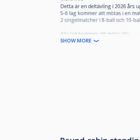
Detta är en deltävling i 2026 års 
5-6 lag kommer att mötas i en mat
2 singelmatcher i 8-ball och 10-bal
Alla lag kommer att möta alla.
SHOW MORE
Lag som hamnar 1a, 2a eller 3a i 
Senast 7 dagar innan speldatumet 
pool@biljardforbundet.se
Startkostnad per lag är 1200:-/lag 
Mer information finns på www.bil