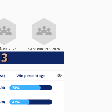
 BK 2026
SANDVIKEN 1 2026
st)
Win percentage
/4)
73%
7/8)
47%