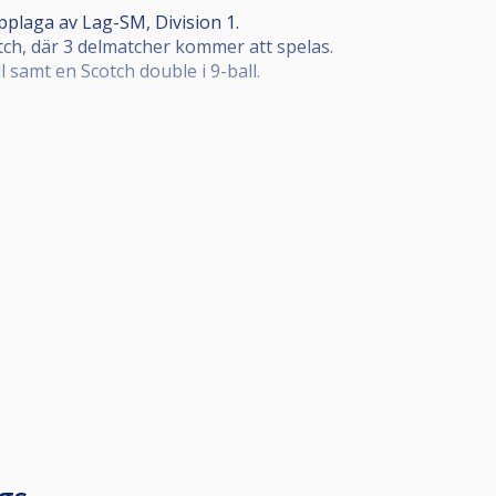
upplaga av Lag-SM, Division 1.
ch, där 3 delmatcher kommer att spelas.
l samt en Scotch double i 9-ball.
varje av de 8 grupperna, kommer avancera till omgång 2, som
måste spikad laguppställning vara anmäld till Poolkommitté
som betalas till arrangör av delfinalen.
jardforbundet.se/pool