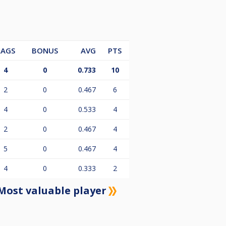
LAGS
BONUS
AVG
PTS
4
0
0.733
10
2
0
0.467
6
4
0
0.533
4
2
0
0.467
4
5
0
0.467
4
4
0
0.333
2
Most valuable player