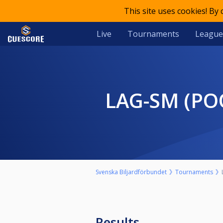
This site uses cookies! By
Live
Tournaments
League
LAG-SM (POO
Svenska Biljardförbundet
Tournaments
Results