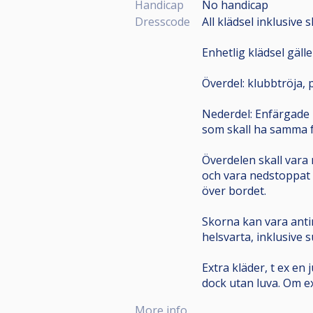
Handicap
No handicap
Dresscode
All klädsel inklusive 
Enhetlig klädsel gäll
Överdel: klubbtröja, 
Nederdel: Enfärgade l
som skall ha samma fä
Överdelen skall vara 
och vara nedstoppat i
över bordet.
Skorna kan vara antin
helsvarta, inklusive s
Extra kläder, t ex en
dock utan luva. Om e
More info