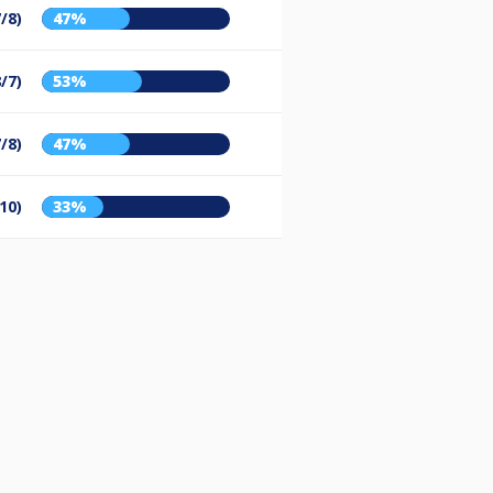
7/8)
47%
8/7)
53%
7/8)
47%
10)
33%