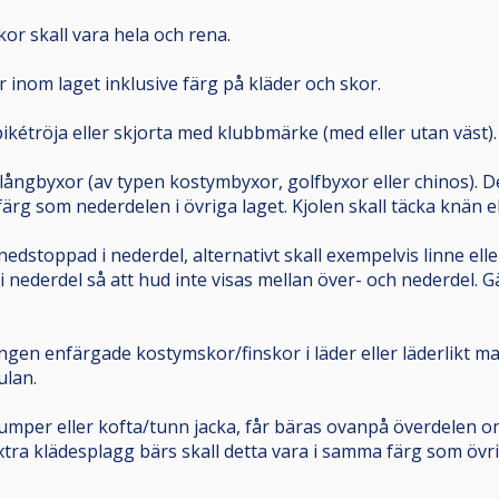
skor skall vara hela och rena.
er inom laget inklusive färg på kläder och skor.
pikétröja eller skjorta med klubbmärke (med eller utan väst).
ångbyxor (av typen kostymbyxor, golfbyxor eller chinos). Det 
rg som nederdelen i övriga laget. Kjolen skall täcka knän el
nedstoppad i nederdel, alternativt skall exempelvis linne el
 nederdel så att hud inte visas mellan över- och nederdel. G
gen enfärgade kostymskor/finskor i läder eller läderlikt mat
ulan.
 jumper eller kofta/tunn jacka, får bäras ovanpå överdelen om
xtra klädesplagg bärs skall detta vara i samma färg som öv