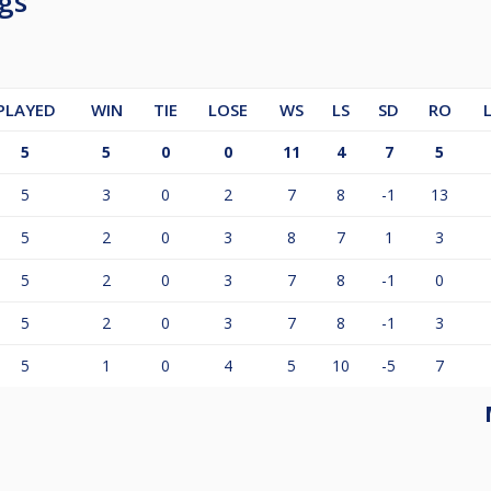
gs
PLAYED
WIN
TIE
LOSE
WS
LS
SD
RO
5
5
0
0
11
4
7
5
5
3
0
2
7
8
-1
13
5
2
0
3
8
7
1
3
5
2
0
3
7
8
-1
0
5
2
0
3
7
8
-1
3
5
1
0
4
5
10
-5
7