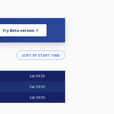
Try Beta version
Sat
09:59
Sat
09:59
Sat
09:59