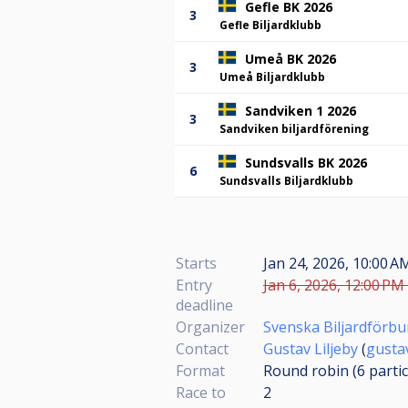
Gefle BK 2026
3
Gefle Biljardklubb
Umeå BK 2026
3
Umeå Biljardklubb
Sandviken 1 2026
3
Sandviken biljardförening
Sundsvalls BK 2026
6
Sundsvalls Biljardklubb
Starts
Jan 24, 2026, 10:00 A
Entry
Jan 6, 2026, 12:00 PM 
deadline
Organizer
Svenska Biljardförb
Contact
Gustav Liljeby
(
gusta
Format
Round robin (6
parti
Race to
2