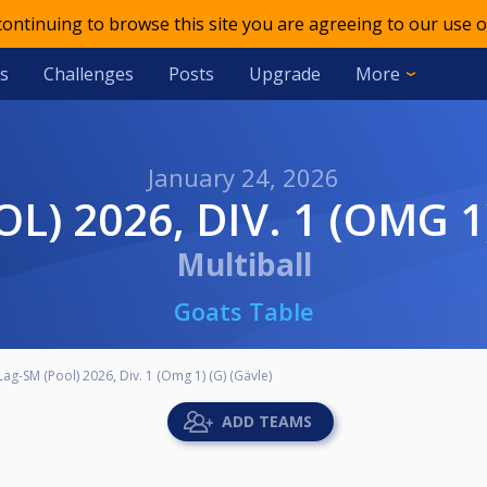
 continuing to browse this site you are agreeing to our use o
s
Challenges
Posts
Upgrade
More
January 24, 2026
L) 2026, DIV. 1 (OMG 1
Multiball
Goats Table
Lag-SM (Pool) 2026, Div. 1 (Omg 1) (G) (Gävle)
ADD TEAMS