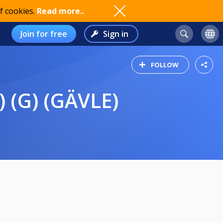
f cookies.
Read more..
Join for free
Sign in
FOLLOW
) (G) (GÄVLE)