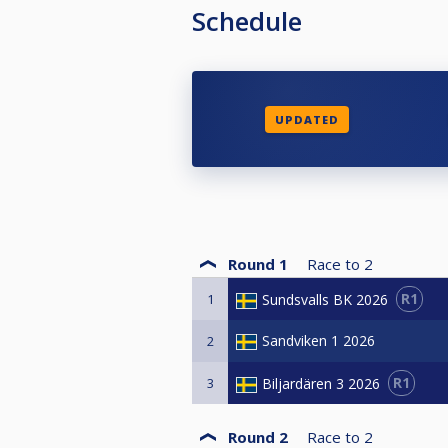
Schedule
UPDATED
Round 1
Race to
2
R1
Sundsvalls BK 2026
1
Sandviken 1 2026
2
R1
Biljardären 3 2026
3
Round 2
Race to
2