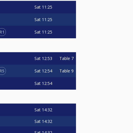
Sat
11:25
Sat
11:25
R1
Sat
11:25
Sat
12:53
Table 7
R5
Sat
12:54
Table 9
Sat
12:54
Sat
14:32
Sat
14:32
Sat
14:32