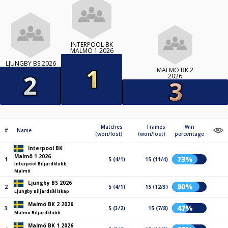
INTERPOOL BK
MALMÖ 1 2026
LJUNGBY BS 2026
MALMÖ BK 2
2026
Matches
Frames
Win
#
Name
(won/lost)
(won/lost)
percentage
Interpool BK
Malmö 1 2026
73%
1
5 (4/1)
15 (11/4)
Interpool Biljardklubb
Malmö
Ljungby BS 2026
80%
2
5 (4/1)
15 (12/3)
Ljungby Biljardsällskap
Malmö BK 2 2026
47%
3
5 (3/2)
15 (7/8)
Malmö Biljardklubb
Malmö BK 1 2026