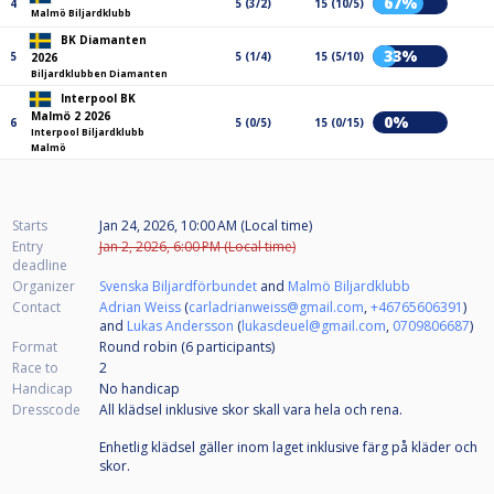
67%
4
5 (3/2)
15 (10/5)
Malmö Biljardklubb
BK Diamanten
33%
5
5 (1/4)
15 (5/10)
2026
Biljardklubben Diamanten
Interpool BK
Malmö 2 2026
0%
6
5 (0/5)
15 (0/15)
Interpool Biljardklubb
Malmö
Starts
Jan 24, 2026, 10:00 AM (Local time)
Entry
Jan 2, 2026, 6:00 PM (Local time)
deadline
Organizer
Svenska Biljardförbundet
and
Malmö Biljardklubb
Contact
Adrian Weiss
(
carladrianweiss@gmail.com
,
+46765606391
)
and
Lukas Andersson
(
lukasdeuel@gmail.com
,
0709806687
)
Format
Round robin (6
participants
)
Race to
2
Handicap
No handicap
Dresscode
All klädsel inklusive skor skall vara hela och rena.
Enhetlig klädsel gäller inom laget inklusive färg på kläder och
skor.