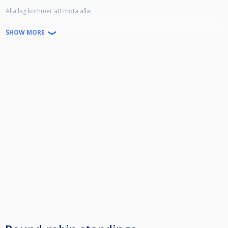
Alla lag kommer att möta alla.
Lag som hamnar 1a, 2a eller 3a i varje av de 8 grupperna, kommer
SHOW MORE
avancera till omgång 2, som spelas i maj.
Senast 7 dagar innan speldatumet måste spikad laguppställning vara
anmäld till Poolkommittén, på mail: pool@biljardforbundet.se
Startkostnad per lag är 1200:-/lag som betalas till arrangör av delfinalen.
Mer information finns på www.biljardforbundet.se/pool