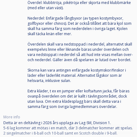
Överdel: klubbtröja, pikétröja eller skjorta med klubbmärke
(med eller utan väst).
Nederdel: Enfärgade långbyxor (av typen kostymbyxor,
golfbyxor eller chinos). Det är också tillåtet att bära kjol som
skall ha samma färg som nederdelen i övriga laget. Kjolen
skall täcka knän eller mer.
Överdelen skall vara nedstoppad i nederdel, alternativt skall
exempelvis linne eller liknande bäras under överdelen och
vara nedstoppat i nederdel så att hud inte visas mellan över-
och nederdel. Gäller även då spelaren är lutad över bordet.
Skorna kan vara antingen enfärgade kostymskor/finskor i
läder eller läderlikt material. Alternativt lågskor som är
helsvarta, inklusive sulan.
Extra kläder, t ex en jumper eller kofta/tunn jacka, får bäras
ovanpå överdelen om det är kallt i tävlingsområdet, dock
utan luva. Om extra klädesplagg bärs skall detta vara i
samma färg som övriga lagmedlemmars överdelar.
More info
Detta är en deltävling i 2026 års upplaga av Lag-SM, Division 1.
5-6 lag kommer att mötas i en match, där 3 delmatcher kommer att spelas.
2 singelmatcher i 8-ball och 10-ball samt en Scotch double i 9-ball.