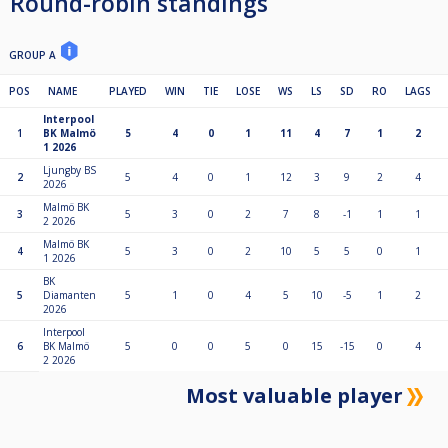
Round-robin standings
GROUP A
POS
NAME
PLAYED
WIN
TIE
LOSE
WS
LS
SD
RO
LAGS
Interpool
1
BK Malmö
5
4
0
1
11
4
7
1
2
1 2026
Ljungby BS
2
5
4
0
1
12
3
9
2
4
2026
Malmö BK
3
5
3
0
2
7
8
-1
1
1
2 2026
Malmö BK
4
5
3
0
2
10
5
5
0
1
1 2026
BK
5
Diamanten
5
1
0
4
5
10
-5
1
2
2026
Interpool
6
BK Malmö
5
0
0
5
0
15
-15
0
4
2 2026
Most valuable player