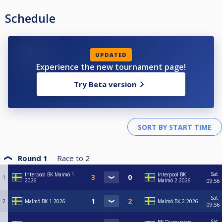
Schedule
UPDATED
Experience the new tournament page!
Try Beta version
Round 1
Race to
2
Sat
Interpool BK Malmö 1
Interpool BK
1
2026
Malmö 2 2026
09:56
Sat
2
Malmö BK 1 2026
Malmö BK 2 2026
09:56
Sat