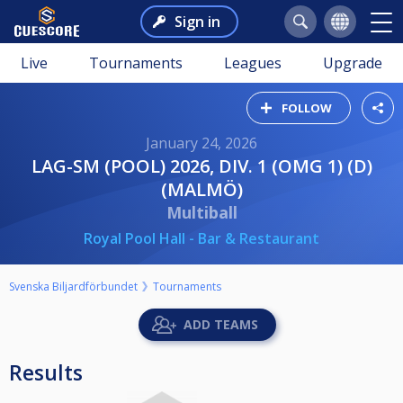
Sign in
Live
Tournaments
Leagues
Upgrade
FOLLOW
January 24, 2026
LAG-SM (POOL) 2026, DIV. 1 (OMG 1) (D)
(MALMÖ)
Multiball
Royal Pool Hall - Bar & Restaurant
Svenska Biljardförbundet
Tournaments
ADD TEAMS
Results