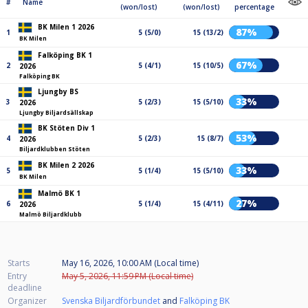
#
Name
(won/lost)
(won/lost)
percentage
BK Milen 1 2026
87%
1
5 (5/0)
15 (13/2)
BK Milen
Falköping BK 1
67%
2
5 (4/1)
15 (10/5)
2026
Falköping BK
Ljungby BS
33%
3
5 (2/3)
15 (5/10)
2026
Ljungby Biljardsällskap
BK Stöten Div 1
53%
4
5 (2/3)
15 (8/7)
2026
Biljardklubben Stöten
BK Milen 2 2026
33%
5
5 (1/4)
15 (5/10)
BK Milen
Malmö BK 1
27%
6
5 (1/4)
15 (4/11)
2026
Malmö Biljardklubb
Starts
May 16, 2026, 10:00 AM (Local time)
Entry
May 5, 2026, 11:59 PM (Local time)
deadline
Organizer
Svenska Biljardförbundet
and
Falköping BK