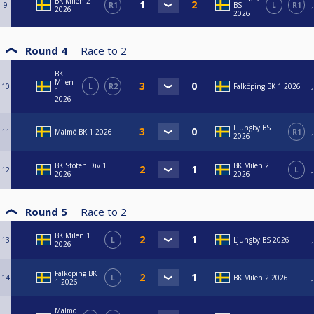
BK Milen 2
9
R1
BS
L
R1
2026
2026
Round 4
Race to
2
BK
Milen
10
L
R2
Falköping BK 1 2026
1
2026
Ljungby BS
11
Malmö BK 1 2026
R1
2026
BK Stöten Div 1
BK Milen 2
12
L
2026
2026
Round 5
Race to
2
BK Milen 1
13
L
Ljungby BS 2026
2026
Falköping BK
14
L
BK Milen 2 2026
1 2026
Malmö