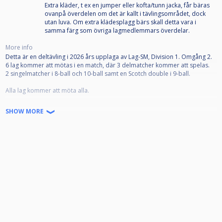
Extra kläder, t ex en jumper eller kofta/tunn jacka, får bäras
ovanpå överdelen om det är kallt i tävlingsområdet, dock
utan luva. Om extra klädesplagg bärs skall detta vara i
samma färg som övriga lagmedlemmars överdelar.
More info
Detta är en deltävling i 2026 års upplaga av Lag-SM, Division 1. Omgång 2.
6 lag kommer att mötas i en match, där 3 delmatcher kommer att spelas.
2 singelmatcher i 8-ball och 10-ball samt en Scotch double i 9-ball.
Alla lag kommer att möta alla.
Lag som hamnar 1a och 2a i varje av de 4 grupperna, kommer avancera till
SHOW MORE
finalen i Division 1, som spelas i september.
Senast 7 dagar innan speldatumet måste spikad laguppställning vara
anmäld till Poolkommittén, på mail: pool@biljardforbundet.se
Startkostnad per lag är 1200:-/lag som betalas till arrangör av delfinalen.
Mer information finns på www.biljardforbundet.se/pool