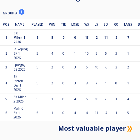
GROUP A
POS
NAME
PLAYED
WIN
TIE
LOSE
WS
LS
SD
RO
LAGS
BK
1
Milen 1
5
5
0
0
13
2
11
2
7
2026
Falköping
2
BK 1
5
4
0
1
10
5
5
3
1
2026
Ljungby
3
5
2
0
3
5
10
-5
2
2
BS 2026
BK
Stöten
4
5
2
0
3
8
7
1
0
1
Div 1
2026
BK Milen
5
5
1
0
4
5
10
-5
1
4
2 2026
Malmö
6
BK 1
5
1
0
4
4
11
-7
1
5
2026
Most valuable player