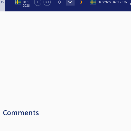
15
BK 1
L
R1
BK Stöten Div 1 2026
2026
Comments