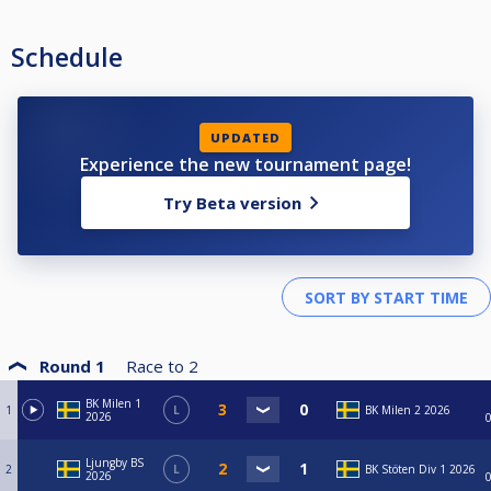
Schedule
UPDATED
Experience the new tournament page!
Try Beta version
Round 1
Race to
2
BK Milen 1
1
L
BK Milen 2 2026
2026
Ljungby BS
2
L
BK Stöten Div 1 2026
2026