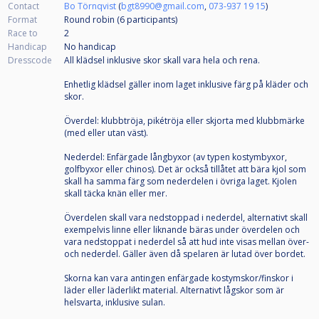
Contact
Bo Törnqvist
(
bgt8990@gmail.com
,
073-937 19 15
)
Format
Round robin (6
participants
)
Race to
2
Handicap
No handicap
Dresscode
All klädsel inklusive skor skall vara hela och rena.
Enhetlig klädsel gäller inom laget inklusive färg på kläder och
skor.
Överdel: klubbtröja, pikétröja eller skjorta med klubbmärke
(med eller utan väst).
Nederdel: Enfärgade långbyxor (av typen kostymbyxor,
golfbyxor eller chinos). Det är också tillåtet att bära kjol som
skall ha samma färg som nederdelen i övriga laget. Kjolen
skall täcka knän eller mer.
Överdelen skall vara nedstoppad i nederdel, alternativt skall
exempelvis linne eller liknande bäras under överdelen och
vara nedstoppat i nederdel så att hud inte visas mellan över-
och nederdel. Gäller även då spelaren är lutad över bordet.
Skorna kan vara antingen enfärgade kostymskor/finskor i
läder eller läderlikt material. Alternativt lågskor som är
helsvarta, inklusive sulan.