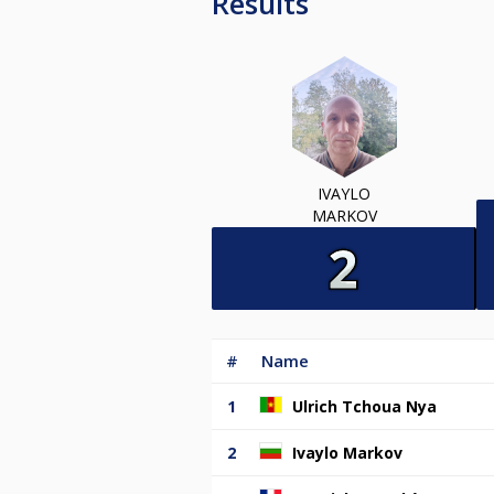
Results
IVAYLO
MARKOV
#
Name
1
Ulrich Tchoua Nya
2
Ivaylo Markov