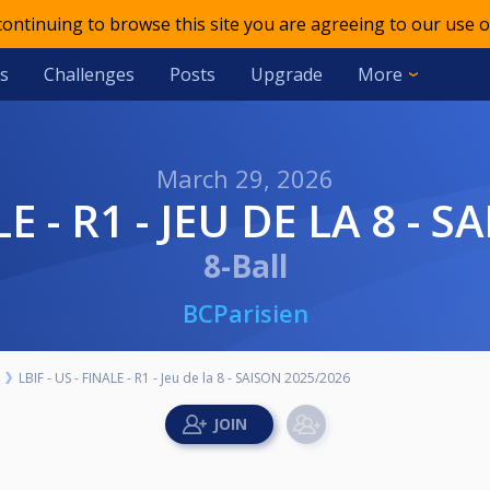
 continuing to browse this site you are agreeing to our use o
s
Challenges
Posts
Upgrade
More
March 29, 2026
ALE - R1 - JEU DE LA 8 -
8-Ball
BCParisien
LBIF - US - FINALE - R1 - Jeu de la 8 - SAISON 2025/2026