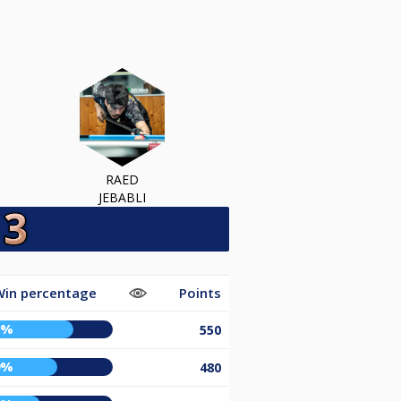
RAED
JEBABLI
Win percentage
Points
1%
550
9%
480