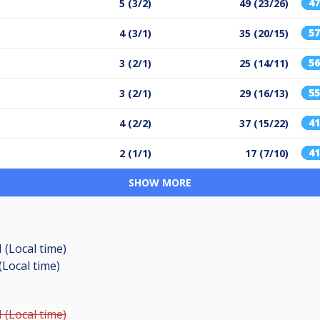
4
5 (3/2)
49 (23/26)
5
4 (3/1)
35 (20/15)
5
3 (2/1)
25 (14/11)
5
3 (2/1)
29 (16/13)
4
4 (2/2)
37 (15/22)
4
2 (1/1)
17 (7/10)
SHOW MORE
 (Local time)
(Local time)
 (Local time)