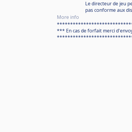
Le directeur de jeu p
pas conforme aux dis
More info
****************************
*** En cas de forfait merci d'envo
****************************