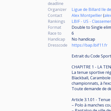
deadline
Organizer
Ligue de Billard Ile d
Contact
Alex Montpellier
(
ale
Rankings
LBIF - US - Classeme
Format
Double to Single eli
Race to
6
Handicap
No handicap
Dresscode
https://bap.lbif11.fr
Extrait du Code Sport
CHAPITRE 1 - LA TE
La tenue sportive ré
Blackball, Carambole 
championnats, à l’exc
Toute demande de dér
Article 3.1.01 - Tenu
– Polo à manches cour
– Pantalon de ville de