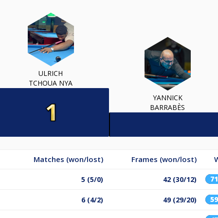
ULRICH
TCHOUA NYA
YANNICK
BARRABÈS
Matches (won/lost)
Frames (won/lost)
7
5 (5/0)
42 (30/12)
5
6 (4/2)
49 (29/20)