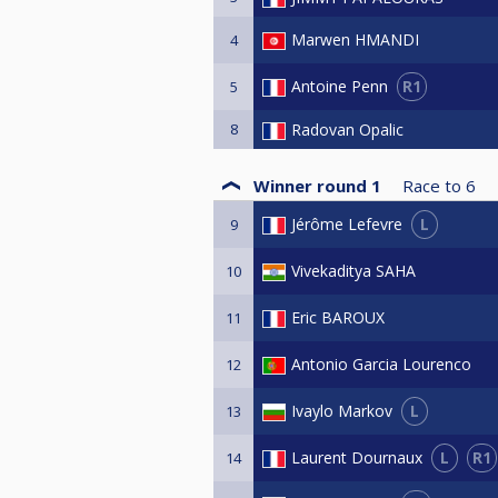
Marwen HMANDI
4
R1
Antoine Penn
5
8
Radovan Opalic
Winner round 1
Race to
6
L
Jérôme Lefevre
9
Vivekaditya SAHA
10
Eric BAROUX
11
Antonio Garcia Lourenco
12
L
Ivaylo Markov
13
L
R1
Laurent Dournaux
14