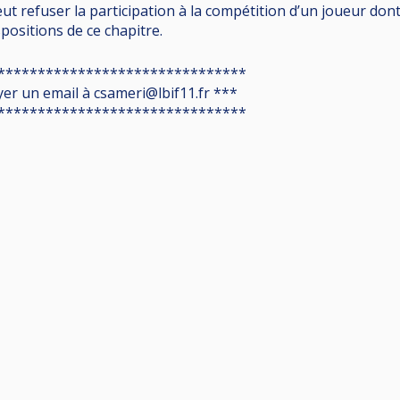
eut refuser la participation à la compétition d’un joueur dont
positions de ce chapitre.
*******************************
yer un email à csameri@lbif11.fr ***
*******************************