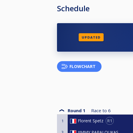
Schedule
UPDATED
FLOWCHART
Round 1
Race to
6
R1
Florent Spetz
1
3
JIMMY PAPALOUKAS