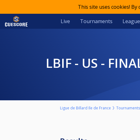
This site uses cookies! By
Live
Tournaments
League
LBIF - US - FIN
Ligue de Billard Ile de France
Tournaments