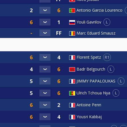
Antonio Garcia Lourenco
L
Youli Gavrilov
Marc Eduard Smausz
R1
Florent Spetz
L
Badr Belgourch
L
JIMMY PAPALOUKAS
L
Ulrich Tchoua Nya
Antoine Penn
Yousri Kabbaj