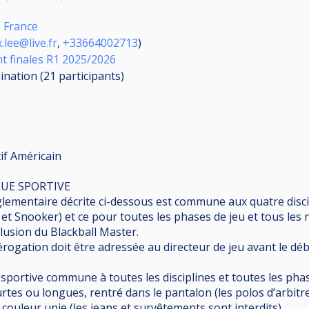
e France
x.lee@live.fr
,
+33664002713
)
nt finales R1 2025/2026
mination (21
participants
)
if Américain
NUE SPORTIVE
glementaire décrite ci-dessous est commune aux quatre disci
et Snooker) et ce pour toutes les phases de jeu et tous les 
lusion du Blackball Master.
ogation doit être adressée au directeur de jeu avant le déb
e sportive commune à toutes les disciplines et toutes les pha
tes ou longues, rentré dans le pantalon (les polos d’arbitre
 couleur unie (les jeans et survêtements sont interdits).