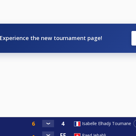
Experience the new tournament page!
Isabelle Elhadji Toumane
Raed Jebabli