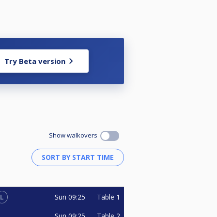
Try Beta version
Show walkovers
L
Sun
09:25
Table 1
Sun
09:25
Table 2