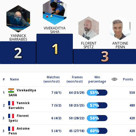
VIVEKADITYA
SAHA
YANNICK
BARRABÈS
FLORENT
ANTOINE
SPETZ
PENN
Matches
Frames
Win
#
Name
Points
(won/lost)
(won/lost)
percentage
Vivekaditya
55%
1
7 (6/1)
64 (35/29)
550
SAHA
Yannick
57%
2
7 (5/2)
58 (33/25)
480
Barrabès
Florent
56%
3
6 (4/2)
50 (28/22)
420
Spetz
Antoine
60%
3
5 (4/1)
45 (27/18)
420
Penn