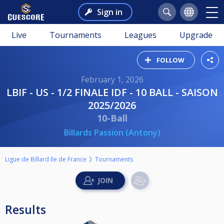
Sign in
Live
Tournaments
Leagues
Upgrade
FOLLOW
February 1, 2026
LBIF - US - 1/2 FINALE IDF - 10 BALL - SAISON
2025/2026
10-Ball
Billards Passion (Antony)
Ligue de Billard Ile de France
Tournaments
Results