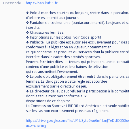
Dresscode
https://bap.lbif11.fr
❖ Polo à manches courtes ou longues, rentré dans le pantalon.
d’arbitre est interdit aux joueurs.
❖ Pantalon de couleur unie (pantacourt interdit). Les jeans et 
interdits.
❖ Chaussures fermées.
❖ Inscriptions sur les polos : voir Code sportif
❖ Publicité : La publicité est autorisée exclusivement pour des
conformes à la législation en vigueur, notamment en
ce qui concerne les produits ou services dont la publicité est 
interdite dans le cadre des activités sportives.
Peuvent être interdites les tenues qui présentent une incompatib
contenu d’une publicité et les chaînes de télévision
qui retransmettent l'événement.
❖ Le polo doit obligatoirement être rentré dans le pantalon, sa
femmes. La dérogation à cette règle est accordée
exclusivement par le directeur de jeu.
❖ Le directeur de jeu peut refuser la participation à la compéti
dont la tenue n’est pas conforme aux
dispositions de ce chapitre.
La Commission Sportive LBIF Billard Américain est seule habilit
sur les cas non expressément prévus au règlement
https://drive.google.com/file/d/1U3yta6wn6m1LmJTeDdCQ58
usp=sharing