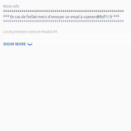
More info
***********************************************************
*** En cas de forfait merci d'envoyer un email à csameri@lbif11.fr ***
***********************************************************
Les 8 premiers sont en finales R1
Les 24 suivants sont en finales R2
SHOW MORE