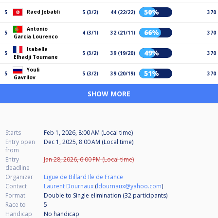
50%
Raed Jebabli
5
5 (3/2)
44 (22/22)
370
Antonio
66%
5
4 (3/1)
32 (21/11)
370
Garcia Lourenco
Isabelle
49%
5
5 (3/2)
39 (19/20)
370
Elhadji Toumane
Youli
51%
5
5 (3/2)
39 (20/19)
370
Gavrilov
SHOW MORE
Starts
Feb 1, 2026, 8:00 AM (Local time)
Entry open
Dec 1, 2025, 8:00 AM (Local time)
from
Entry
Jan 28, 2026, 6:00 PM (Local time)
deadline
Organizer
Ligue de Billard Ile de France
Contact
Laurent Dournaux
(
ldournaux@yahoo.com
)
Format
Double to Single elimination (32
participants
)
Race to
5
Handicap
No handicap