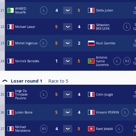
AHMED
21
L
Stella Julien
bouarfa
1
Sébastien
22
Michael Lascar
L
BREGERE
1
23
Michel Ingenuo
L
Youli Gavrilov
1
Antonio
24
Yannick Barrabès
Garcia
L
R2
1
Lourenco
Loser round 1
Race to
5
Jorge Da
25
Trindade
L
Colin Jougla
1
Paulino
26
Julien Boirie
Vincent PERRIN
L
1
Michael
27
R1
Raed Jebabli
L
Merabtene
1