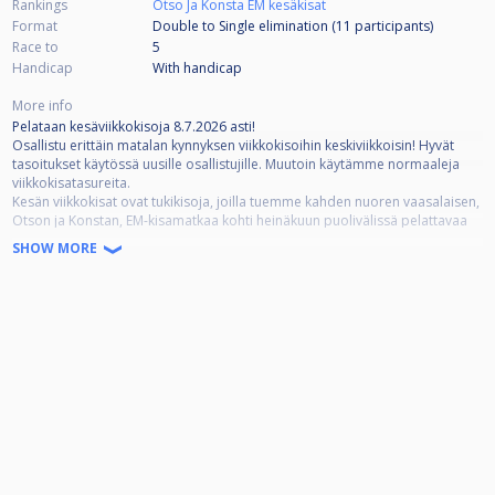
Rankings
Otso Ja Konsta EM kesäkisat
Format
Double to Single elimination (11
participants
)
Race to
5
Handicap
With handicap
More info
Pelataan kesäviikkokisoja 8.7.2026 asti!
Osallistu erittäin matalan kynnyksen viikkokisoihin keskiviikkoisin! Hyvät
tasoitukset käytössä uusille osallistujille. Muutoin käytämme normaaleja
viikkokisatasureita.
Kesän viikkokisat ovat tukikisoja, joilla tuemme kahden nuoren vaasalaisen,
Otson ja Konstan, EM-kisamatkaa kohti heinäkuun puolivälissä pelattavaa
turnausta Sloveniassa.
SHOW MORE
Ole mukana hyvän asian puolesta!
Osallistumismaksu 10€.
Mikäli et pääse paikan päälle pelaamaan, mutta haluat erikseen tukea
heidän matkaa, niin tässä siihen mahdollisuus keräyksellä.
Konstan keräystili: FI18 1659 2928 0010 39 / Konsta Kiviniemi
(rahankeräyslupa RA/2026/672) tai MobilePay-lipas;
https://qr.mobilepay.fi/box/e8f5e5c5-df55-4f25-8c61-982a52e9e779/pay-in
Otson keräystili: FI10 1193 3500 1099 38 / Otso Kivelä (RA/2026/731)