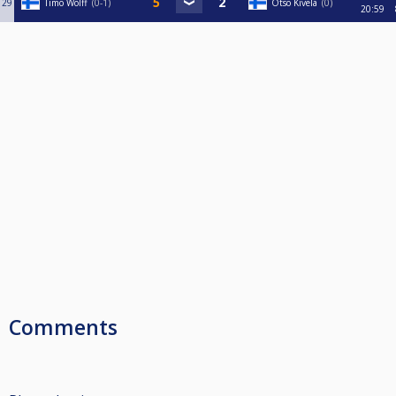
29
Timo Wolff
0-1
Otso Kivelä
0
20:59
Comments