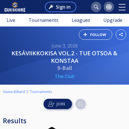
Sign in
Live
Tournaments
Leagues
Upgrade
FOLLOW
June 3, 2026
KESÄVIIKKOKISA VOL.2 - TUE OTSOA &
KONSTAA
9-Ball
The Club
Vaasa Billiard
Tournaments
Results