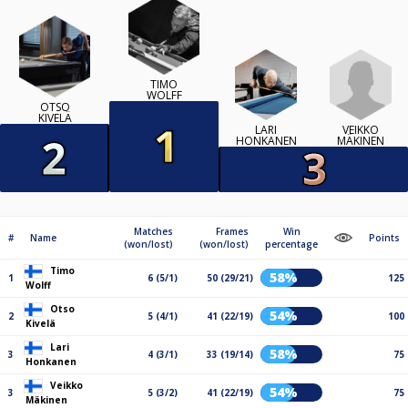
TIMO
WOLFF
OTSO
KIVELÄ
VEIKKO
LARI
MÄKINEN
HONKANEN
Matches
Frames
Win
#
Name
Points
(won/lost)
(won/lost)
percentage
Timo
58%
1
6 (5/1)
50 (29/21)
125
Wolff
Otso
54%
2
5 (4/1)
41 (22/19)
100
Kivelä
Lari
58%
3
4 (3/1)
33 (19/14)
75
Honkanen
Veikko
54%
3
5 (3/2)
41 (22/19)
75
Mäkinen