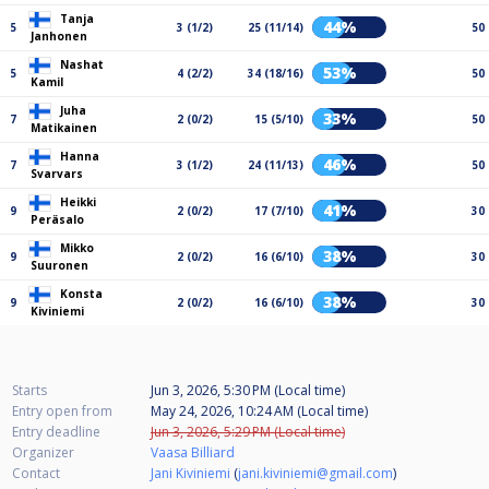
Tanja
44%
5
3 (1/2)
25 (11/14)
50
Janhonen
Nashat
53%
5
4 (2/2)
34 (18/16)
50
Kamil
Juha
33%
7
2 (0/2)
15 (5/10)
50
Matikainen
Hanna
46%
7
3 (1/2)
24 (11/13)
50
Svarvars
Heikki
41%
9
2 (0/2)
17 (7/10)
30
Peräsalo
Mikko
38%
9
2 (0/2)
16 (6/10)
30
Suuronen
Konsta
38%
9
2 (0/2)
16 (6/10)
30
Kiviniemi
Starts
Jun 3, 2026, 5:30 PM (Local time)
Entry open from
May 24, 2026, 10:24 AM (Local time)
Entry deadline
Jun 3, 2026, 5:29 PM (Local time)
Organizer
Vaasa Billiard
Contact
Jani Kiviniemi
(
jani.kiviniemi@gmail.com
)