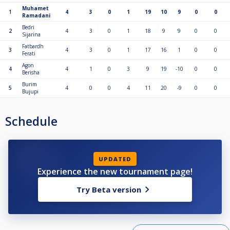
Muhamet
1
4
3
0
1
19
10
9
0
0
Ramadani
Bedri
2
4
3
0
1
18
9
9
0
0
Sijarina
Fatbardh
3
4
3
0
1
17
16
1
0
0
Ferati
Agon
4
4
1
0
3
9
19
-10
0
0
Berisha
Burim
5
4
0
0
4
11
20
-9
0
0
Bujupi
Schedule
UPDATED
Experience the new tournament page!
Try Beta version