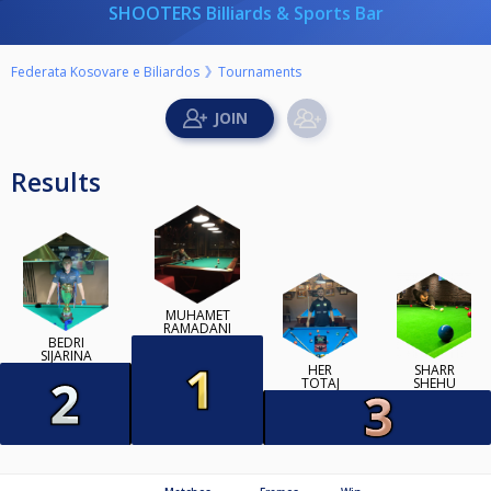
SHOOTERS Billiards & Sports Bar
Federata Kosovare e Biliardos
Tournaments
Results
MUHAMET
RAMADANI
BEDRI
SIJARINA
HER
SHARR
TOTAJ
SHEHU