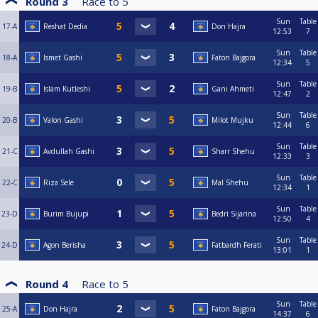
Round 3
Race to
5
Sun
Table
17-A
Reshat Dedia
Don Hajra
12:53
7
Sun
Table
18-A
Ismet Gashi
Faton Bajgora
12:34
5
Sun
Table
19-B
Islam Kutleshi
Gani Ahmeti
12:47
2
Sun
Table
20-B
Valon Gashi
Milot Mujku
12:44
6
Sun
Table
21-C
Avdullah Gashi
Sharr Shehu
12:33
3
Sun
Table
22-C
Riza Sele
Mal Shehu
12:34
1
Sun
Table
23-D
Burim Bujupi
Bedri Sijarina
12:50
4
Sun
Table
24-D
Agon Berisha
Fatbardh Ferati
13:01
1
Round 4
Race to
5
Sun
Table
25-A
Don Hajra
Faton Bajgora
14:37
6