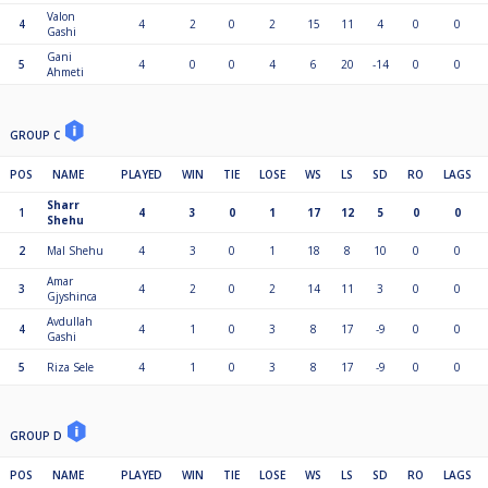
Valon
4
4
2
0
2
15
11
4
0
0
Gashi
Gani
5
4
0
0
4
6
20
-14
0
0
Ahmeti
GROUP C
POS
NAME
PLAYED
WIN
TIE
LOSE
WS
LS
SD
RO
LAGS
Sharr
1
4
3
0
1
17
12
5
0
0
Shehu
2
Mal Shehu
4
3
0
1
18
8
10
0
0
Amar
3
4
2
0
2
14
11
3
0
0
Gjyshinca
Avdullah
4
4
1
0
3
8
17
-9
0
0
Gashi
5
Riza Sele
4
1
0
3
8
17
-9
0
0
GROUP D
POS
NAME
PLAYED
WIN
TIE
LOSE
WS
LS
SD
RO
LAGS