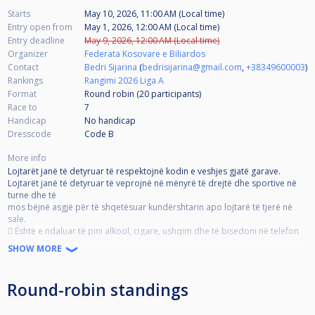
Starts
May 10, 2026, 11:00 AM (Local time)
Entry open from
May 1, 2026, 12:00 AM (Local time)
Entry deadline
May 9, 2026, 12:00 AM (Local time)
Organizer
Federata Kosovare e Biliardos
Contact
Bedri Sijarina
(
bedrisijarina@gmail.com
,
+38349600003
)
Rankings
Rangimi 2026 Liga A
Format
Round robin (20
participants
)
Race to
7
Handicap
No handicap
Dresscode
Code B
More info
Lojtarët janë të detyruar të respektojnë kodin e veshjes gjatë garave.
Lojtarët janë të detyruar të veprojnë në mënyrë të drejtë dhe sportive në
turne dhe të
mos bëjnë asgjë për të shqetësuar kundërshtarin apo lojtarë të tjerë në
sale.
 Është e ndaluar të pini alkool, cigare, ushqim dhe të bisedoni në telefon
gjatë
SHOW MORE
ndeshjes
 Ndalohet të komentosh lojën e kundërshtarit dhe të flasësh me
kundërshtarin
Round-robin standings
gjatë lojës
 Ndalohet bërtima, sharja, fyerja ose ndonjë gjë tjetër që mund të
shqetësojë