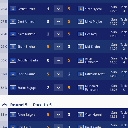
Sun
Table
26-A
Reshat Dedia
Ylber Hyseni
14:28
4
Sun
Table
27-B
Gani Ahmeti
Milot Mujku
14:30
3
Sun
Table
28-B
Islam Kutleshi
Her Totaj
13:38
7
Sun
Table
29-C
Sharr Shehu
Mal Shehu
14:07
2
Sun
Table
Amar
30-C
Avdullah Gashi
Gjyshinca
14:06
4
Sun
Table
31-D
Bedri Sijarina
Fatbardh Ferati
14:05
1
Sun
Table
Muhamet
32-D
Burim Bujupi
Ramadani
13:25
5
Round 5
Race to
5
Sun
Table
33-A
Faton Bajgora
Ylber Hyseni
13:36
3
Sun
Table
34-A
Don Hajra
Ismet Gashi