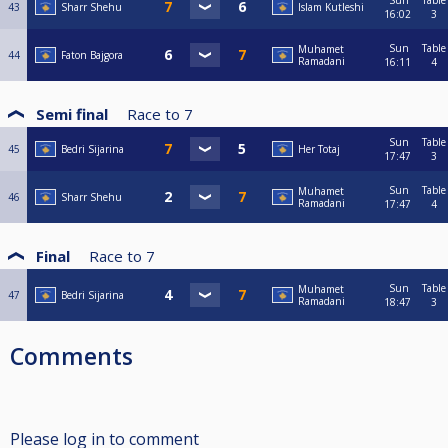
Sun
Table
43
Sharr Shehu
Islam Kutleshi
16:02
3
Sun
Table
Muhamet
44
Faton Bajgora
Ramadani
16:11
4
Semi final
Race to
7
Sun
Table
45
Bedri Sijarina
Her Totaj
17:47
3
Sun
Table
Muhamet
46
Sharr Shehu
Ramadani
17:47
4
Final
Race to
7
Sun
Table
Muhamet
47
Bedri Sijarina
Ramadani
18:47
3
Comments
Please log in to comment