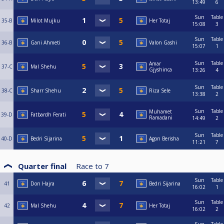
13:49
6
Sun
Table
35-B
Milot Mujku
Her Totaj
15:08
3
Sun
Table
36-B
Gani Ahmeti
Valon Gashi
15:07
1
Sun
Table
Amar
37-C
Mal Shehu
Gjyshinca
13:26
4
Sun
Table
38-C
Sharr Shehu
Riza Sele
13:38
2
Sun
Table
Muhamet
39-D
Fatbardh Ferati
Ramadani
14:49
2
Sun
Table
40-D
Bedri Sijarina
Agon Berisha
11:21
7
Quarter final
Race to
7
Sun
Table
41
Don Hajra
Bedri Sijarina
16:02
1
Sun
Table
42
Mal Shehu
Her Totaj
16:02
2