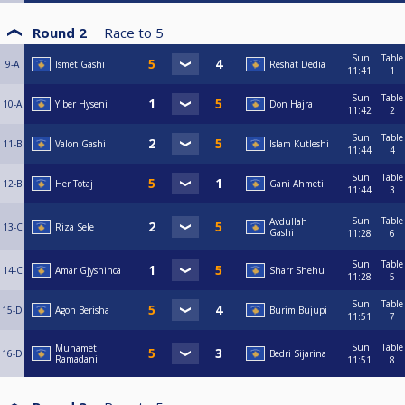
Round 2
Race to
5
Sun
Table
9-A
Ismet Gashi
Reshat Dedia
11:41
1
Sun
Table
10-A
Ylber Hyseni
Don Hajra
11:42
2
Sun
Table
11-B
Valon Gashi
Islam Kutleshi
11:44
4
Sun
Table
12-B
Her Totaj
Gani Ahmeti
11:44
3
Sun
Table
Avdullah
13-C
Riza Sele
Gashi
11:28
6
Sun
Table
14-C
Amar Gjyshinca
Sharr Shehu
11:28
5
Sun
Table
15-D
Agon Berisha
Burim Bujupi
11:51
7
Sun
Table
Muhamet
16-D
Bedri Sijarina
Ramadani
11:51
8