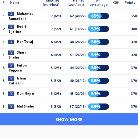
Matches
Frames
Win
#
Name
Points
(won/lost)
(won/lost)
percentage
Muhamet
65%
1
7 (6/1)
62 (40/22)
550
Ramadani
Bedri
57%
2
7 (5/2)
63 (36/27)
480
Sijarina
58%
Her Totaj
3
6 (4/2)
48 (28/20)
420
Sharr
51%
3
6 (4/2)
51 (26/25)
420
Shehu
Faton
50%
5
5 (2/3)
44 (22/22)
370
Bajgora
Islam
58%
5
5 (3/2)
40 (23/17)
370
Kutleshi
51%
Don Hajra
5
5 (2/3)
43 (22/21)
370
59%
Mal Shehu
5
5 (3/2)
37 (22/15)
370
SHOW MORE