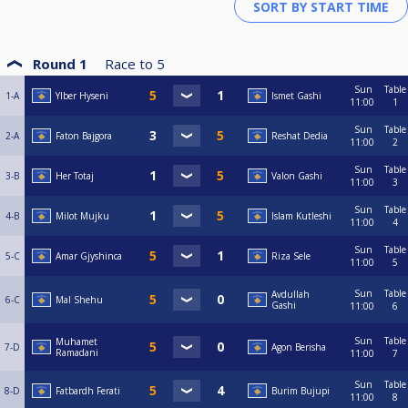
Round 1
Race to
5
Sun
Table
1-A
Ylber Hyseni
Ismet Gashi
11:00
1
Sun
Table
2-A
Faton Bajgora
Reshat Dedia
11:00
2
Sun
Table
3-B
Her Totaj
Valon Gashi
11:00
3
Sun
Table
4-B
Milot Mujku
Islam Kutleshi
11:00
4
Sun
Table
5-C
Amar Gjyshinca
Riza Sele
11:00
5
Sun
Table
Avdullah
6-C
Mal Shehu
Gashi
11:00
6
Sun
Table
Muhamet
7-D
Agon Berisha
Ramadani
11:00
7
Sun
Table
8-D
Fatbardh Ferati
Burim Bujupi
11:00
8