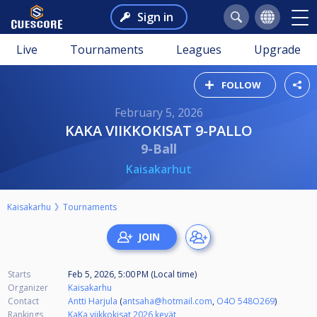
Sign in
Live
Tournaments
Leagues
Upgrade
FOLLOW
February 5, 2026
KAKA VIIKKOKISAT 9-PALLO
9-Ball
Kaisakarhut
Kaisakarhu
Tournaments
Starts
Feb 5, 2026, 5:00 PM (Local time)
Organizer
Kaisakarhu
Contact
Antti Harjula
(
antsaha@hotmail.com
,
O4O 548O269
)
Rankings
KaKa viikkokisat 2026 kevät