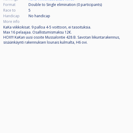
Format
Double to Single elimination (0
participants
)
Race to
5
Handicap
No handicap
More info
KaKa viikkokisat. 9 palloa 4-5 voittoon, ei tasoituksia.
Max 16 pelaajaa. Osallistumismaksu 12€.
HOX!!! KaKan uusi osoite Mussalontie 428 B. Savotan liikuntarakennus,
sisäänkäynti rakennuksen lounais kulmalta, H6 ovi.