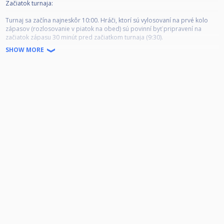
Začiatok turnaja:
Turnaj sa začína najneskôr 10:00. Hráči, ktorí sú vylosovaní na prvé kolo
zápasov (rozlosovanie v piatok na obed) sú povinní byť pripravení na
začiatok zápasu 30 minút pred začiatkom turnaja (9:30).
SHOW MORE
Príchod na zápas:
Okrem prvého kola turnaja (začiatok najneskôr 10:00) je hráč povinný
sledovať výsledkový servis (dostupný online alebo priamo v klube na
počítači) tak, aby bol pripravený nastúpiť na zápas najneskôr 5 minút po
jeho vyhlásení.
Po vyhlásení zápasu je hráč povinný bezodkladne nastúpiť na zápas!
Neskorý príchod:
6 minút meškanie – 1 bod pre súpera + rozstreľuje súper
11 minút meškanie – 2 body pre súpera + rozstreľuje súper
16 minút meškanie – 3 body pre súpera + rozstreľuje súper
20 minút meškanie – kontumácia
Hráč, ktorému súper mešká na zápas je povinný oznámiť meškanie
vedúcemu turnaja (zapisovateľ, poverený člen VV, supervízor). Iba vedúci
turnaja má možnosť posudzovať túto situáciu a udeliť stratu hry/ resp.bod
pre súpera.