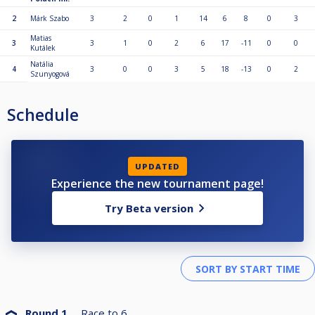
2
Márk Szabo
3
2
0
1
14
6
8
0
3
Matias
3
3
1
0
2
6
17
-11
0
0
Kutálek
Natália
4
3
0
0
3
5
18
-13
0
2
Szunyogová
Schedule
UPDATED
Experience the new tournament page!
Try Beta version
Round 1
Race to
6