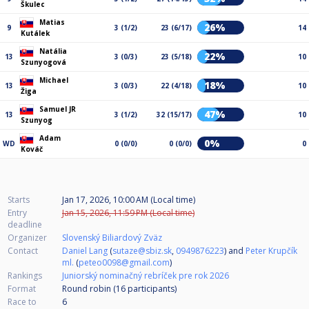
Škulec
Matias
26%
9
3 (1/2)
23 (6/17)
14
Kutálek
Natália
22%
13
3 (0/3)
23 (5/18)
10
Szunyogová
Michael
18%
13
3 (0/3)
22 (4/18)
10
Žiga
Samuel JR
47%
13
3 (1/2)
32 (15/17)
10
Szunyog
Adam
0%
WD
0 (0/0)
0 (0/0)
0
Kováč
Starts
Jan 17, 2026, 10:00 AM (Local time)
Entry
Jan 15, 2026, 11:59 PM (Local time)
deadline
Organizer
Slovenský Biliardový Zväz
Contact
Daniel Lang
(
sutaze@sbiz.sk
,
0949876223
) and
Peter Krupčík
ml.
(
peteo0098@gmail.com
)
Rankings
Juniorský nominačný rebríček pre rok 2026
Format
Round robin (16
participants
)
Race to
6