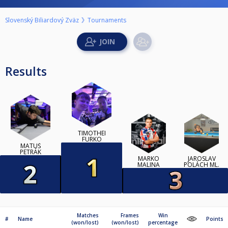
Slovenský Biliardový Zväz
Tournaments
Results
TIMOTHEI
FURKO
MATÚŠ
PETRÁK
MARKO
JAROSLAV
MALINA
POLÁCH ML.
Matches
Frames
Win
#
Name
Points
(won/lost)
(won/lost)
percentage