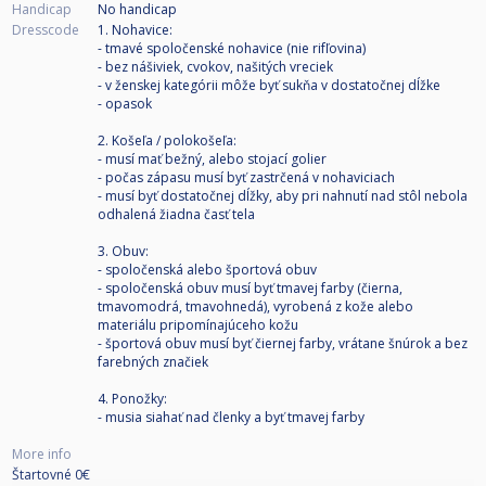
Handicap
No handicap
Dresscode
1. Nohavice:
- tmavé spoločenské nohavice (nie rifľovina)
- bez nášiviek, cvokov, našitých vreciek
- v ženskej kategórii môže byť sukňa v dostatočnej dĺžke
- opasok
2. Košeľa / polokošeľa:
- musí mať bežný, alebo stojací golier
- počas zápasu musí byť zastrčená v nohaviciach
- musí byť dostatočnej dĺžky, aby pri nahnutí nad stôl nebola
odhalená žiadna časť tela
3. Obuv:
- spoločenská alebo športová obuv
- spoločenská obuv musí byť tmavej farby (čierna,
tmavomodrá, tmavohnedá), vyrobená z kože alebo
materiálu pripomínajúceho kožu
- športová obuv musí byť čiernej farby, vrátane šnúrok a bez
farebných značiek
4. Ponožky:
- musia siahať nad členky a byť tmavej farby
More info
Štartovné 0€