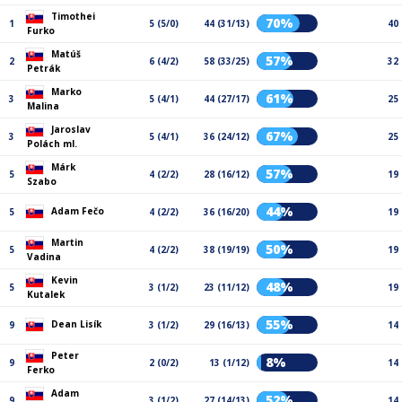
Timothei
70%
1
5 (5/0)
44 (31/13)
40
Furko
Matúš
57%
2
6 (4/2)
58 (33/25)
32
Petrák
Marko
61%
3
5 (4/1)
44 (27/17)
25
Malina
Jaroslav
67%
3
5 (4/1)
36 (24/12)
25
Polách ml.
Márk
57%
5
4 (2/2)
28 (16/12)
19
Szabo
44%
Adam Fečo
5
4 (2/2)
36 (16/20)
19
Martin
50%
5
4 (2/2)
38 (19/19)
19
Vadina
Kevin
48%
5
3 (1/2)
23 (11/12)
19
Kutalek
55%
Dean Lisík
9
3 (1/2)
29 (16/13)
14
Peter
8%
9
2 (0/2)
13 (1/12)
14
Ferko
Adam
52%
9
3 (1/2)
27 (14/13)
14