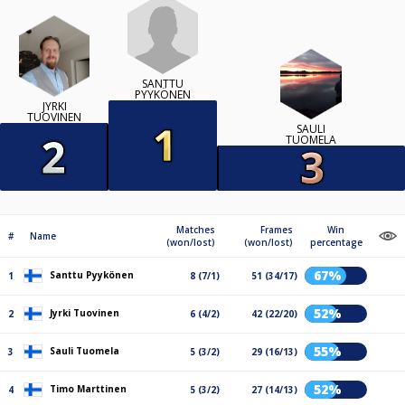
SANTTU
PYYKÖNEN
JYRKI
TUOVINEN
SAULI
TUOMELA
Matches
Frames
Win
#
Name
(won/lost)
(won/lost)
percentage
67%
Santtu Pyykönen
1
8 (7/1)
51 (34/17)
52%
Jyrki Tuovinen
2
6 (4/2)
42 (22/20)
55%
Sauli Tuomela
3
5 (3/2)
29 (16/13)
52%
Timo Marttinen
4
5 (3/2)
27 (14/13)