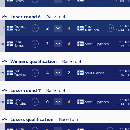
Sarnas
15:09
2
Loser round 6
Race to
4
Sat
Tab
Tuomas
Timo
57
L
R1
Niva
Marttinen
14:44
1
Sat
Tab
Tomi
58
L
Santtu Pyykönen
Sarnas
15:39
2
Winners qualification
Race to
4
Sat
Tab
Jyrki
59
L
Sauli Tuomela
Tuovinen
15:36
1
Loser round 7
Race to
4
Sat
Tab
Timo
60
L
Santtu Pyykönen
Marttinen
16:14
1
Losers qualification
Race to
5
Sat
Tab
Santtu