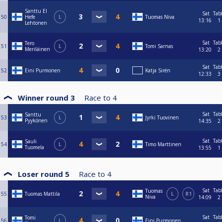
Santtu El
Sat
Tab
50
Hefe
L
Tuomas Niva
13:16
1
Lehtonen
Sat
Tab
Tero
51
L
Tomi Sarnas
Meriläinen
13:20
2
Sat
Tab
52
Eini Purmonen
Katja Sirén
12:33
3
Winner round 3
Race to
4
Sat
Tab
Santtu
53
L
Jyrki Tuovinen
Pyykönen
14:35
2
Sat
Tab
Sauli
54
L
Timo Marttinen
Tuomela
13:55
1
Loser round 5
Race to
4
Sat
Tab
Tuomas
55
Tuomas Mattila
L
R1
Niva
14:09
2
Sat
Tab
Tomi
56
L
Eini Purmonen