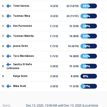
55%
Tomi Sarnas
5
4 (2/2)
22 (12/10)
46%
Tuomas Niva
5
4 (2/2)
24 (11/13)
38%
Eini Purmonen
7
3 (1/2)
13 (5/8)
50%
Tuomas Mattila
7
3 (1/2)
16 (8/8)
38%
Joona Sirén
9
3 (1/2)
16 (6/10)
50%
Tero Meriläinen
9
3 (1/2)
16 (8/8)
Santtu El Hefe
38%
9
2 (0/2)
13 (5/8)
Lehtonen
0%
Katja Sirén
9
2 (0/2)
8 (0/8)
27%
Mika Stolt
13
2 (0/2)
11 (3/8)
Starts
Dec 13, 2025, 10:00 AM
until
Dec 13, 2025 (Local time)