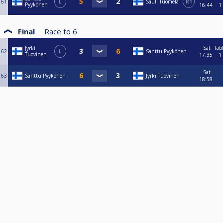
61
L
Sauli Tuomela
R1
Pyykönen
16:44
1
Final
Race to
6
Sat
Tab
Jyrki
62
L
Santtu Pyykönen
Tuovinen
17:35
1
Sat
63
Santtu Pyykönen
Jyrki Tuovinen
18:58