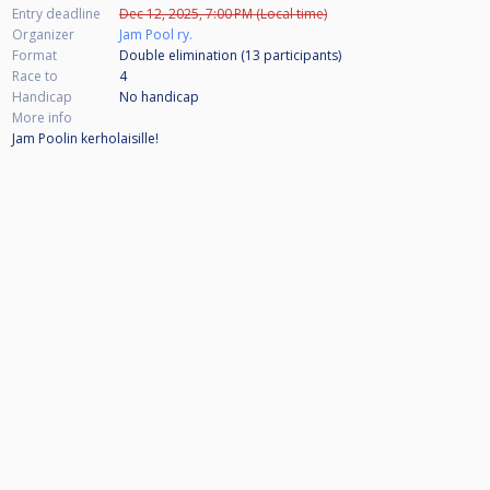
Entry deadline
Dec 12, 2025, 7:00 PM (Local time)
Organizer
Jam Pool ry.
Format
Double elimination (13
participants
)
Race to
4
Handicap
No handicap
More info
Jam Poolin kerholaisille!