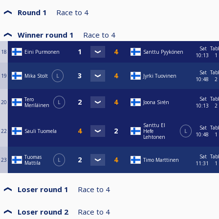
Round 1
Race to
4
Winner round 1
Race to
4
Sat
Tab
18
Eini Purmonen
Santtu Pyykönen
10:13
1
Sat
Tab
19
Mika Stolt
L
Jyrki Tuovinen
10:48
2
Sat
Tab
Tero
20
L
Joona Sirén
Meriläinen
10:13
2
Santtu El
Sat
Tab
22
Sauli Tuomela
Hefe
L
10:48
1
Lehtonen
Sat
Tab
Tuomas
23
L
Timo Marttinen
Mattila
11:31
1
Loser round 1
Race to
4
Loser round 2
Race to
4