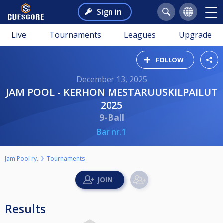
Sign in
Live
Tournaments
Leagues
Upgrade
FOLLOW
December 13, 2025
JAM POOL - KERHON MESTARUUSKILPAILUT
2025
9-Ball
Bar nr.1
Jam Pool ry.
Tournaments
Results