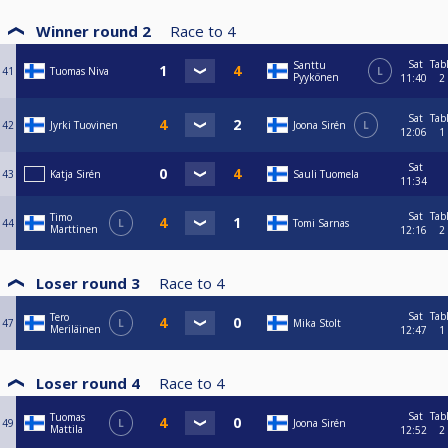
Winner round 2
Race to
4
Sat
Tab
Santtu
41
Tuomas Niva
L
Pyykönen
11:40
2
Sat
Tab
42
Jyrki Tuovinen
Joona Sirén
L
12:06
1
Sat
43
Katja Sirén
Sauli Tuomela
11:34
Sat
Tab
Timo
44
L
Tomi Sarnas
Marttinen
12:16
2
Loser round 3
Race to
4
Sat
Tab
Tero
47
L
Mika Stolt
Meriläinen
12:47
1
Loser round 4
Race to
4
Sat
Tab
Tuomas
49
L
Joona Sirén
Mattila
12:52
2