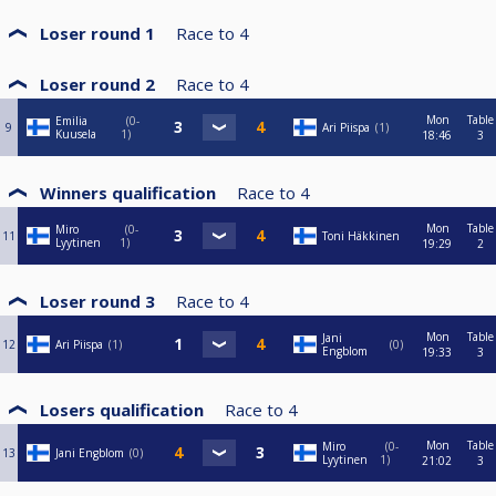
Loser round 1
Race to
4
Loser round 2
Race to
4
Mon
Table
Emilia
0-
9
Ari Piispa
1
Kuusela
1
18:46
3
Winners qualification
Race to
4
Mon
Table
Miro
0-
11
Toni Häkkinen
Lyytinen
1
19:29
2
Loser round 3
Race to
4
Mon
Table
Jani
12
Ari Piispa
1
0
Engblom
19:33
3
Losers qualification
Race to
4
Mon
Table
Miro
0-
13
Jani Engblom
0
Lyytinen
1
21:02
3