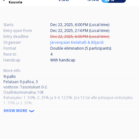
Kuusela
Starts
Dec 22, 2025, 6:00 PM (Local time)
Entry open from
Dec 22, 2025, 2:16 PM (Local time)
Entry deadline
Dec 22, 2025, 6:00 PM (Local time)
Organizer
Järvenpään Keilahalli & Biljardi
Format
Double elimination (5
participants
)
Race to
4
Handicap
With handicap
More info
9-pallo
Pelataan 9 palloa, 3
voittoon. Tasoitukset 0-2.
Osallistumismaksu 10€
Rahanjako: 1. 50%, 2. 25% ja 3-4. 12,5%. Jos 12 tai alle pelaajaa voitonjako
1. 70% ja 2. 30%.
Käytössä 4 x Clash 9ft
SHOW MORE