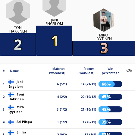
JANI
ENGBLOM
TONI
HÄKKINEN
MIRO
LYYTINEN
Matches
Frames
Win
#
Name
(won/lost)
(won/lost)
percentage
Jani
68%
1
6 (5/1)
34 (23/11)
Engblom
Toni
45%
2
4 (2/2)
22 (10/12)
Häkkinen
Miro
48%
3
3 (1/2)
21 (10/11)
Lyytinen
35%
Ari Piispa
4
3 (1/2)
17 (6/11)
Emilia
33%
5
2 (0/2)
12 (4/8)