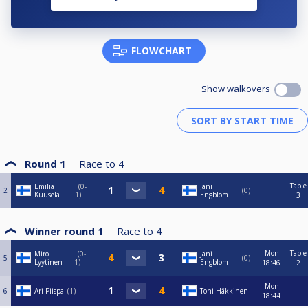
FLOWCHART
Show walkovers
Round 1
Race to
4
Table
Emilia
0-
Jani
2
0
Kuusela
1
Engblom
3
Winner round 1
Race to
4
Mon
Table
Miro
0-
Jani
5
0
Lyytinen
1
Engblom
18:46
2
Mon
6
Ari Piispa
1
Toni Häkkinen
18:44