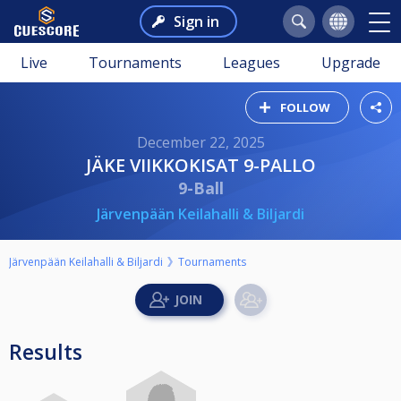
Sign in
Live
Tournaments
Leagues
Upgrade
FOLLOW
December 22, 2025
JÄKE VIIKKOKISAT 9-PALLO
9-Ball
Järvenpään Keilahalli & Biljardi
Järvenpään Keilahalli & Biljardi
Tournaments
Results