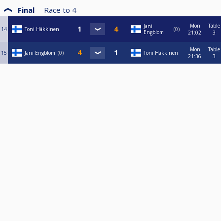
Final
Race to
4
Mon
Table
Jani
14
Toni Häkkinen
0
Engblom
21:02
3
Mon
Table
15
Jani Engblom
0
Toni Häkkinen
21:36
3