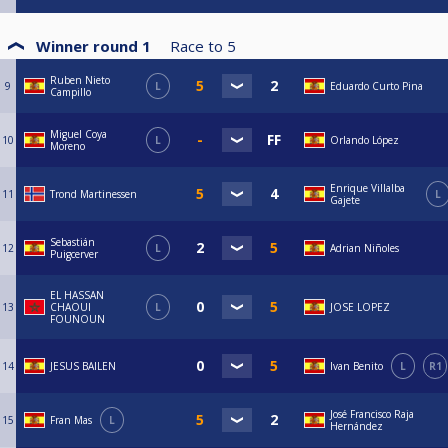
Winner round 1
Race to
5
Ruben Nieto
9
L
Eduardo Curto Pina
Campillo
Miguel Coya
10
L
Orlando López
Moreno
Enrique Villalba
11
Trond Martinessen
L
Gajete
Sebastián
12
L
Adrian Niñoles
Puigcerver
EL HASSAN
13
CHAOUI
L
JOSE LOPEZ
FOUNOUN
14
JESUS BAILEN
Ivan Benito
L
R1
José Francisco Raja
15
Fran Mas
L
Hernández