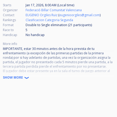
Starts
Jan 17, 2026, 8:00 AM (Local time)
Organizer
Federació Billar Comunitat Valenciana
Contact
EUGENIO Orgiles Ruiz
(
eugenioorgiles@gmail.com
)
Rankings
Clasificacion Categoria Segunda
Format
Double to Single elimination (21
participants
)
Race to
5
Handicap
No handicap
More info
IMPORTANTE, estar 30 minutos antes de la hora prevista de tu
enfrentamiento (a excepción de las primeras partidas de la primera
ronda) por si hay adelanto de partidas, una vez la organización asigna la
partida, el jugador no presentado cada 5 minutos pierde una partida, a la
tercera partida perdida pierde el enfrentamiento por no presentarse.
El jugador debe estar presente ya en la sala el turno de juego anterior al
de su enfrentamiento.
SHOW MORE
Prohibido: fuma, bebidas alcohólicas en la zona de juego, así como el uso
del telf. móvil durante la partida; con sanciones por incumplimiento del
reglamento.
Las normas de tiempo, comida y amonestaciones son las acordadas en la
pasada reunión.
PAUSA Y TIEMPO. - Si el jugador solicita abandonar temporalmente la