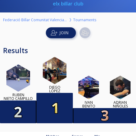
elx billar club
Federació Billar Comunitat Valenciana
Tournaments
Results
DIEGO
LÓPEZ
RUBEN
NIETO CAMPILLO
IVAN
ADRIAN
BENITO
NIÑOLES