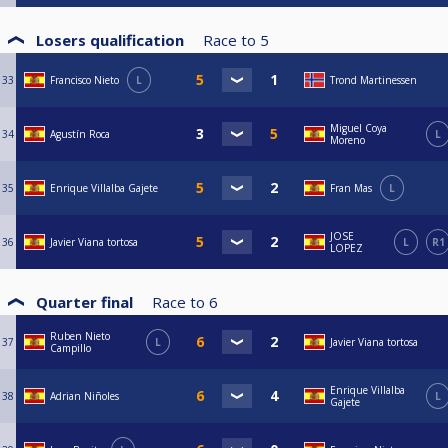
Losers qualification
Race to
5
33
Francisco Nieto
L
Trond Martinessen
Miguel Coya
34
Agustín Roca
L
Moreno
35
Enrique Villalba Gajete
Fran Mas
L
JOSE
36
Javier Viana tortosa
L
R1
LOPEZ
Quarter final
Race to
6
Ruben Nieto
37
L
Javier Viana tortosa
Campillo
Enrique Villalba
38
Adrian Niñoles
L
Gajete