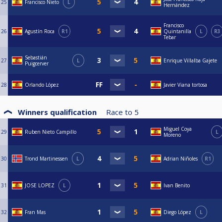
25
Francisco Nieto
L
Hernández
Francisco
26
Agustín Roca
R1
Quintanilla
L
R3
Tebar
Sebastián
27
L
Enrique Villalba Gajete
Puigcerver
28
Orlando López
Javier Viana tortosa
Winners qualification
Race to
5
Miguel Coya
29
Ruben Nieto Campillo
L
Moreno
30
Trond Martinessen
L
Adrian Niñoles
R1
31
JOSE LOPEZ
L
Ivan Benito
32
Fran Mas
Diego López
L