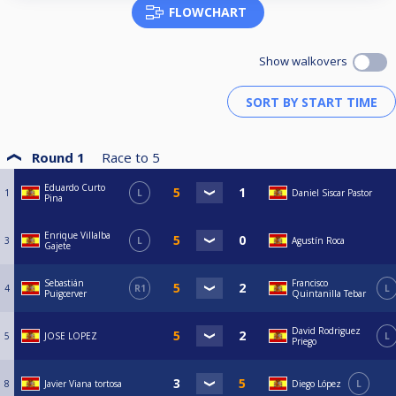
FLOWCHART
Show walkovers
Round 1
Race to
5
Eduardo Curto
1
L
Daniel Siscar Pastor
Pina
Enrique Villalba
3
L
Agustín Roca
Gajete
Sebastián
Francisco
4
R1
L
Puigcerver
Quintanilla Tebar
David Rodriguez
5
JOSE LOPEZ
L
Priego
8
Javier Viana tortosa
Diego López
L