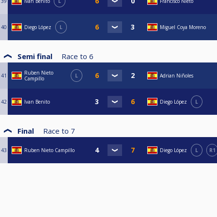
39
Ivan Benito
L
Francisco Nieto
40
Diego López
L
Miguel Coya Moreno
Semi final
Race to
6
Ruben Nieto
41
L
Adrian Niñoles
Campillo
42
Ivan Benito
Diego López
L
Final
Race to
7
43
Ruben Nieto Campillo
Diego López
L
R1