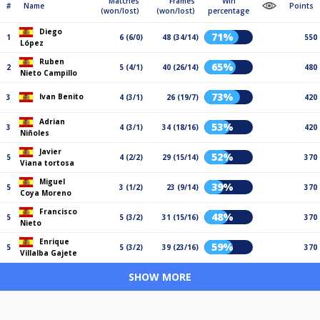
Matches
Frames
Win
#
Name
Points
(won/lost)
(won/lost)
percentage
Diego
71%
1
6 (6/0)
48 (34/14)
550
López
Ruben
65%
2
5 (4/1)
40 (26/14)
480
Nieto Campillo
73%
Ivan Benito
3
4 (3/1)
26 (19/7)
420
Adrian
53%
3
4 (3/1)
34 (18/16)
420
Niñoles
Javier
52%
5
4 (2/2)
29 (15/14)
370
Viana tortosa
Miguel
39%
5
3 (1/2)
23 (9/14)
370
Coya Moreno
Francisco
48%
5
5 (3/2)
31 (15/16)
370
Nieto
Enrique
59%
5
5 (3/2)
39 (23/16)
370
Villalba Gajete
SHOW MORE