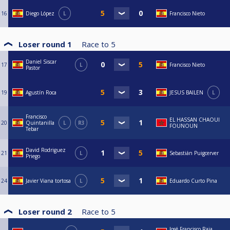
16
Diego López
L
Francisco Nieto
Loser round 1
Race to
5
Daniel Siscar
17
L
Francisco Nieto
Pastor
19
Agustín Roca
JESUS BAILEN
L
Francisco
EL HASSAN CHAOUI
20
Quintanilla
L
R3
FOUNOUN
Tebar
David Rodriguez
21
L
Sebastián Puigcerver
Priego
24
Javier Viana tortosa
L
Eduardo Curto Pina
Loser round 2
Race to
5
José Francisco Raja