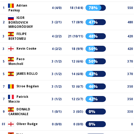
Adrian
78%
1
4 (4/0)
18 (14/4)
550
Paskuy
IGOR
47%
2
3 (2/1)
17 (8/9)
480
BORÍSOVICH
MIRGORÓDSKIY
FELIPE
48%
3
4 (2/2)
21 (10/11)
420
BERTOMEU
50%
Kevin Cooke
3
4 (2/2)
18 (9/9)
420
Paco
50%
5
3 (1/2)
12 (6/6)
370
Moncholí
43%
JAMES ROLLO
5
3 (1/2)
14 (6/8)
370
46%
Stroe Bogdan
7
3 (1/2)
13 (6/7)
350
Patrick
42%
7
3 (1/2)
12 (5/7)
350
Maccio
DONALD
0%
9
1 (0/1)
3 (0/3)
330
CARMICHALE
0%
Oliver Rudge
FF
0 (0/0)
0 (0/0)
0