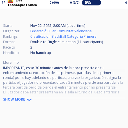
Jose
0%
FF
0 (0/0)
0 (0/0)
0
Enfedaque Franco
Starts
Nov 22, 2025, 8:00 AM (Local time)
Organizer
Federació Billar Comunitat Valenciana
Rankings
Clasificacion BlackBall Categoria Primera
Format
Double to Single elimination (11
participants
)
Race to
3
Handicap
No handicap
More info
IMPORTANTE, estar 30 minutos antes de la hora prevista de tu
enfrentamiento (a excepción de las primeras partidas de la primera
ronda) por si hay adelanto de partidas, una vez la organización asigna la
partida, el jugador no presentado cada 5 minutos pierde una partida, a la
tercera partida perdida pierde el enfrentamiento por no presentarse.
El jugador debe estar presente ya en la sala el turno de juego anterior al
de su enfrentamiento.
SHOW MORE
Prohibido: fuma, bebidas alcohólicas en la zona de juego, así como el uso
del telf. móvil durante la partida; con sanciones por incumplimiento del
reglamento.
Las normas de tiempo, comida y amonestaciones son las acordadas en la