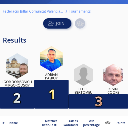
Federació Billar Comunitat Valenciana
Tournaments
Results
ADRIAN
PASKUY
IGOR BORÍSOVICH
MIRGORÓDSKIY
FELIPE
KEVIN
BERTOMEU
COOKE
Matches
Frames
Win
#
Name
Points
(won/lost)
(won/lost)
percentage