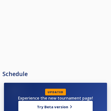
pasada reunión.
PAUSA Y TIEMPO. - Si el jugador solicita abandonar temporalmente la
mesa, solo podrá hacerlo durante su turno .
LAS NORMAS ESTABLECIDAS EN REUNION DE POOL, SON DE ABSOLUTO
CUMPLIMIENTO
Schedule
UPDATED
Experience the new tournament page!
Try Beta version