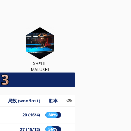
XHELIL
MALUSHI
局数 (won/lost)
胜率
20 (16/4)
80%
56%
27 (15/12)