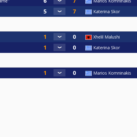
Fame"
Marios Komninakis
Katerina Skor
Xhelil Malushi
Katerina Skor
Marios Komninakis