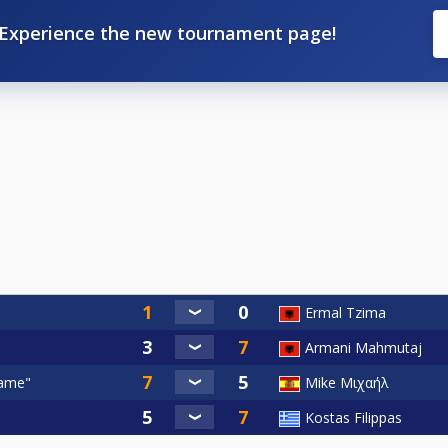
Experience the new tournament page!
Ermal Tzima
Armani Mahmutaj
Fame"
Mike Μιχαήλ
Kostas Filippas