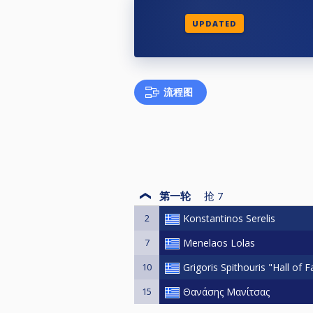
UPDATED
流程图
第一轮
抢
7
2
Konstantinos Serelis
7
Menelaos Lolas
10
Grigoris Spithouris "Hall of 
15
Θανάσης Μανίτσας