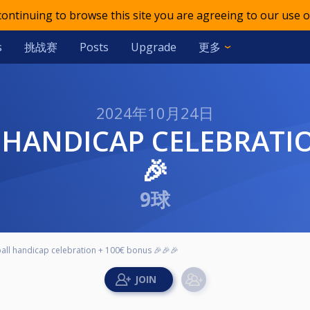
 continuing to browse this site you are agreeing to our use o
挑战赛
更多
s
Posts
Upgrade
2024年10月24日
🎉
9球
ball handicap celebration + 100€ bonus 🎉🎉🎉