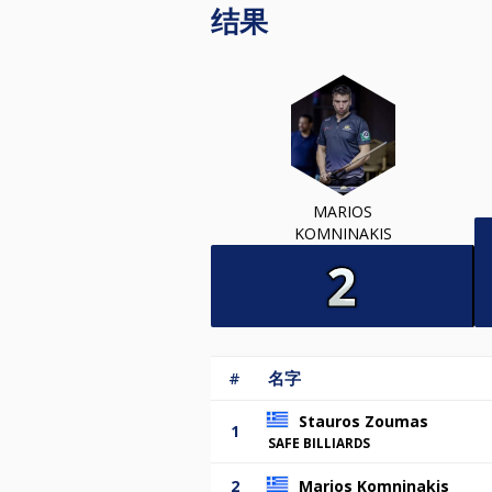
结果
MARIOS
KOMNINAKIS
#
名字
Stauros Zoumas
1
SAFE BILLIARDS
2
Marios Komninakis