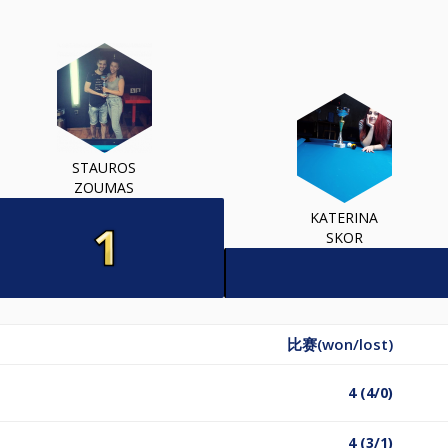
STAUROS
ZOUMAS
KATERINA
SKOR
比赛(won/lost)
4 (4/0)
4 (3/1)