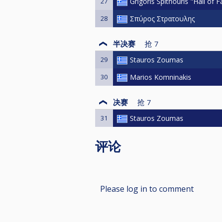
27
Grigoris Spithouris "Hall of 
28
Σπύρος Στρατουλης
半决赛
抢
7
29
Stauros Zoumas
30
Marios Komninakis
决赛
抢
7
31
Stauros Zoumas
评论
Please log in to comment