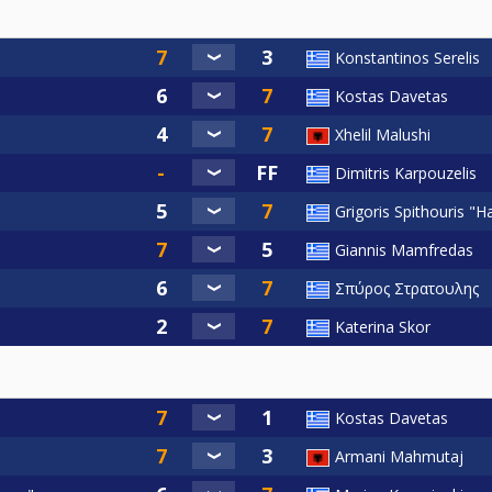
Konstantinos Serelis
Kostas Davetas
Xhelil Malushi
Dimitris Karpouzelis
Grigoris Spithouris "H
Giannis Mamfredas
Σπύρος Στρατουλης
Katerina Skor
Kostas Davetas
Armani Mahmutaj