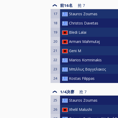
前16名
抢
7
17
Stauros Zoumas
18
Christos Davetas
19
Bledi Lalai
20
Armani Mahmutaj
21
Geni M
22
Marios Komninakis
23
Μπιλλυς Βαγγελακος
24
Kostas Filippas
1/4决赛
抢
7
25
Stauros Zoumas
26
Xhelil Malushi