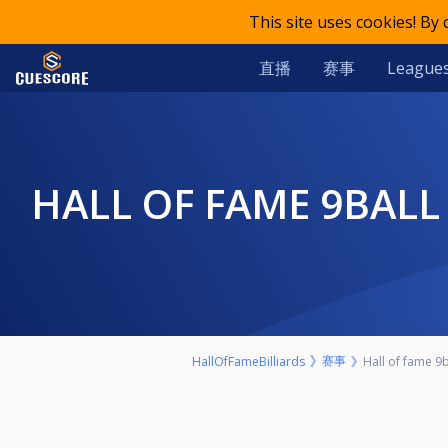
This site uses cookies! By
直播
赛事
League
HALL OF FAME 9BALL HANDICAP CELEBRATION + 100€ BONUS 🎉🎉
赛事
HallOfFameBilliards
Hall of fame 9