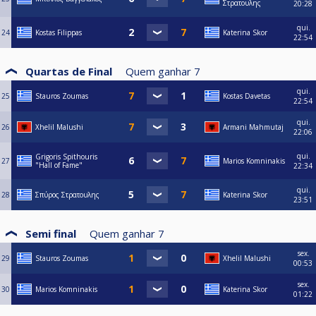
Στρατουλης
20:28
qui.
24
Kostas Filippas
Katerina Skor
22:54
Quartas de Final
Quem ganhar
7
qui.
25
Stauros Zoumas
Kostas Davetas
22:54
qui.
26
Xhelil Malushi
Armani Mahmutaj
22:06
qui.
Grigoris Spithouris
27
Marios Komninakis
"Hall of Fame"
22:34
qui.
28
Σπύρος Στρατουλης
Katerina Skor
23:51
Semi final
Quem ganhar
7
sex.
29
Stauros Zoumas
Xhelil Malushi
00:53
sex.
30
Marios Komninakis
Katerina Skor
01:22