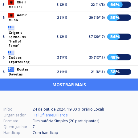
Xhelil
64%
3
3 (2/1)
22 (14/8)
Malushi
Admir
50%
5
2 (1/1)
20 (10/10)
Muho
Grigoris
54%
5
3 (2/1)
37 (20/17)
Spithouris
"Hall of
Fame"
48%
5
2 (1/1)
25 (12/13)
Σπύρος
Στρατουλης
Kostas
38%
5
2 (1/1)
21 (8/13)
Davetas
MOSTRAR MAIS
Início
24 de out. de 2024, 19:00 (Horário Local)
Organizador
HallOfFameBilliards
Formato
Eliminatória Simples (20
participantes
)
Quem ganhar
7
Handicap
Com handicap