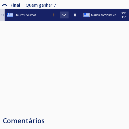
Final
Quem ganhar
7
sex.
31
Stauros Zoumas
Marios Komninakis
01:23
Comentários