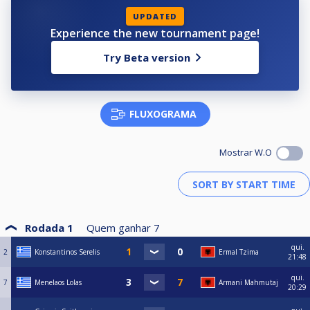
UPDATED
Experience the new tournament page!
Try Beta version
FLUXOGRAMA
Mostrar W.O
Rodada 1
Quem ganhar
7
qui.
2
Konstantinos Serelis
Ermal Tzima
21:48
qui.
7
Menelaos Lolas
Armani Mahmutaj
20:29