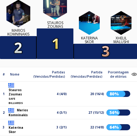
STAUROS
ZOUMAS
MARIOS
KOMNINAKIS
KATERINA
XHELIL
SKOR
MALUSHI
Partidas
Partida
Porcentagem
#
Nome
(Vencidas/Perdidas)
(Vencidas/Perdidas)
de vitórias
Stauros
80%
1
4 (4/0)
20 (16/4)
Zoumas
SAFE
BILLIARDS
Marios
56%
2
4 (3/1)
27 (15/12)
Komninakis
64%
3
3 (2/1)
22 (14/8)
Katerina
Skor