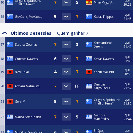
qui.
Grigoris Spithouris
10
Mike Μιχαήλ
"Hall of Fame"
20:28
qui.
15
Θανάσης Μανίτσας
Kostas Filippas
21:43
Últimos Dezessies
Quem ganhar
7
qui.
Konstantinos
17
Stauros Zoumas
Serelis
21:49
qui.
18
Christos Davetas
Kostas Davetas
21:49
qui.
19
Bledi Lalai
Xhelil Malushi
20:55
qui.
Dimitris
20
Armani Mahmutaj
Karpouzelis
21:57
qui.
Grigoris Spithouris
21
Geni M
"Hall of Fame"
21:52
qui.
Giannis
22
Marios Komninakis
Mamfredas
21:44
qui.
Σπύρος
23
Μπιλλυς Βαγγελακος