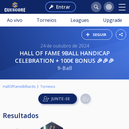
Entrar
Ao vivo
Torneios
Leagues
Upgrade
SEGUIR
24 de outubro de 2024
HALL OF FAME 9BALL HANDICAP
CELEBRATION + 100€ BONUS 🎉🎉🎉
9-Ball
HallOfFameBilliards
Torneios
Resultados