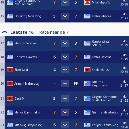
do
Grigoris Spithouris
10
Mike Μιχαήλ
"Hall of Fame"
20:28
do
15
Θανάσης Μανίτσας
Kostas Filippas
21:43
Laatste 16
Race naar de
7
do
Konstantinos
17
Stauros Zoumas
Serelis
21:49
do
18
Christos Davetas
Kostas Davetas
21:49
do
19
Bledi Lalai
Xhelil Malushi
20:55
do
Dimitris
20
Armani Mahmutaj
Karpouzelis
21:57
do
Grigoris Spithouris
21
Geni M
"Hall of Fame"
21:52
do
22
Marios Komninakis
Giannis Mamfredas
21:44
do
23
Μπιλλυς Βαγγελακος
Σπύρος Στρατουλης
20:28