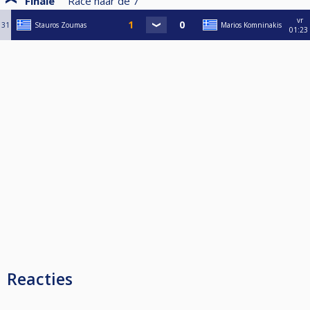
Finale
Race naar de
7
vr
31
Stauros Zoumas
Marios Komninakis
01:23
Reacties