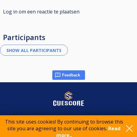
Log in om een reactie te plaatsen
Participants
Feedback
© 2015-2026 CueScore International
This site uses cookies! By continuing to browse this
site you are agreeing to our use of cookies.
Read
Cookie policy
Privacy policy
Terms of service
more..