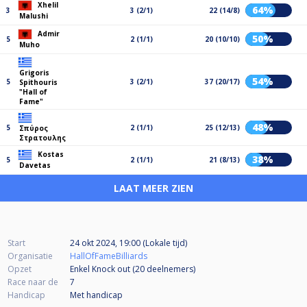
Xhelil
64%
3
3 (2/1)
22 (14/8)
Malushi
Admir
50%
5
2 (1/1)
20 (10/10)
Muho
Grigoris
54%
5
3 (2/1)
37 (20/17)
Spithouris
"Hall of
Fame"
48%
5
2 (1/1)
25 (12/13)
Σπύρος
Στρατουλης
Kostas
38%
5
2 (1/1)
21 (8/13)
Davetas
LAAT MEER ZIEN
Start
24 okt 2024, 19:00 (Lokale tijd)
Organisatie
HallOfFameBilliards
Opzet
Enkel Knock out (20
deelnemers
)
Race naar de
7
Handicap
Met handicap