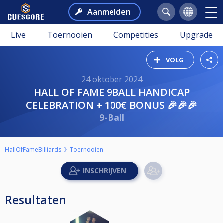
Aanmelden
Live
Toernooien
Competities
Upgrade
VOLG
24 oktober 2024
HALL OF FAME 9BALL HANDICAP
CELEBRATION + 100€ BONUS 🎉🎉🎉
9-Ball
HallOfFameBilliards
Toernooien
Resultaten