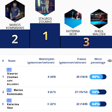
STAUROS
ZOUMAS
MARIOS
KOMNINAKIS
KATERINA
XHELIL
SKOR
MALUSHI
Wedstrijden
Frames
Winst
#
Naam
(gewonnen/verloren)
(gewonnen/verloren)
percentage
Stauros
80%
1
4 (4/0)
20 (16/4)
Zoumas
SAFE
BILLIARDS
Marios
56%
2
4 (3/1)
27 (15/12)
Komninakis
64%
3
3 (2/1)
22 (14/8)
Katerina
Skor