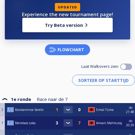
UPDATED
Experience the new tournament page!
Try Beta version
FLOWCHART
Laat Walkovers zien
1e ronde
Race naar de
7
do
2
Konstantinos Serelis
Ermal Tzima
21:48
do
7
Menelaos Lolas
Armani Mahmutaj
20:29