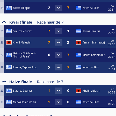
do
24
Kostas Filippas
Katerina Skor
22:54
Kwartfinale
Race naar de
7
do
25
Stauros Zoumas
Kostas Davetas
22:54
do
26
Xhelil Malushi
Armani Mahmutaj
22:06
do
Grigoris Spithouris
27
Marios Komninakis
"Hall of Fame"
22:34
do
28
Σπύρος Στρατουλης
Katerina Skor
23:51
Halve finale
Race naar de
7
vr
29
Stauros Zoumas
Xhelil Malushi
00:53
vr
30
Marios Komninakis
Katerina Skor
01:22