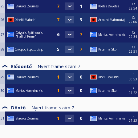
Cs
25
Stauros Zoumas
Kostas Davetas
22:54
Cs
26
Xhelil Malushi
Armani Mahmutaj
22:06
Cs
Grigoris Spithouris
27
Marios Komninakis
"Hall of Fame"
22:34
Cs
28
Σπύρος Στρατουλης
Katerina Skor
23:51
Elődöntő
Nyert frame szám
7
P
29
Stauros Zoumas
Xhelil Malushi
00:53
P
30
Marios Komninakis
Katerina Skor
01:22
Döntő
Nyert frame szám
7
P
31
Stauros Zoumas
Marios Komninakis
01:23