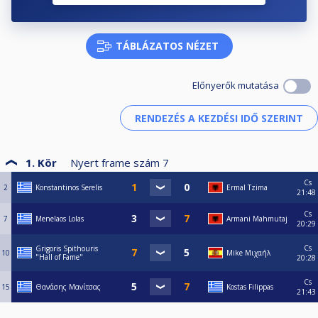
TÁBLÁZATOS NÉZET
Előnyerők mutatása
1. Kör
Nyert frame szám
7
Cs
2
Konstantinos Serelis
Ermal Tzima
21:48
Cs
7
Menelaos Lolas
Armani Mahmutaj
20:29
Cs
Grigoris Spithouris
10
Mike Μιχαήλ
"Hall of Fame"
20:28
Cs
15
Θανάσης Μανίτσας
Kostas Filippas
21:43