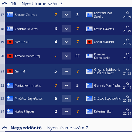
16
Nyert frame szám
7
Cs
Konstantinos
17
Stauros Zoumas
Serelis
21:49
Cs
18
Christos Davetas
Kostas Davetas
21:49
Cs
19
Bledi Lalai
Xhelil Malushi
20:55
Cs
Dimitris
20
Armani Mahmutaj
Karpouzelis
21:57
Cs
Grigoris Spithouris
21
Geni M
"Hall of Fame"
21:52
Cs
22
Marios Komninakis
Giannis Mamfredas
21:44
Cs
23
Μπιλλυς Βαγγελακος
Σπύρος Στρατουλης
20:28
Cs
24
Kostas Filippas
Katerina Skor
22:54
Negyeddöntő
Nyert frame szám
7