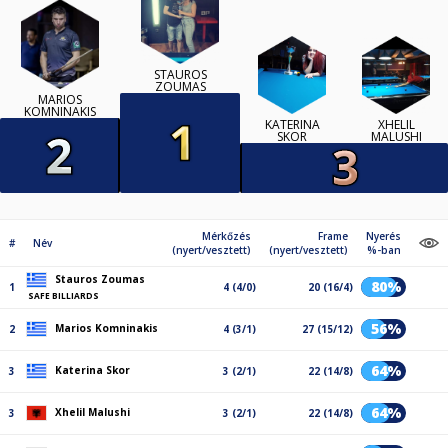
STAUROS
ZOUMAS
MARIOS
KOMNINAKIS
KATERINA
XHELIL
SKOR
MALUSHI
Mérkőzés
Frame
Nyerés
#
Név
(nyert/vesztett)
(nyert/vesztett)
%-ban
Stauros Zoumas
80%
1
4 (4/0)
20 (16/4)
SAFE BILLIARDS
56%
Marios Komninakis
2
4 (3/1)
27 (15/12)
64%
Katerina Skor
3
3 (2/1)
22 (14/8)
64%
Xhelil Malushi
3
3 (2/1)
22 (14/8)