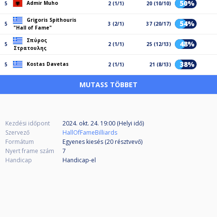
50%
Admir Muho
5
2 (1/1)
20 (10/10)
Grigoris Spithouris
54%
5
3 (2/1)
37 (20/17)
"Hall of Fame"
Σπύρος
48%
5
2 (1/1)
25 (12/13)
Στρατουλης
38%
Kostas Davetas
5
2 (1/1)
21 (8/13)
MUTASS TÖBBET
Kezdési időpont
2024. okt. 24. 19:00 (Helyi idő)
Szervező
HallOfFameBilliards
Formátum
Egyenes kiesés (20
résztvevő
)
Nyert frame szám
7
Handicap
Handicap-el