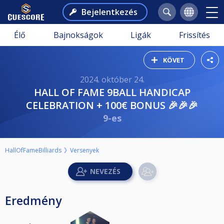
Bejelentkezés
Élő
Bajnokságok
Ligák
Frissítés
KÖVET
2024. október 24.
HALL OF FAME 9BALL HANDICAP
CELEBRATION + 100€ BONUS 🎉🎉🎉
9-es
HallOfFameBilliards
Versenyek
Eredmény