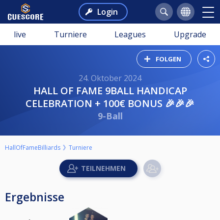
Login
live
Turniere
Leagues
Upgrade
FOLGEN
24. Oktober 2024
HALL OF FAME 9BALL HANDICAP
CELEBRATION + 100€ BONUS 🎉🎉🎉
9-Ball
HallOfFameBilliards
Turniere
Ergebnisse