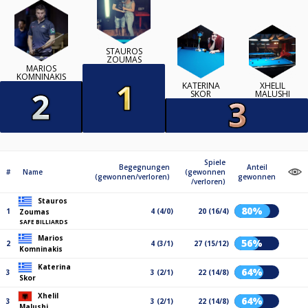
STAUROS
ZOUMAS
MARIOS
KOMNINAKIS
KATERINA
XHELIL
SKOR
MALUSHI
Spiele
Begegnungen
Anteil
#
Name
(gewonnen
(gewonnen/verloren)
gewonnen
/verloren)
Stauros
80%
1
4 (4/0)
20 (16/4)
Zoumas
SAFE BILLIARDS
Marios
56%
2
4 (3/1)
27 (15/12)
Komninakis
Katerina
64%
3
3 (2/1)
22 (14/8)
Skor
Xhelil
64%
3
3 (2/1)
22 (14/8)
Malushi