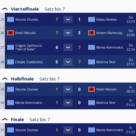
Viertelfinale
Satz bis
7
Do.
25
Stauros Zoumas
Kostas Davetas
22:54
Do.
26
Xhelil Malushi
Armani Mahmutaj
22:06
Do.
Grigoris Spithouris
27
Marios Komninakis
"Hall of Fame"
22:34
Do.
28
Σπύρος Στρατουλης
Katerina Skor
23:51
Halbfinale
Satz bis
7
Fr.
29
Stauros Zoumas
Xhelil Malushi
00:53
Fr.
30
Marios Komninakis
Katerina Skor
01:22
Finale
Satz bis
7
Fr.
31
Stauros Zoumas
Marios Komninakis
01:23