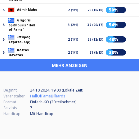
50%
Admir Muho
5
2 (1/1)
20 (10/10)
Grigoris
54%
5
3 (2/1)
37 (20/17)
Spithouris "Hall
of Fame"
Σπύρος
48%
5
2 (1/1)
25 (12/13)
Στρατουλης
Kostas
38%
5
2 (1/1)
21 (8/13)
Davetas
MEHR ANZEIGEN
Beginnt
24.10.2024, 19:00 (Lokale Zeit)
Veranstalter
HallOfFameBilliards
Format
Einfach-KO (20
teilnehmer
)
Satz bis
7
Handicap
Mit Handicap