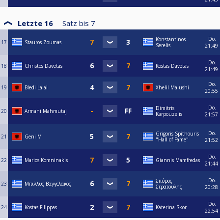
Letzte 16
Satz bis
7
Do.
Konstantinos
17
Stauros Zoumas
Serelis
21:49
Do.
18
Christos Davetas
Kostas Davetas
21:49
Do.
19
Bledi Lalai
Xhelil Malushi
20:55
Do.
Dimitris
20
Armani Mahmutaj
Karpouzelis
21:57
Do.
Grigoris Spithouris
21
Geni M
"Hall of Fame"
21:52
Do.
22
Marios Komninakis
Giannis Mamfredas
21:44
Do.
Σπύρος
23
Μπιλλυς Βαγγελακος
Στρατουλης
20:28
Do.
24
Kostas Filippas
Katerina Skor
22:54