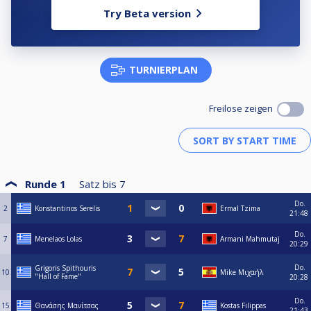
Try Beta version
TURNIERPLAN
Freilose zeigen
Runde 1
Satz bis
7
Do.
2
Konstantinos Serelis
Ermal Tzima
21:48
Do.
7
Menelaos Lolas
Armani Mahmutaj
20:29
Do.
Grigoris Spithouris
10
Mike Μιχαήλ
"Hall of Fame"
20:28
Do.
15
Θανάσης Μανίτσας
Kostas Filippas
21:43