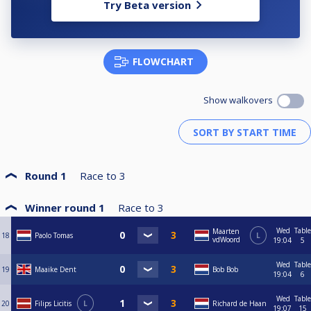
Try Beta version
FLOWCHART
Show walkovers
Round 1
Race to
3
Winner round 1
Race to
3
Wed
Table
Maarten
18
Paolo Tomas
L
vdWoord
19:04
5
Wed
Table
19
Maaike Dent
Bob Bob
19:04
6
Wed
Table
20
Filips Licitis
L
Richard de Haan
19:07
15