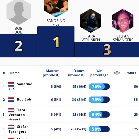
SANDRINO
FILE
BOB
BOB
TARA
STEFAN
VERHAREN
SPRANGERS
Matches
Frames
Win
#
Name
Points
(won/lost)
(won/lost)
percentage
Sandrino
76%
1
5 (5/0)
25 (19/6)
50
File
70%
Bob Bob
2
6 (5/1)
30 (21/9)
35
Tara
64%
3
5 (4/1)
22 (14/8)
25
Verharen
Hague 5
Stefan
58%
3
5 (4/1)
26 (15/11)
25
Sprangers