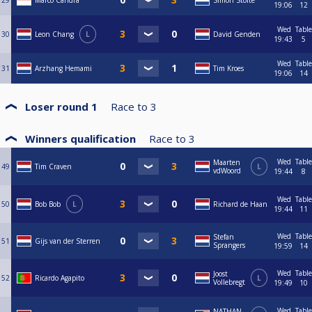
29
Marco Candra
Simon Stolte
19:06
12
Wed
Table
30
Leon Chang
L
David Genden
19:43
5
Wed
Table
31
Arzhang Hemami
Tim Kroes
19:06
14
Loser round 1
Race to
3
Winners qualification
Race to
3
Wed
Table
Maarten
49
Tim Craven
L
vdWoord
19:44
8
Wed
Table
50
Bob Bob
L
Richard de Haan
19:44
11
Wed
Table
Stefan
51
Gijs van der Sterren
Sprangers
19:59
14
Wed
Table
Joost
52
Ricardo Agapito
L
Vollebregt
19:49
10
Wed
Table
NATHAN