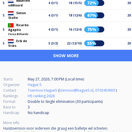
Maarten
72%
5
4 (3/1)
18 (13/5)
20
vdWoord
Simon
67%
5
4 (3/1)
18 (12/6)
20
Stolte
Ricardo
75%
5
4 (3/1)
16 (12/4)
20
Agapito
Focus Billiards
Erik de
55%
5
5 (3/2)
22 (12/10)
20
Vries
SHOW MORE
Starts
May 27, 2026, 7:00 PM (Local time)
Organizer
Hague 5
Contact
Toernooi Hague5
(
toernooi@hague5.nl
,
0703459001
)
Rankings
H5 ranking 2026
Format
Double to Single elimination (30
participants
)
Race to
3
Handicap
No handicap
More info
Huistoernooi voor iedereen die graag een balletje wil schieten.