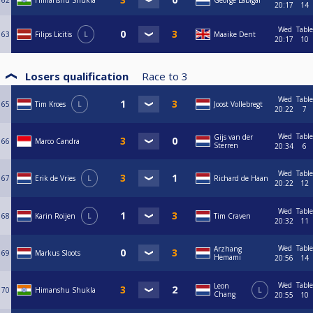
62
Himanshu Shukla
George Labigar
20:17
14
Wed
Table
63
Filips Licitis
L
Maaike Dent
20:17
10
Losers qualification
Race to
3
Wed
Table
65
Tim Kroes
L
Joost Vollebregt
20:22
7
Wed
Table
Gijs van der
66
Marco Candra
Sterren
20:34
6
Wed
Table
67
Erik de Vries
L
Richard de Haan
20:22
12
Wed
Table
68
Karin Roijen
L
Tim Craven
20:32
11
Wed
Table
Arzhang
69
Markus Sloots
Hemami
20:56
14
Wed
Table
Leon
70
Himanshu Shukla
L
Chang
20:55
10