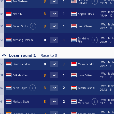
53
Tara Verharen
L
REEVES
19:59
6
Wed
Table
54
Kevin K
Angelo Tomas
19:49
12
Wed
Table
55
Simon Stolte
L
Leon Chang
20:12
8
Wed
Table
Sandrino
56
Arzhang Hemami
L
File
20:00
7
Loser round 2
Race to
3
Wed
Table
58
David Genden
Marco Candra
20:12
11
Wed
Table
59
Erik de Vries
Josue Britus
19:51
15
Wed
Table
60
Karin Roijen
L
Bawan Rashid
20:12
5
Wed
Table
Leo
61
Markus Sloots
L
Marienus
19:51
9
Wed
Table