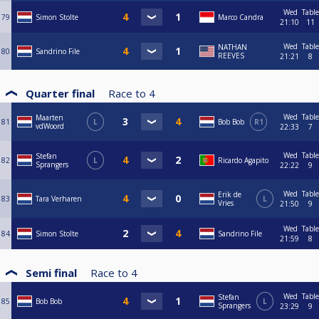
Wed
Table
79
Simon Stolte
Marco Candra
21:10
11
Wed
Table
NATHAN
80
Sandrino File
REEVES
21:21
8
Quarter final
Race to
4
Wed
Table
Maarten
81
L
Bob Bob
R1
vdWoord
22:33
7
Wed
Table
Stefan
82
L
Ricardo Agapito
Sprangers
22:22
9
Wed
Table
Erik de
83
Tara Verharen
L
Vries
21:50
9
Wed
Table
84
Simon Stolte
Sandrino File
21:59
8
Semi final
Race to
4
Wed
Table
Stefan
85
Bob Bob
L
Sprangers
23:29
9