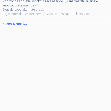
Voorrondes double knockout race naar de 3, vanaf laatste 16 single
knockout race naar de 4.
9 op de spot, alternate break!
(Bij minder dan 24 deelnemers voorrondes naar de laatste 8!)
Deelname 10 euro cash te betalen voor aanvang toernooi.
SHOW MORE