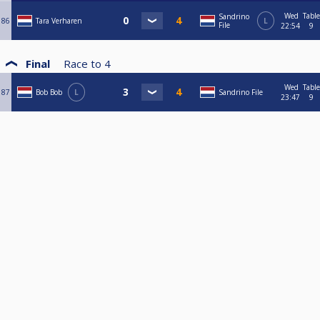
Wed
Table
Sandrino
86
Tara Verharen
L
File
22:54
9
Final
Race to
4
Wed
Table
87
Bob Bob
L
Sandrino File
23:47
9