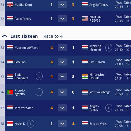
Wed
Table
71
Maaike Dent
Angelo Tomas
20:44
8
Wed
Table
NATHAN
72
Paolo Tomas
REEVES
20:33
15
Last sixteen
Race to
4
Wed
Table
Arzhang
73
Maarten vdWoord
L
Hemami
21:40
10
Wed
Table
74
Bob Bob
Tim Craven
21:09
12
Wed
Table
Stefan
Himanshu
75
L
Sprangers
Shukla
21:31
7
Wed
Table
Ricardo
76
L
Joost Vollebregt
Agapito
20:58
9
Wed
Table
Angelo
77
Tara Verharen
L
Tomas
21:18
9
Wed
Table
78
Kevin K
L
Erik de Vries
20:58
7