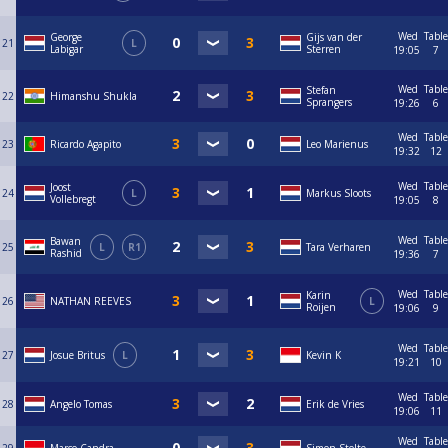
Wed
Table
George
Gijs van der
21
L
Labigar
Sterren
19:05
7
Wed
Table
Stefan
22
Himanshu Shukla
Sprangers
19:26
6
Wed
Table
23
Ricardo Agapito
Leo Marienus
19:32
12
Wed
Table
Joost
24
L
Markus Sloots
Vollebregt
19:05
8
Wed
Table
Bawan
25
L
R1
Tara Verharen
Rashid
19:36
7
Wed
Table
Karin
26
NATHAN REEVES
L
Roijen
19:06
9
Wed
Table
27
Josue Britus
L
Kevin K
19:21
10
Wed
Table
28
Angelo Tomas
Erik de Vries
19:06
11
Wed
Table