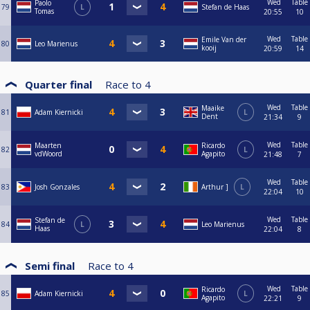
Wed
Table
Paolo
79
L
Stefan de Haas
Tomas
20:55
10
Wed
Table
Emile Van der
80
Leo Marienus
kooij
20:59
14
Quarter final
Race to
4
Wed
Table
Maaike
81
Adam Kiernicki
L
Dent
21:34
9
Wed
Table
Maarten
Ricardo
82
L
vdWoord
Agapito
21:48
7
Wed
Table
83
Josh Gonzales
Arthur ]
L
22:04
10
Wed
Table
Stefan de
84
L
Leo Marienus
Haas
22:04
8
Semi final
Race to
4
Wed
Table
Ricardo
85
Adam Kiernicki
L
Agapito
22:21
9