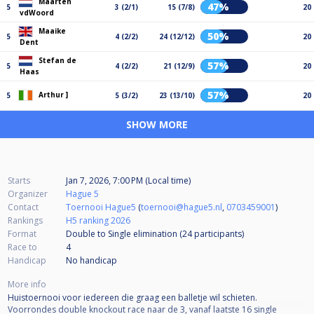
Maarten
47%
5
3 (2/1)
15 (7/8)
20
vdWoord
Maaike
50%
5
4 (2/2)
24 (12/12)
20
Dent
Stefan de
57%
5
4 (2/2)
21 (12/9)
20
Haas
57%
Arthur ]
5
5 (3/2)
23 (13/10)
20
SHOW MORE
Starts
Jan 7, 2026, 7:00 PM (Local time)
Organizer
Hague 5
Contact
Toernooi Hague5
(
toernooi@hague5.nl
,
0703459001
)
Rankings
H5 ranking 2026
Format
Double to Single elimination (24
participants
)
Race to
4
Handicap
No handicap
More info
Huistoernooi voor iedereen die graag een balletje wil schieten.
Voorrondes double knockout race naar de 3, vanaf laatste 16 single