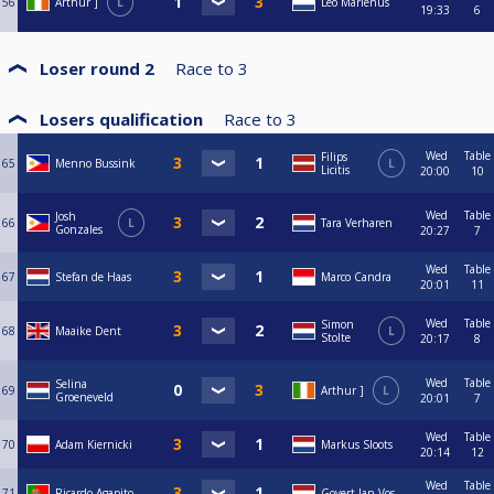
56
Arthur ]
L
Leo Marienus
19:33
6
Loser round 2
Race to
3
Losers qualification
Race to
3
Wed
Table
Filips
65
Menno Bussink
L
Licitis
20:00
10
Wed
Table
Josh
66
L
Tara Verharen
Gonzales
20:27
7
Wed
Table
67
Stefan de Haas
Marco Candra
20:01
11
Wed
Table
Simon
68
Maaike Dent
L
Stolte
20:17
8
Wed
Table
Selina
69
Arthur ]
L
Groeneveld
20:01
7
Wed
Table
70
Adam Kiernicki
Markus Sloots
20:14
12
Wed
Table
71
Ricardo Agapito
Govert-Jan Vos