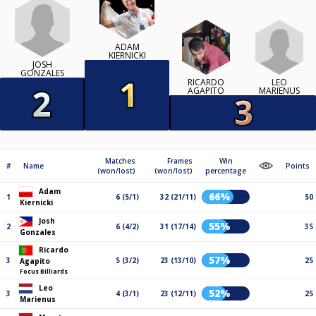
ADAM
KIERNICKI
JOSH
GONZALES
LEO
RICARDO
MARIENUS
AGAPITO
Matches
Frames
Win
#
Name
Points
(won/lost)
(won/lost)
percentage
Adam
66%
1
6 (5/1)
32 (21/11)
50
Kiernicki
Josh
55%
2
6 (4/2)
31 (17/14)
35
Gonzales
Ricardo
57%
3
5 (3/2)
23 (13/10)
25
Agapito
Focus Billiards
Leo
52%
3
4 (3/1)
23 (12/11)
25
Marienus