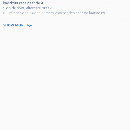
knockout race naar de 4.
9 op de spot, alternate break!
(Bij minder dan 24 deelnemers voorrondes naar de laatste 8!)
Deelname 10 euro cash te betalen voor aanvang toernooi.
SHOW MORE