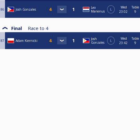
Wed
Table
Leo
86
Josh Gonzales
L
Marienus
23:02
9
Final
Race to
4
Wed
Table
Josh
87
Adam Kiernicki
L
Gonzales
23:42
9