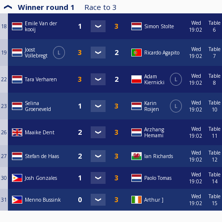
Winner round 1
Race to
3
Wed
Table
Emile Van der
18
Simon Stolte
kooij
19:02
6
Wed
Table
Joost
19
L
Ricardo Agapito
Vollebregt
19:02
7
Wed
Table
Adam
22
Tara Verharen
L
Kiernicki
19:02
8
Wed
Table
Selina
Karin
23
L
Groeneveld
Roijen
19:02
10
Wed
Table
Arzhang
26
Maaike Dent
Hemami
19:02
11
Wed
Table
27
Stefan de Haas
Ian Richards
19:02
12
Wed
Table
30
Josh Gonzales
Paolo Tomas
19:02
14
Wed
Table
31
Menno Bussink
Arthur ]
19:02
15