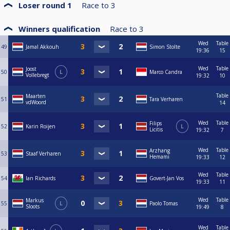
Loser round 1
Race to
3
Winners qualification
Race to
3
Wed
Table
49
Jamal Akkouh
Simon Stolte
19:36
15
Wed
Table
Joost
50
L
Marco Candra
Vollebregt
19:32
10
Table
Maarten
51
Tara Verharen
vdWoord
14
Wed
Table
Filips
52
Karin Roijen
L
Licitis
19:32
7
Wed
Table
Arzhang
53
Staaf Verharen
Hemami
19:33
12
Wed
Table
54
Ian Richards
Govert-Jan Vos
19:33
11
Wed
Table
Markus
55
L
Paolo Tomas
Sloots
19:49
8
Wed
Table