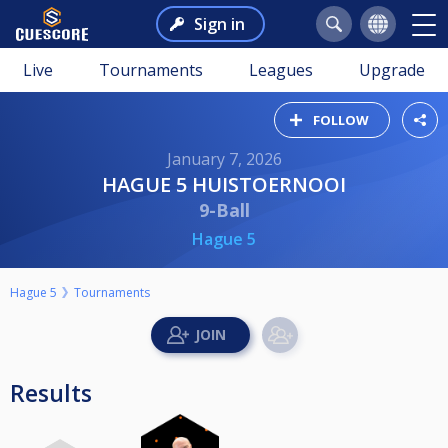
Sign in
Live
Tournaments
Leagues
Upgrade
FOLLOW
January 7, 2026
HAGUE 5 HUISTOERNOOI
9-Ball
Hague 5
Hague 5
Tournaments
Results