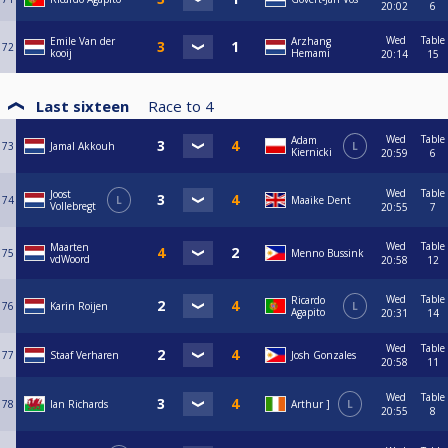
20:02
6
Wed
Table
Emile Van der
Arzhang
72
kooij
Hemami
20:14
15
Last sixteen
Race to
4
Wed
Table
Adam
73
Jamal Akkouh
L
Kiernicki
20:59
6
Wed
Table
Joost
74
L
Maaike Dent
Vollebregt
20:55
7
Wed
Table
Maarten
75
Menno Bussink
vdWoord
20:58
12
Wed
Table
Ricardo
76
Karin Roijen
L
Agapito
20:31
14
Wed
Table
77
Staaf Verharen
Josh Gonzales
20:58
11
Wed
Table
78
Ian Richards
Arthur ]
L
20:55
8