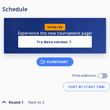
Schedule
UPDATED
Experience the new tournament page!
Try Beta version
FLOWCHART
Show walkovers
Round 1
Race to
3