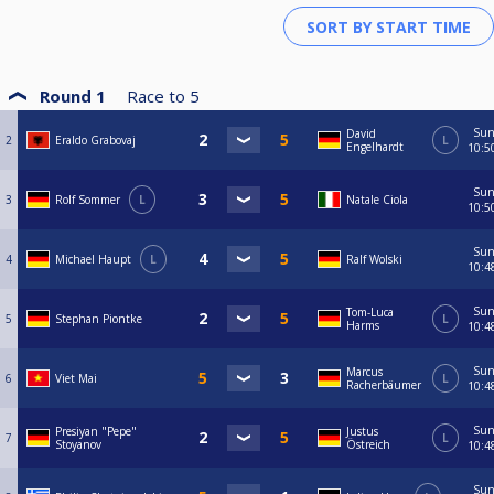
Round 1
Race to
5
Su
David
2
Eraldo Grabovaj
L
Engelhardt
10:5
Su
3
Rolf Sommer
L
Natale Ciola
10:5
Su
4
Michael Haupt
L
Ralf Wolski
10:4
Su
Tom-Luca
5
Stephan Piontke
L
Harms
10:4
Su
Marcus
6
Viet Mai
L
Racherbäumer
10:4
Su
Presiyan "Pepe"
Justus
7
L
Stoyanov
Östreich
10:4
Su