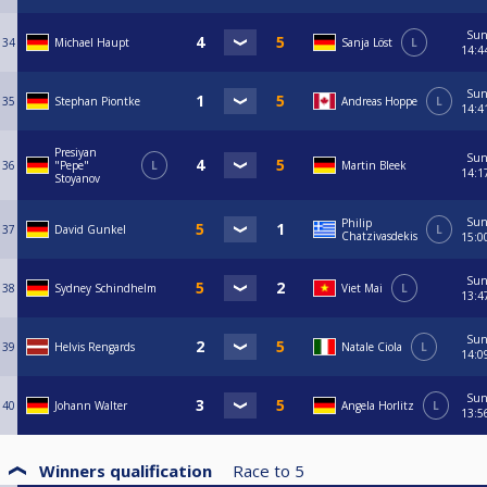
Su
34
Michael Haupt
Sanja Löst
L
14:4
Su
35
Stephan Piontke
Andreas Hoppe
L
14:4
Presiyan
Su
36
"Pepe"
L
Martin Bleek
14:1
Stoyanov
Su
Philip
37
David Gunkel
L
Chatzivasdekis
15:0
Su
38
Sydney Schindhelm
Viet Mai
L
13:4
Su
39
Helvis Rengards
Natale Ciola
L
14:0
Su
40
Johann Walter
Angela Horlitz
L
13:5
Winners qualification
Race to
5