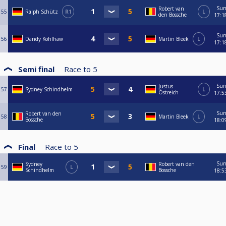
Su
Robert van
55
Ralph Schütz
R1
L
den Bossche
17:1
Su
56
Dandy Kohlhaw
Martin Bleek
L
17:1
Semi final
Race to
5
Su
Justus
57
Sydney Schindhelm
L
Östreich
17:5
Su
Robert van den
58
Martin Bleek
L
Bossche
18:0
Final
Race to
5
Su
Sydney
Robert van den
59
L
Schindhelm
Bossche
18:5