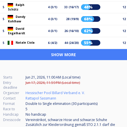
Ralph
48%
5
4 (3/1)
33 (16/17)
12
Schütz
Dandy
68%
5
4 (3/1)
28 (19/9)
12
Kohlhaw
David
62%
5
4 (3/1)
26 (16/10)
12
Engelhardt
55%
Natale Ciola
5
6 (4/2)
44 (24/20)
12
SHOW MORE
Starts
Jun 21, 2026, 11:00 AM (Local time)
Entry
Jun 17, 2026, 11:59 PM (Local time)
deadline
Organizer
Hessischer Pool Billard Verband e. V.
Contact
Rattapol Sassmann
Format
Double to Single elimination (30
participants
)
Race to
5
Handicap
No handicap
Dresscode
Vereinstrikot, schwarze Hose und schwarze Schuhe
Zusätzlich zur Kleiderordnung gemäß STO 2.1.1 darf die