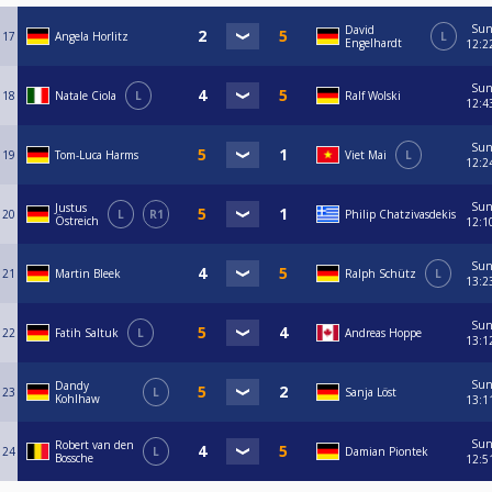
Su
David
17
Angela Horlitz
L
Engelhardt
12:2
Su
18
Natale Ciola
L
Ralf Wolski
12:4
Su
19
Tom-Luca Harms
Viet Mai
L
12:2
Su
Justus
20
L
R1
Philip Chatzivasdekis
Östreich
12:1
Su
21
Martin Bleek
Ralph Schütz
L
13:2
Su
22
Fatih Saltuk
L
Andreas Hoppe
13:1
Su
Dandy
23
L
Sanja Löst
Kohlhaw
13:1
Su
Robert van den
24
L
Damian Piontek
Bossche
12:5