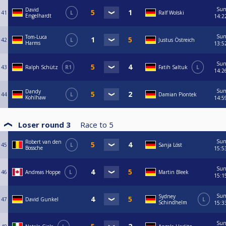
Su
David
41
L
Ralf Wolski
Engelhardt
14:2
Su
Tom-Luca
42
L
Justus Östreich
Harms
13:5
Su
43
Ralph Schütz
R1
Fatih Saltuk
L
14:2
Su
Dandy
44
L
Damian Piontek
Kohlhaw
14:5
Loser round 3
Race to
5
Su
Robert van den
45
L
Sanja Löst
Bossche
15:5
Su
46
Andreas Hoppe
L
Martin Bleek
15:1
Su
Sydney
47
David Gunkel
L
Schindhelm
15:3
Su