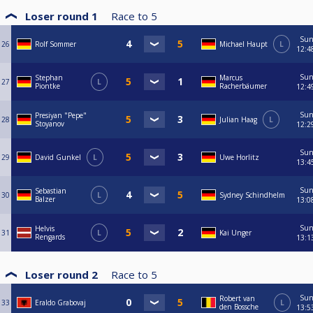
Loser round 1
Race to
5
Su
26
Rolf Sommer
Michael Haupt
L
12:4
Su
Stephan
Marcus
27
L
Piontke
Racherbäumer
12:4
Su
Presiyan "Pepe"
28
Julian Haag
L
Stoyanov
12:2
Su
29
David Gunkel
L
Uwe Horlitz
13:4
Su
Sebastian
30
L
Sydney Schindhelm
Balzer
13:0
Su
Helvis
31
L
Kai Unger
Rengards
13:1
Loser round 2
Race to
5
Su
Robert van
33
Eraldo Grabovaj
L
den Bossche
13:5