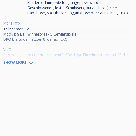
Kleiderordnung wie folgt angepasst werden:
Geschlossenes, festes Schuhwerk, kurze Hose (keine
Badehose, Sporthosen, Jogginghose oder ähnliches), Trikot.
More info
Teilnehmer: 32
Modus: 9 Ball Winnerbreak 5 Gewinnspiele
DKO bis zu den letzten 8, danach EKO
VL/OL:
https://cuescore.com/tournament/HPBV+Liga+Einzelmeisterschaft+Verbands-+und+Oberliga+BV+M%C3%B6rfelden-Walldorf/81537421
SHOW MORE
LL:
https://cuescore.com/tournament/HPBV+Liga+Einzelmeisterschaft+Landesliga+PBC+Gelnhausen/81537418
BL:
https://cuescore.com/tournament/HPBV+Liga+Einzelmeisterschaft+Bezirksliga+BV+Kahl/81533755