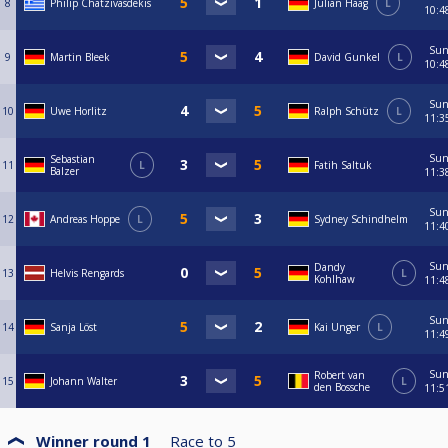
8
Philip Chatzivasdekis
Julian Haag
L
10:4
Su
9
Martin Bleek
David Gunkel
L
10:4
Su
10
Uwe Horlitz
Ralph Schütz
L
11:3
Su
Sebastian
11
L
Fatih Saltuk
Balzer
11:3
Su
12
Andreas Hoppe
L
Sydney Schindhelm
11:4
Su
Dandy
13
Helvis Rengards
L
Kohlhaw
11:4
Su
14
Sanja Löst
Kai Unger
L
11:4
Su
Robert van
15
Johann Walter
L
den Bossche
11:5
Winner round 1
Race to
5