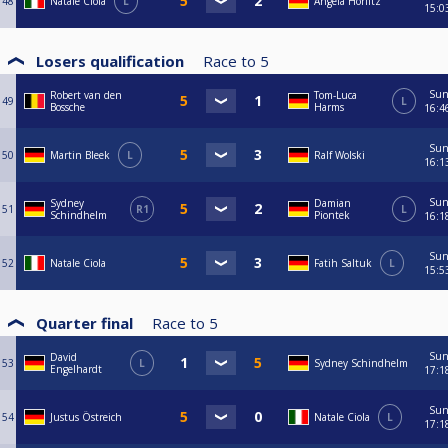
48
Natale Ciola
L
Angela Horlitz
15:0
Losers qualification
Race to
5
Su
Robert van den
Tom-Luca
49
L
Bossche
Harms
16:4
Su
50
Martin Bleek
L
Ralf Wolski
16:1
Su
Sydney
Damian
51
R1
L
Schindhelm
Piontek
16:1
Su
52
Natale Ciola
Fatih Saltuk
L
15:5
Quarter final
Race to
5
Su
David
53
L
Sydney Schindhelm
Engelhardt
17:1
Su
54
Justus Östreich
Natale Ciola
L
17:1