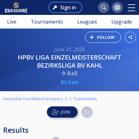
Sign in
Live
Tournaments
Leagues
Upgrade
FOLLOW
June 21, 2026
HPBV LIGA EINZELMEISTERSCHAFT
BEZIRKSLIGA BV KAHL
9-Ball
BV Kahl
Hessischer Pool Billard Verband e. V.
Tournaments
Results