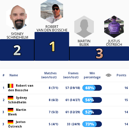
ROBERT
VAN DEN BOSSCHE
SYDNEY
SCHINDHELM
MARTIN
JUSTUS
BLEEK
ÖSTREICH
Matches
Frames
Win
#
Name
Points
(won/lost)
(won/lost)
percentage
Robert van
68%
1
8 (7/1)
57 (39/18)
16
den Bossche
Sydney
56%
2
8 (6/2)
61 (34/27)
15
Schindhelm
Martin
52%
3
7 (5/2)
61 (32/29)
14
Bleek
Justus
73%
3
5 (4/1)
33 (24/9)
14
Östreich