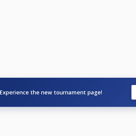
nberg
nt/HPBV+14.1-Endlos+LK-A+Senioren+PBC+Pool+Sharks+Or
ent/HPBV+14.1-Endlos+LK-A+Damen+PBC+Gie%C3%9Fen/807
nt/HPBV+14.1-Endlos+LK-A+Ladies+PBC+Gie%C3%9Fen/8078
Experience the new tournament page!