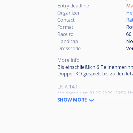
Entry deadline
May
Organizer
Hes
Contact
Ra
Format
Ro
Race to
60
Handicap
No
Dresscode
Ve
More info
Bis einschließlich 6 Teilnehmerin
Doppel-KO gespielt bis zu den letz
LK-A 14.1
Meldeschluss: 31.05.2026, 23:59 U
Turniertermin: 07.06.2026
SHOW MORE
Turnierbeginn: 11:00 Uhr (Meldefri
Kategorie / Veranstaltungsort: A
Herren / BV Mörfelden-Walldorf
https://cuescore.com/tourname