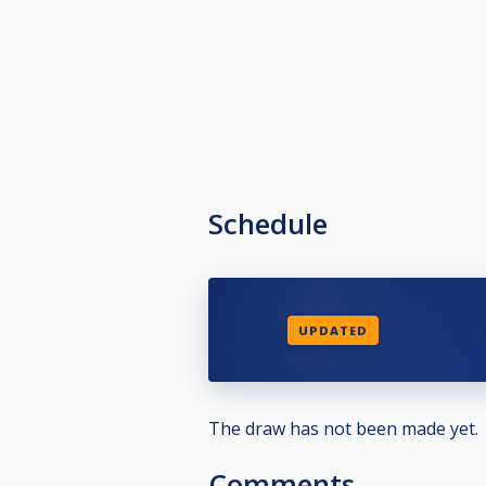
Senioren / PBC Pool Sharks Orte
https://cuescore.com/tourname
Damen / PBC Gießen
https://cuescore.com/tournam
Ladies / PBC Gießen
https://cuescore.com/tourname
Schedule
UPDATED
The draw has not been made yet.
Comments