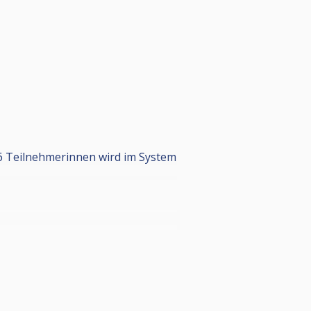
s 6 Teilnehmerinnen wird im System
lldorf/80785777