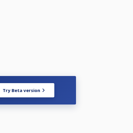
tenberg/80788192
88297
8237
Try Beta version