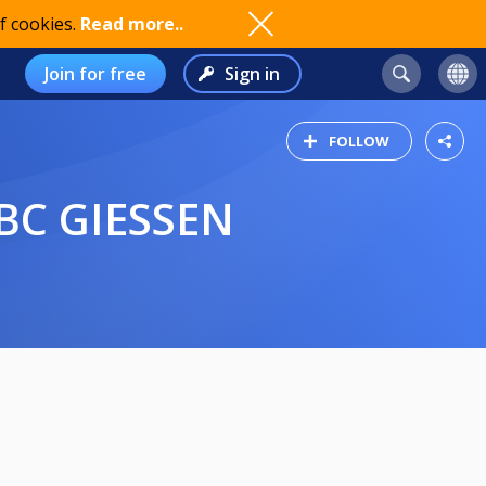
f cookies.
Read more..
Join for free
Sign in
FOLLOW
C GIESSEN