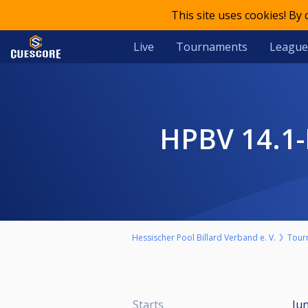
This site uses cookies! By
Live
Tournaments
League
HPBV 14.
Hessischer Pool Billard Verband e. V.
Tour
Starts
Jun