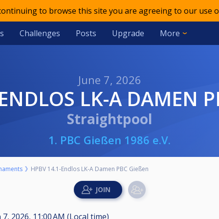
 continuing to browse this site you are agreeing to our use o
s
Challenges
Posts
Upgrade
More
June 7, 2026
1-ENDLOS LK-A DAMEN PB
Straightpool
1. PBC Gießen 1986 e.V.
naments
HPBV 14.1-Endlos LK-A Damen PBC Gießen
 7, 2026, 11:00 AM (Local time)