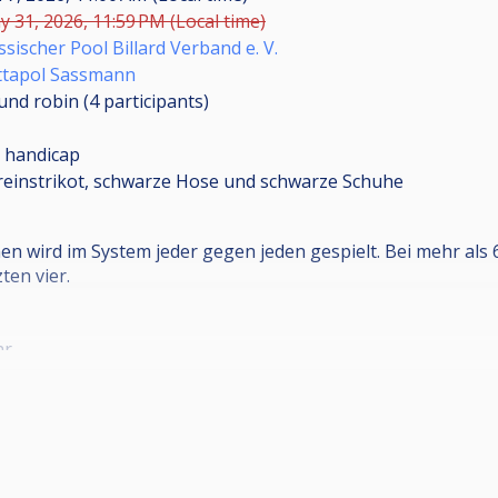
 31, 2026, 11:59 PM (Local time)
sischer Pool Billard Verband e. V.
ttapol Sassmann
und robin (4
participants
)
 handicap
reinstrikot, schwarze Hose und schwarze Schuhe
nen wird im System jeder gegen jeden gespielt. Bei mehr al
ten vier.
hr
st, laut STO 2.3.6 (2), 15 Minuten vor Turnierbeginn)
nmeldung direkt über Cuescore
nt/HPBV+14.1-Endlos+LK-A+Herren+BV+M%C3%B6rfelden-Wa