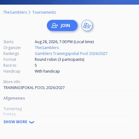
TheGamblers
Tournaments
Starts
Aug 28, 2026, 7:00 PM (Local time)
Organizer
TheGamblers
Rankings
Gamblers Trainingspokal Pool 2026/2027
Format
Round robin (3
participants
)
Race to
5
Handicap
With handicap
More info
TRAININGSPOKAL POOL 2026/2027
Allgemeines
Turniertag
Freitag
SHOW MORE
Turnierbeginn
19:00 Uhr