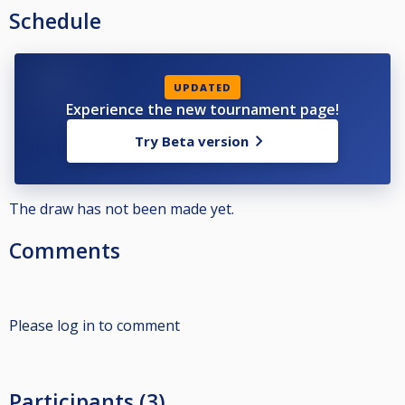
Startgeld
Schedule
2,00 € je Turnierabend
Gastspielbeitrag
6,00 € je Turnierabend
UPDATED
Spielmodus
Experience the new tournament page!
Gruppenphase mit Handicap.
Try Beta version
Die Handicap-Einteilung erfolgt durch die Turnierleitung.
Der Gewinner des Ausstoßens entscheidet, ob der Satz in 9-Ball oder 10-
Ball gespielt wird.
The draw has not been made yet.
Disziplinen
Comments
9-Ball
5 Gewinnspiele (Best of 9)
Wechselbreak
10-Ball
Please log in to comment
5 Gewinnspiele (Best of 9)
Wechselbreak
8-Ball
Jeden letzten Freitag im Monat
Participants (3)
3 Gewinnspiele (Best of 5)