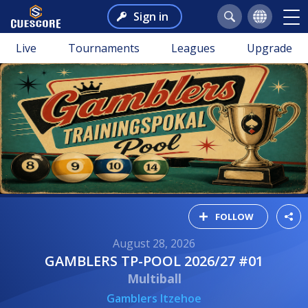
Sign in
Live
Tournaments
Leagues
Upgrade
FOLLOW
August 28, 2026
GAMBLERS TP-POOL 2026/27 #01
Multiball
Gamblers Itzehoe