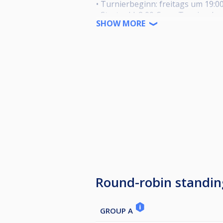
• Turnierbeginn: freitags um 19:0
• Startgeld: 2,00 € pro Turnierabe
SHOW MORE
• Gastspielbeitrag: 6,00 € pro Tur
• Modus: Multiball mit Handicap
• Handicap-Einteilung: erfolgt dur
• Ausspielziel: Gespielt wird auf 4
• Ausstoßen: Wer das Ausstoßen gew
• 50 % des Jackpots: werden an di
• 50 % des Jackpots: werden unter
• Finalturnier: Für das Finalturnie
Turnieren der Serie teilgenomme
• Sieger: Der Trainingspokalsieger
steht.
• Punkteverteilung: Ab der zweiten
Bonuspunkte – so bleibt’s bis zu
Round-robin standin
Finalturnier, der Termin steht fest
📅 Samstag, 23 Mai 2026.
🕐 13:00 Uhr.
GROUP A