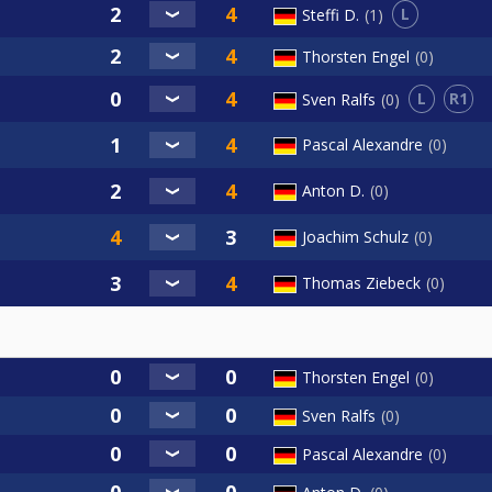
L
Steffi D.
1
Thorsten Engel
0
L
R1
Sven Ralfs
0
Pascal Alexandre
0
Anton D.
0
Joachim Schulz
0
Thomas Ziebeck
0
Thorsten Engel
0
Sven Ralfs
0
Pascal Alexandre
0