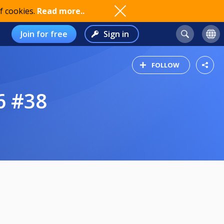
f cookies.
Read more..
Join for free
Sign in
FOLLOW
6 #38