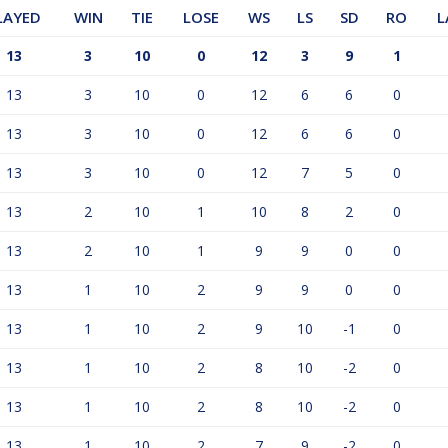
LAYED
WIN
TIE
LOSE
WS
LS
SD
RO
L
 dem Veranstalter vorbehalten.
t allen Teilnehmern gut Stoß und viel Erfolg!
13
3
10
0
12
3
9
1
13
3
10
0
12
6
6
0
13
3
10
0
12
6
6
0
13
3
10
0
12
7
5
0
13
2
10
1
10
8
2
0
13
2
10
1
9
9
0
0
13
1
10
2
9
9
0
0
13
1
10
2
9
10
-1
0
13
1
10
2
8
10
-2
0
13
1
10
2
8
10
-2
0
13
1
10
2
7
9
-2
0