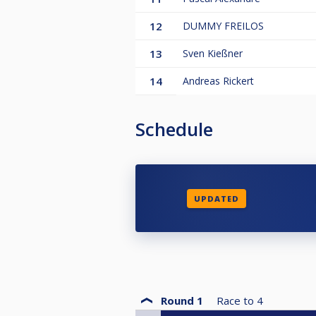
12
DUMMY FREILOS
13
Sven Kießner
14
Andreas Rickert
Schedule
UPDATED
Round 1
Race to
4