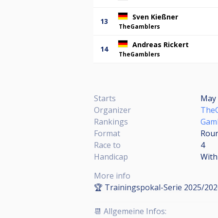
Sven Kießner
13
TheGamblers
Andreas Rickert
14
TheGamblers
Starts
May 
Organizer
The
Rankings
Gamb
Format
Roun
Race to
4
Handicap
With
More info
🏆 Trainingspokal-Serie 2025/20
📆 Allgemeine Infos: