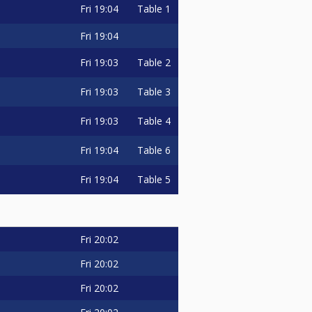
Fri
19:04
Table 1
Fri
19:04
Fri
19:03
Table 2
Fri
19:03
Table 3
Fri
19:03
Table 4
Fri
19:04
Table 6
Fri
19:04
Table 5
Fri
20:02
Fri
20:02
Fri
20:02