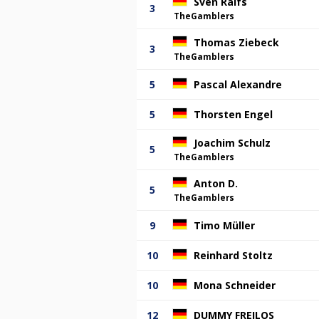
Sven Ralfs
3
TheGamblers
Thomas Ziebeck
3
TheGamblers
5
Pascal Alexandre
5
Thorsten Engel
Joachim Schulz
5
TheGamblers
Anton D.
5
TheGamblers
9
Timo Müller
10
Reinhard Stoltz
10
Mona Schneider
12
DUMMY FREILOS