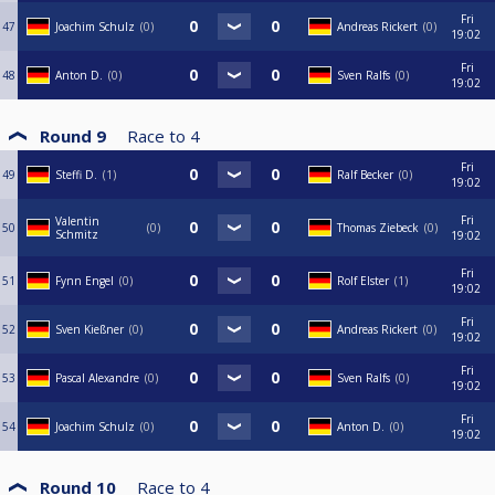
Fri
47
Joachim Schulz
0
Andreas Rickert
0
19:02
Fri
48
Anton D.
0
Sven Ralfs
0
19:02
Round 9
Race to
4
Fri
49
Steffi D.
1
Ralf Becker
0
19:02
Fri
Valentin
50
0
Thomas Ziebeck
0
Schmitz
19:02
Fri
51
Fynn Engel
0
Rolf Elster
1
19:02
Fri
52
Sven Kießner
0
Andreas Rickert
0
19:02
Fri
53
Pascal Alexandre
0
Sven Ralfs
0
19:02
Fri
54
Joachim Schulz
0
Anton D.
0
19:02
Round 10
Race to
4