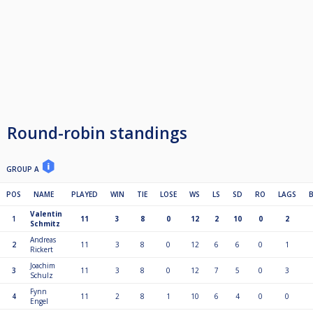
teilgenommen haben.
• Sieger: Der Trainingspokalsieger (mit Gravur im Pokal) ist derjenige, der
am Ende der Serie an der Spitze der Gesamtrangliste steht.
• Punkteverteilung: Ab der zweiten Saisonhälfte zählen alle Punkte doppelt.
In den letzten 3 Spieltagen gibt’s zusätzlich Bonuspunkte – so bleibt’s bis
zum Schluss spannend!
Finalturnier, der Termin steht fest!
📅 Samstag, 16 Mai 2026.
🕐 13:00 Uhr.
Round-robin standings
⚠️ Hinweis zu Änderungen:
Änderungen jeglicher Art bleiben dem Veranstalter vorbehalten.
Das Gamblers Team Itzehoe wünscht allen Teilnehmern gut Stoß und viel
GROUP A
Erfolg!
POS
NAME
PLAYED
WIN
TIE
LOSE
WS
LS
SD
RO
LAGS
Valentin
1
11
3
8
0
12
2
10
0
2
Schmitz
Andreas
2
11
3
8
0
12
6
6
0
1
Rickert
Joachim
3
11
3
8
0
12
7
5
0
3
Schulz
Fynn
4
11
2
8
1
10
6
4
0
0
Engel