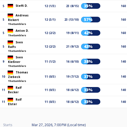
35%
Steffi D.
5
12 (1/3)
23 (8/15)
160
Andreas
57%
5
12 (3/1)
23 (13/10)
160
Rickert
TheGamblers
Anton D.
42%
5
12 (2/2)
19 (8/11)
160
TheGamblers
Sven
43%
5
12 (2/2)
21 (9/12)
160
Ralfs
TheGamblers
Sven
38%
9
11 (1/2)
16 (6/10)
140
Kießner
TheGamblers
Thomas
37%
10
11 (0/3)
19 (7/12)
140
Ziebeck
TheGamblers
Ralf
33%
11
11 (0/3)
18 (6/12)
140
Becker
Rolf
33%
11
11 (0/3)
18 (6/12)
140
Elster
Starts
Mar 27, 2026, 7:00 PM (Local time)