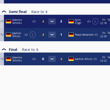
Semi final
Race to
4
Fri
Ta
Valentin
Fynn
71
0
0
L
Schmitz
Engel
22:18
Fri
Ta
Joachim
72
0
L
Pascal Alexandre
0
Schulz
22:39
Final
Race to
4
Fri
Ta
Valentin
73
0
Joachim Schulz
0
Schmitz
23:22