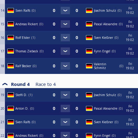
Fri
14
Sven Ralfs
0
Joachim Schulz
0
19:02
Fri
15
Andreas Rickert
0
Pascal Alexandre
0
19:02
Fri
16
Rolf Elster
1
Sven Kießner
0
19:02
Fri
17
Thomas Ziebeck
0
Fynn Engel
0
19:02
Fri
Valentin
18
Ralf Becker
0
0
Schmitz
19:02
Round 4
Race to
4
Fri
19
Steffi D.
1
Joachim Schulz
0
19:02
Fri
20
Anton D.
0
Pascal Alexandre
0
19:02
Fri
21
Sven Ralfs
0
Sven Kießner
0
19:02
Fri
22
Andreas Rickert
0
Fynn Engel
0
19:02