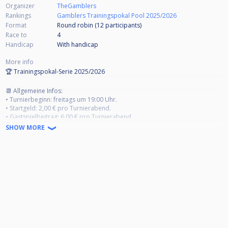
Organizer
TheGamblers
Rankings
Gamblers Trainingspokal Pool 2025/2026
Format
Round robin (12
participants
)
Race to
4
Handicap
With handicap
More info
🏆 Trainingspokal-Serie 2025/2026
📆 Allgemeine Infos:
• Turnierbeginn: freitags um 19:00 Uhr.
• Startgeld: 2,00 € pro Turnierabend.
• Gastspielbeitrag: 6,00 € pro Turnierabend.
• Modus: Multiball mit Handicap im Gruppenmodus.
SHOW MORE
• Handicap-Einteilung: erfolgt durch die Turnierleitung.
• Ausspielziel: Gespielt wird auf 4 Gewinnspiele (Best of 7), mit
Wechselbreak.
• Ausstoßen: Wer das Ausstoßen gewinnt, wählt die Disziplin für den Satz
(9-Ball oder 10-Ball).
• 50 % des Jackpots: werden an die Top 8 der Gesamtrangliste
ausgeschüttet.
• 50 % des Jackpots: werden unter den besten acht im Finalturnier
ausgeschüttet.
• Finalturnier: Für das Finalturnier qualifizieren sich die ersten 8 der
Rangliste sowie alle Teilnehmer, die an mindestens 12 Turnieren der Serie