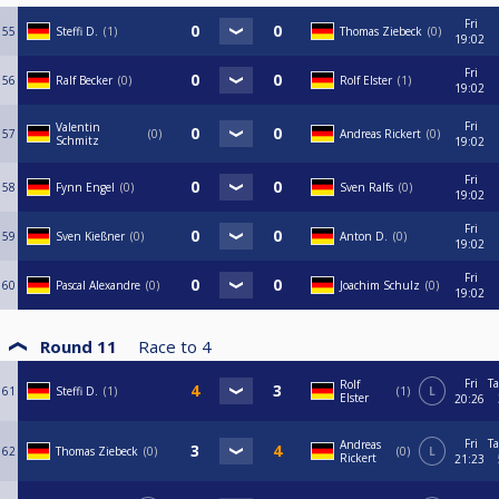
Fri
55
Steffi D.
1
Thomas Ziebeck
0
19:02
Fri
56
Ralf Becker
0
Rolf Elster
1
19:02
Fri
Valentin
57
0
Andreas Rickert
0
Schmitz
19:02
Fri
58
Fynn Engel
0
Sven Ralfs
0
19:02
Fri
59
Sven Kießner
0
Anton D.
0
19:02
Fri
60
Pascal Alexandre
0
Joachim Schulz
0
19:02
Round 11
Race to
4
Fri
Ta
Rolf
61
Steffi D.
1
1
L
Elster
20:26
Fri
Ta
Andreas
62
Thomas Ziebeck
0
0
L
Rickert
21:23