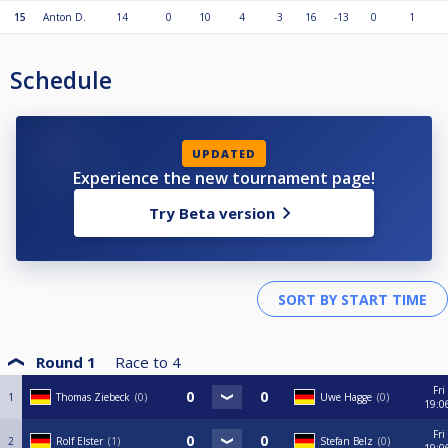
15
Anton D.
14
0
10
4
3
16
-13
0
1
Schedule
UPDATED
Experience the new tournament page!
Try Beta version
Round 1
Race to
4
Fri
1
Thomas Ziebeck
0
Uwe Hagge
0
19:0
Fri
2
Rolf Elster
1
Stefan Belz
0