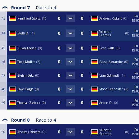
Round 7
Race to
4
Fri
43
Reinhard Stoltz
1
Andreas Rickert
0
19:0
Fri
Valentin
44
Steffi D.
1
0
Schmitz
19:0
Fri
45
Julian Levsen
0
Sven Ralfs
0
19:0
Fri
46
Timo Müller
2
Pascal Alexandre
0
19:0
Fri
47
Stefan Belz
0
Léan Schmidt
1
19:0
Fri
48
Uwe Hagge
0
Mona Schneider
2
19:0
Fri
49
Thomas Ziebeck
0
Anton D.
0
19:0
Round 8
Race to
4
Fri
Valentin
50
Andreas Rickert
0
0
Schmitz
19:0