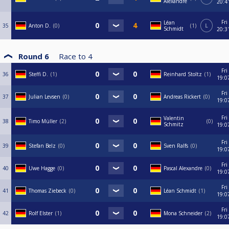
Alexandre
20:4
Fri
Léan
35
Anton D.
0
1
L
Schmidt
20:3
Round 6
Race to
4
Fri
36
Steffi D.
1
Reinhard Stoltz
1
19:0
Fri
37
Julian Levsen
0
Andreas Rickert
0
19:0
Fri
Valentin
38
Timo Müller
2
0
Schmitz
19:0
Fri
39
Stefan Belz
0
Sven Ralfs
0
19:0
Fri
40
Uwe Hagge
0
Pascal Alexandre
0
19:0
Fri
41
Thomas Ziebeck
0
Léan Schmidt
1
19:0
Fri
42
Rolf Elster
1
Mona Schneider
2
19:0