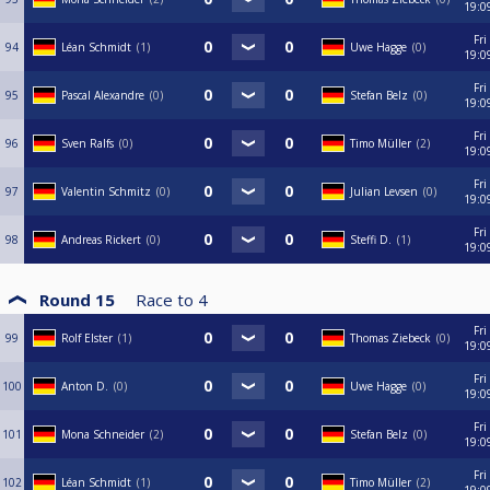
19:0
Fri
94
Léan Schmidt
1
Uwe Hagge
0
19:0
Fri
95
Pascal Alexandre
0
Stefan Belz
0
19:0
Fri
96
Sven Ralfs
0
Timo Müller
2
19:0
Fri
97
Valentin Schmitz
0
Julian Levsen
0
19:0
Fri
98
Andreas Rickert
0
Steffi D.
1
19:0
Round 15
Race to
4
Fri
99
Rolf Elster
1
Thomas Ziebeck
0
19:0
Fri
100
Anton D.
0
Uwe Hagge
0
19:0
Fri
101
Mona Schneider
2
Stefan Belz
0
19:0
Fri
102
Léan Schmidt
1
Timo Müller
2