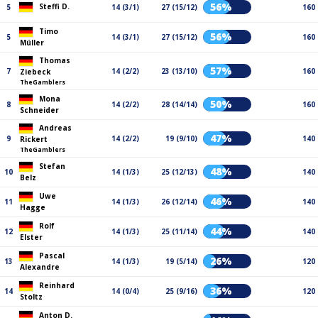
56%
Steffi D.
5
14 (3/1)
27 (15/12)
160
Timo
56%
5
14 (3/1)
27 (15/12)
160
Müller
Thomas
57%
7
14 (2/2)
23 (13/10)
160
Ziebeck
TheGamblers
Mona
50%
8
14 (2/2)
28 (14/14)
160
Schneider
Andreas
47%
9
14 (2/2)
19 (9/10)
140
Rickert
TheGamblers
Stefan
48%
10
14 (1/3)
25 (12/13)
140
Belz
Uwe
46%
11
14 (1/3)
26 (12/14)
140
Hagge
Rolf
44%
12
14 (1/3)
25 (11/14)
140
Elster
Pascal
26%
13
14 (1/3)
19 (5/14)
120
Alexandre
Reinhard
36%
14
14 (0/4)
25 (9/16)
120
Stoltz
Anton D.