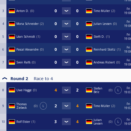
19:0
Fri
3
Anton D.
0
Timo Müller
2
19:0
Fri
4
Mona Schneider
2
Julian Levsen
0
19:0
Fri
5
Léan Schmidt
1
Steffi D.
1
19:0
Fri
6
Pascal Alexandre
0
Reinhard Stoltz
1
19:0
Fri
7
Sven Ralfs
0
Andreas Rickert
0
19:0
Round 2
Race to
4
Fri
Stefan
8
Uwe Hagge
0
0
L
Belz
19:0
Fri
Thomas
9
0
L
Timo Müller
2
Ziebeck
19:0
Fri
Julian
10
Rolf Elster
1
0
L
Levsen
19:0