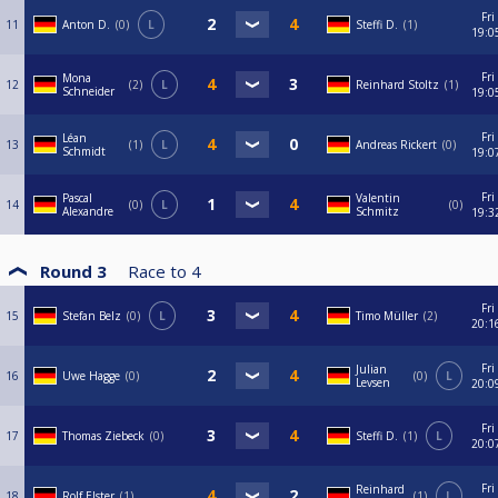
Fri
11
Anton D.
0
L
Steffi D.
1
19:0
Fri
Mona
12
2
L
Reinhard Stoltz
1
Schneider
19:0
Fri
Léan
13
1
L
Andreas Rickert
0
Schmidt
19:0
Fri
Pascal
Valentin
14
0
L
0
Alexandre
Schmitz
19:3
Round 3
Race to
4
Fri
15
Stefan Belz
0
L
Timo Müller
2
20:1
Fri
Julian
16
Uwe Hagge
0
0
L
Levsen
20:0
Fri
17
Thomas Ziebeck
0
Steffi D.
1
L
20:0
Fri
Reinhard
18
Rolf Elster
1
1
L