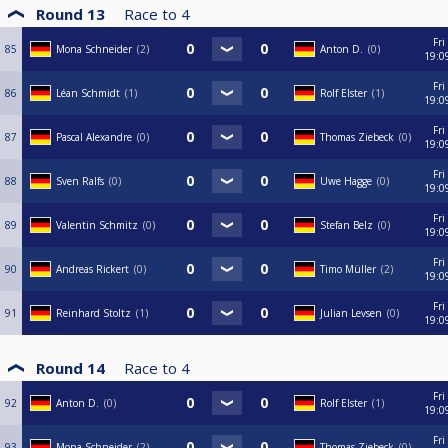
Round 13
Race to
4
Fri
85
Mona Schneider
2
Anton D.
0
19:0
Fri
86
Léan Schmidt
1
Rolf Elster
1
19:0
Fri
87
Pascal Alexandre
0
Thomas Ziebeck
0
19:0
Fri
88
Sven Ralfs
0
Uwe Hagge
0
19:0
Fri
89
Valentin Schmitz
0
Stefan Belz
0
19:0
Fri
90
Andreas Rickert
0
Timo Müller
2
19:0
Fri
91
Reinhard Stoltz
1
Julian Levsen
0
19:0
Round 14
Race to
4
Fri
92
Anton D.
0
Rolf Elster
1
19:0
Fri
93
Mona Schneider
2
Thomas Ziebeck
0