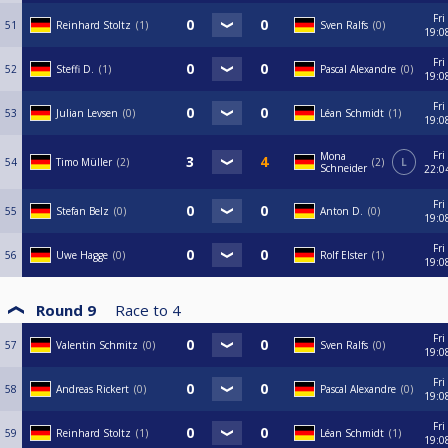
Fri
51
Reinhard Stoltz
1
Sven Ralfs
0
19:0
Fri
52
Steffi D.
1
Pascal Alexandre
0
19:0
Fri
53
Julian Levsen
0
Léan Schmidt
1
19:0
Fri
Mona
54
Timo Müller
2
2
L
Schneider
22:0
Fri
55
Stefan Belz
0
Anton D.
0
19:0
Fri
56
Uwe Hagge
0
Rolf Elster
1
19:0
Round 9
Race to
4
Fri
57
Valentin Schmitz
0
Sven Ralfs
0
19:0
Fri
58
Andreas Rickert
0
Pascal Alexandre
0
19:0
Fri
59
Reinhard Stoltz
1
Léan Schmidt
1
19:0