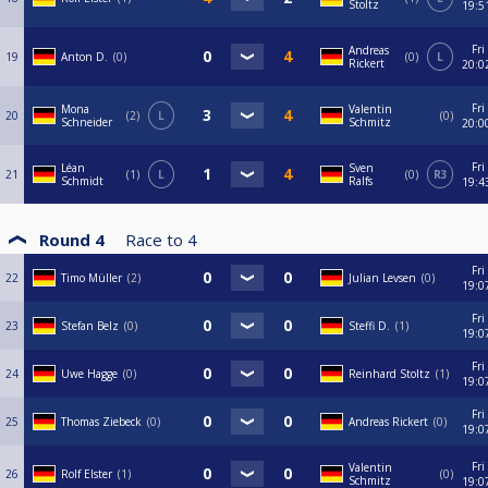
Stoltz
19:5
Fri
Andreas
19
Anton D.
0
0
L
Rickert
20:0
Fri
Mona
Valentin
20
2
L
0
Schneider
Schmitz
20:0
Fri
Léan
Sven
21
1
L
0
R3
Schmidt
Ralfs
19:4
Round 4
Race to
4
Fri
22
Timo Müller
2
Julian Levsen
0
19:0
Fri
23
Stefan Belz
0
Steffi D.
1
19:0
Fri
24
Uwe Hagge
0
Reinhard Stoltz
1
19:0
Fri
25
Thomas Ziebeck
0
Andreas Rickert
0
19:0
Fri
Valentin
26
Rolf Elster
1
0
Schmitz
19:0