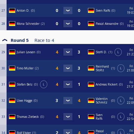
Fri
27
Anton D.
0
Sven Ralfs
0
19:0
Fri
28
Mona Schneider
2
Pascal Alexandre
0
19:0
Round 5
Race to
4
Fri
29
Julian Levsen
0
Steffi D.
1
L
21:2
Fri
Reinhard
30
Timo Müller
2
1
L
Stoltz
21:0
Fri
31
Stefan Belz
0
L
Andreas Rickert
0
21:3
Fri
Valentin
32
Uwe Hagge
0
0
L
Schmitz
22:0
Fri
Sven
33
Thomas Ziebeck
0
0
L
Ralfs
22:5
Fri
Pascal
34
Rolf Elster
1
0
L