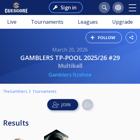
Sign in
Live
Tournaments
Leagues
Upgrade
FOLLOW
March 20, 2026
GAMBLERS TP-POOL 2025/26 #29
Multiball
Gamblers Itzehoe
TheGamblers
Tournaments
Results