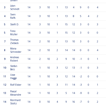
Levsen
Léan
3
14
3
10
1
13
4
9
0
4
Schmidt
Sven
4
14
3
10
1
13
8
5
4
2
Ralfs
5
Steffi D.
14
3
10
1
15
12
3
0
3
Timo
5
14
3
10
1
15
12
3
0
0
Müller
Thomas
7
14
2
10
2
13
10
3
0
2
Ziebeck
Mona
8
14
2
10
2
14
14
0
0
4
Schneider
Andreas
9
14
2
10
2
9
10
-1
0
1
Rickert
Stefan
10
14
1
10
3
12
13
-1
0
3
Belz
Uwe
11
14
1
10
3
12
14
-2
0
0
Hagge
12
Rolf Elster
14
1
10
3
11
14
-3
0
1
Pascal
13
14
1
10
3
5
14
-9
0
2
Alexandre
Reinhard
14
14
0
10
4
9
16
-7
0
2
Stoltz