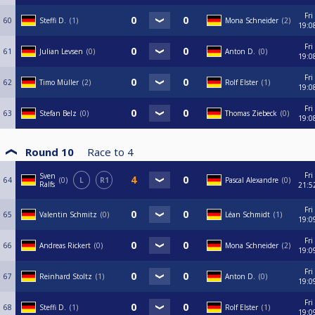
Fri
60
Steffi D.
1
Mona Schneider
2
19:0
Fri
61
Julian Levsen
0
Anton D.
0
19:0
Fri
62
Timo Müller
2
Rolf Elster
1
19:0
Fri
63
Stefan Belz
0
Thomas Ziebeck
0
19:0
Round 10
Race to
4
Fri
Sven
64
0
L
R1
Pascal Alexandre
0
Ralfs
21:5
Fri
65
Valentin Schmitz
0
Léan Schmidt
1
19:0
Fri
66
Andreas Rickert
0
Mona Schneider
2
19:0
Fri
67
Reinhard Stoltz
1
Anton D.
0
19:0
Fri
68
Steffi D.
1
Rolf Elster
1
19:0