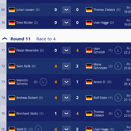
Fri
69
Julian Levsen
0
Thomas Ziebeck
0
19:0
Fri
70
Timo Müller
2
Uwe Hagge
0
19:0
Round 11
Race to
4
Fri
Léan
71
Pascal Alexandre
0
1
L
Schmidt
22:2
Fri
Mona
72
Sven Ralfs
0
2
L
Schneider
21:0
Fri
Valentin
73
0
L
Anton D.
0
Schmitz
20:4
Fri
74
Andreas Rickert
0
Rolf Elster
1
L
21:1
Fri
Thomas
75
Reinhard Stoltz
1
0
L
Ziebeck
22:0
Fri
76
Steffi D.
1
L
Uwe Hagge
0