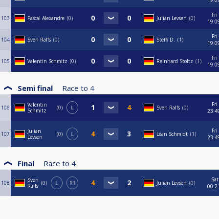
19:0
Fri
103
Pascal Alexandre
0
Julian Levsen
0
19:0
Fri
104
Sven Ralfs
0
Steffi D.
1
19:0
Fri
105
Valentin Schmitz
0
Reinhard Stoltz
1
19:0
Semi final
Race to
4
Fri
Valentin
106
0
L
Sven Ralfs
0
Schmitz
23:4
Fri
Julian
107
0
L
Léan Schmidt
1
Levsen
23:4
Final
Race to
4
Sat
Sven
108
0
L
R1
Julian Levsen
0
Ralfs
00:2