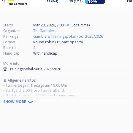
16%
15
14 (0/4)
19 (3/16)
120
TheGamblers
Starts
Mar 20, 2026, 7:00 PM (Local time)
Organizer
TheGamblers
Rankings
Gamblers Trainingspokal Pool 2025/2026
Format
Round robin (15
participants
)
Race to
4
Handicap
With handicap
More info
🏆 Trainingspokal-Serie 2025/2026
📆 Allgemeine Infos:
• Turnierbeginn: freitags um 19:00 Uhr.
• Startgeld: 2,00 € pro Turnierabend.
• Gastspielbeitrag: 6,00 € pro Turnierabend.
• Modus: Multiball mit Handicap im Gruppenmodus.
SHOW MORE
• Handicap-Einteilung: erfolgt durch die Turnierleitung.
• Ausspielziel: Gespielt wird auf 4 Gewinnspiele (Best of 7), mit
Wechselbreak.
• Ausstoßen: Wer das Ausstoßen gewinnt, wählt die Disziplin für den Satz
(9-Ball oder 10-Ball).
• 50 % des Jackpots: werden an die Top 8 der Gesamtrangliste