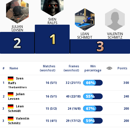
SVEN
RALFS
JULIAN
LEVSEN
VALENTIN
LÉAN
SCHMITZ
SCHMIDT
Matches
Frames
Win
#
Name
Points
(won/lost)
(won/lost)
percentage
Sven
66%
1
16 (5/1)
32 (21/11)
300
Ralfs
TheGamblers
Julian
55%
2
16 (5/1)
40 (22/18)
240
Levsen
Léan
67%
3
15 (3/2)
24 (16/8)
200
Schmidt
Valentin
59%
3
15 (4/1)
29 (17/12)
200
Schmitz