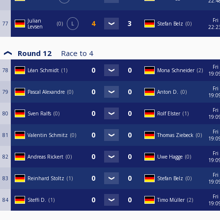
22:4
Fri
Julian
77
0
L
Stefan Belz
0
Levsen
22:2
Round 12
Race to
4
Fri
78
Léan Schmidt
1
Mona Schneider
2
19:0
Fri
79
Pascal Alexandre
0
Anton D.
0
19:0
Fri
80
Sven Ralfs
0
Rolf Elster
1
19:0
Fri
81
Valentin Schmitz
0
Thomas Ziebeck
0
19:0
Fri
82
Andreas Rickert
0
Uwe Hagge
0
19:0
Fri
83
Reinhard Stoltz
1
Stefan Belz
0
19:0
Fri
84
Steffi D.
1
Timo Müller
2
19:0