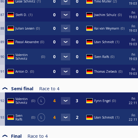
86
Lasse Schmitz
1
Timo Müller
2
19:03
Fri
87
Steffi D.
1
Joachim Schulz
0
19:03
Fri
88
Julian Levsen
0
Kai von Weymarn
0
19:03
Fri
89
Pascal Alexandre
0
Léan Schmidt
1
19:03
Fri
Valentin
90
0
Sven Ralfs
0
Schmitz
19:03
Fri
91
Anton D.
0
Thomas Ziebeck
0
19:03
Semi final
Race to
4
Fri
Valentin
92
0
L
Fynn Engel
0
Schmitz
22:11
Fri
Sven
93
0
L
Léan Schmidt
1
Ralfs
22:11
Final
Race to
4