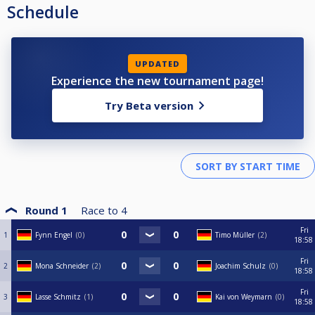
Schedule
UPDATED
Experience the new tournament page!
Try Beta version
Round 1
Race to
4
Fri
1
Fynn Engel
0
Timo Müller
2
18:58
Fri
2
Mona Schneider
2
Joachim Schulz
0
18:58
Fri
3
Lasse Schmitz
1
Kai von Weymarn
0
18:58