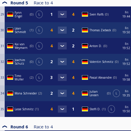
Round 5
Race to
4
Fri
Fynn
29
0
L
Sven Ralfs
0
Engel
19:44
Fri
Léan
30
1
L
Thomas Ziebeck
0
Schmidt
19:50
Fri
Kai von
31
0
L
Anton D.
0
Weymarn
19:52
Fri
Joachim
32
0
L
Valentin Schmitz
0
Schulz
19:52
Fri
Timo
33
2
L
Pascal Alexandre
0
Müller
19:58
Fri
Julian
34
Mona Schneider
2
0
L
Levsen
19:35
Fri
35
Lasse Schmitz
1
Steffi D.
1
L
19:50
Round 6
Race to
4