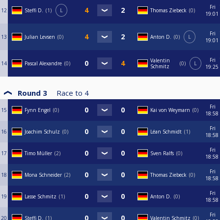
Fri
12
Steffi D.
1
L
Thomas Ziebeck
0
19:01
Fri
13
Julian Levsen
0
Anton D.
0
L
19:01
Fri
Valentin
14
Pascal Alexandre
0
0
L
Schmitz
19:25
Round 3
Race to
4
Fri
15
Fynn Engel
0
Kai von Weymarn
0
18:58
Fri
16
Joachim Schulz
0
Léan Schmidt
1
18:58
Fri
17
Timo Müller
2
Sven Ralfs
0
18:58
Fri
18
Mona Schneider
2
Thomas Ziebeck
0
18:58
Fri
19
Lasse Schmitz
1
Anton D.
0
18:58
Fri
20
Steffi D.
1
Valentin Schmitz
0