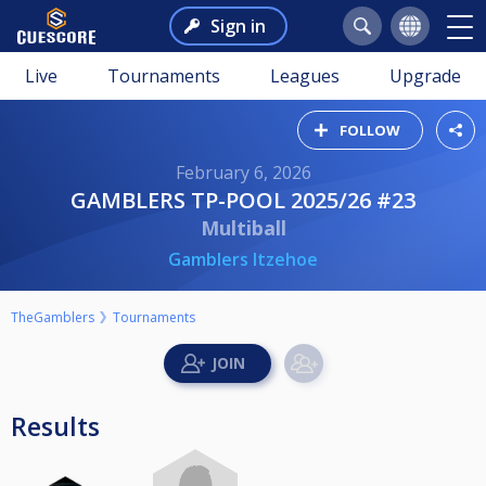
Sign in
Live
Tournaments
Leagues
Upgrade
FOLLOW
February 6, 2026
GAMBLERS TP-POOL 2025/26 #23
Multiball
Gamblers Itzehoe
TheGamblers
Tournaments
Results