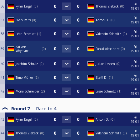
Fri
36
Fynn Engel
0
Thomas Ziebeck
0
19:01
Fri
37
Sven Ralfs
0
Anton D.
0
19:01
Fri
38
Léan Schmidt
1
Valentin Schmitz
0
19:01
Fri
Kai von
39
0
Pascal Alexandre
0
Weymarn
19:01
Fri
40
Joachim Schulz
0
Julian Levsen
0
19:01
Fri
41
Timo Müller
2
Steffi D.
1
19:01
Fri
42
Mona Schneider
2
Lasse Schmitz
1
19:01
Round 7
Race to
4
Fri
43
Fynn Engel
0
Anton D.
0
19:01
Fri
44
Thomas Ziebeck
0
Valentin Schmitz
0
19:01