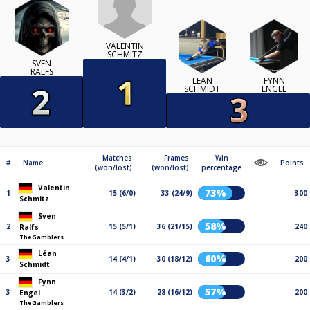
VALENTIN
SCHMITZ
SVEN
RALFS
LÉAN
FYNN
SCHMIDT
ENGEL
Matches
Frames
Win
#
Name
Points
(won/lost)
(won/lost)
percentage
Valentin
73%
1
15 (6/0)
33 (24/9)
300
Schmitz
Sven
58%
2
15 (5/1)
36 (21/15)
240
Ralfs
TheGamblers
Léan
60%
3
14 (4/1)
30 (18/12)
200
Schmidt
Fynn
57%
3
14 (3/2)
28 (16/12)
200
Engel
TheGamblers