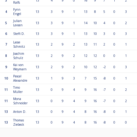
3
13
4
9
0
16
9
7
1
2
Ralfs
Fynn
4
13
3
9
1
13
8
5
0
3
Engel
Julian
5
13
3
9
1
14
10
4
0
2
Levsen
6
Steffi D.
13
3
9
1
13
10
3
0
3
Lasse
7
13
2
9
2
13
11
2
0
1
Schmitz
Joachim
8
13
2
9
2
12
12
0
0
1
Schulz
Kai von
9
13
2
9
2
10
12
-2
0
3
Weymarn
Pascal
10
13
1
9
3
7
15
-8
0
1
Alexandre
Timo
11
13
0
9
4
9
16
-7
0
2
Müller
Mona
11
13
0
9
4
9
16
-7
0
2
Schneider
13
Anton D.
13
0
9
4
8
16
-8
0
1
Thomas
13
13
0
9
4
8
16
-8
0
0
Ziebeck