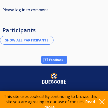
Please log in to comment
Participants
Feedback
© 2015-2026 CueScore International
This site uses cookies! By continuing to browse this
site you are agreeing to our use of cookies.
Read
Cookie policy
Privacy policy
Terms of service
more..