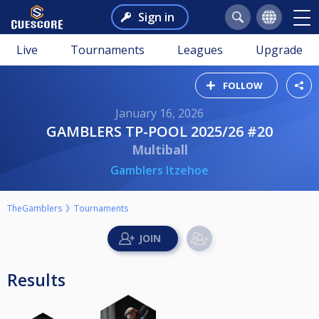
Sign in
Live
Tournaments
Leagues
Upgrade
FOLLOW
January 16, 2026
GAMBLERS TP-POOL 2025/26 #20
Multiball
Gamblers Itzehoe
TheGamblers
Tournaments
Results