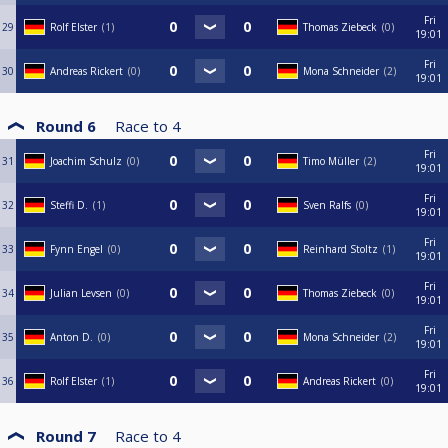
Fri
29
Rolf Elster
1
Thomas Ziebeck
0
19:01
Fri
30
Andreas Rickert
0
Mona Schneider
2
19:01
Round 6
Race to
4
Fri
31
Joachim Schulz
0
Timo Müller
2
19:01
Fri
32
Steffi D.
1
Sven Ralfs
0
19:01
Fri
33
Fynn Engel
0
Reinhard Stoltz
1
19:01
Fri
34
Julian Levsen
0
Thomas Ziebeck
0
19:01
Fri
35
Anton D.
0
Mona Schneider
2
19:01
Fri
36
Rolf Elster
1
Andreas Rickert
0
19:01
Round 7
Race to
4