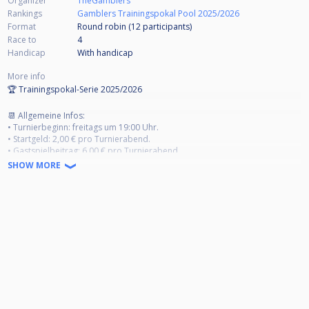
Organizer
TheGamblers
Rankings
Gamblers Trainingspokal Pool 2025/2026
Format
Round robin (12
participants
)
Race to
4
Handicap
With handicap
More info
🏆 Trainingspokal-Serie 2025/2026
📆 Allgemeine Infos:
• Turnierbeginn: freitags um 19:00 Uhr.
• Startgeld: 2,00 € pro Turnierabend.
• Gastspielbeitrag: 6,00 € pro Turnierabend.
• Modus: Multiball mit Handicap im Gruppenmodus.
SHOW MORE
• Handicap-Einteilung: erfolgt durch die Turnierleitung.
• Ausspielziel: Gespielt wird auf 4 Gewinnspiele (Best of 7), mit
Wechselbreak.
• Ausstoßen: Wer das Ausstoßen gewinnt, wählt die Disziplin für den Satz
(9-Ball oder 10-Ball).
• 50 % des Jackpots: werden an die Top 8 der Gesamtrangliste
ausgeschüttet.
• 50 % des Jackpots: werden unter den besten acht im Finalturnier
ausgeschüttet.
• Finalturnier: Für das Finalturnier qualifizieren sich die ersten 8 der
Rangliste sowie alle Teilnehmer, die an mindestens 12 Turnieren der Serie
teilgenommen haben.