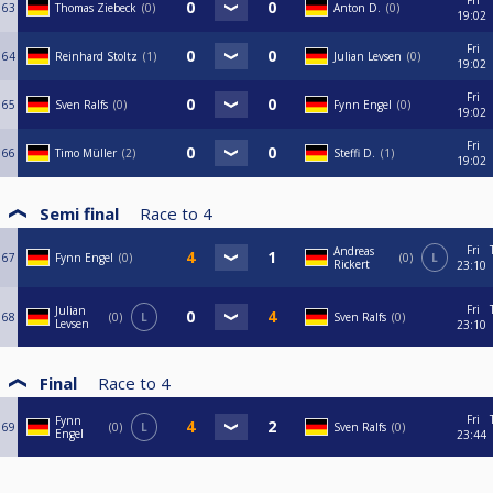
Fri
63
Thomas Ziebeck
0
Anton D.
0
19:02
Fri
64
Reinhard Stoltz
1
Julian Levsen
0
19:02
Fri
65
Sven Ralfs
0
Fynn Engel
0
19:02
Fri
66
Timo Müller
2
Steffi D.
1
19:02
Semi final
Race to
4
Fri
Andreas
67
Fynn Engel
0
0
L
Rickert
23:10
Fri
Julian
68
0
L
Sven Ralfs
0
Levsen
23:10
Final
Race to
4
Fri
Fynn
69
0
L
Sven Ralfs
0
Engel
23:44