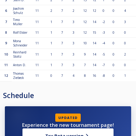
5
Steffi D.
11
2
7
2
13
12
1
0
2
Joachim
6
11
2
7
2
12
12
0
0
4
Schulz
Timo
7
11
1
7
3
12
14
-2
0
3
Müller
8
Rolf Elster
11
1
7
3
12
15
-3
0
0
Mona
9
11
1
7
3
10
14
-4
0
0
Schneider
Reinhard
10
11
1
7
3
9
14
-5
0
2
Stoltz
11
Anton D.
11
1
7
3
7
14
-7
0
0
Thomas
12
11
0
7
4
8
16
-8
0
1
Ziebeck
Schedule
UPDATED
Experience the new tournament page!
Try Beta version