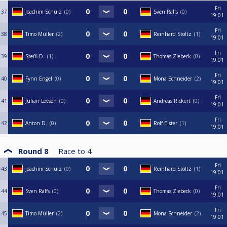
Fri
37
Joachim Schulz
0
Sven Ralfs
0
19:01
Fri
38
Timo Müller
2
Reinhard Stoltz
1
19:01
Fri
39
Steffi D.
1
Thomas Ziebeck
0
19:01
Fri
40
Fynn Engel
0
Mona Schneider
2
19:01
Fri
41
Julian Levsen
0
Andreas Rickert
0
19:01
Fri
42
Anton D.
0
Rolf Elster
1
19:01
Round 8
Race to
4
Fri
43
Joachim Schulz
0
Reinhard Stoltz
1
19:01
Fri
44
Sven Ralfs
0
Thomas Ziebeck
0
19:01
Fri
45
Timo Müller
2
Mona Schneider
2
19:01