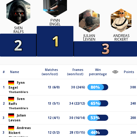
FYNN
ENGEL
SVEN
RALFS
JULIAN
ANDREAS
LEVSEN
RICKERT
Matches
Frames
Win
#
Name
Points
(won/lost)
(won/lost)
percentage
Fynn
80%
1
13 (6/0)
30 (24/6)
300
Engel
TheGamblers
Sven
65%
2
13 (5/1)
34 (22/12)
240
Ralfs
TheGamblers
Julian
53%
3
12 (4/1)
30 (16/14)
200
Levsen
Andreas
46%
3
12 (3/2)
28 (13/15)
200
Rickert