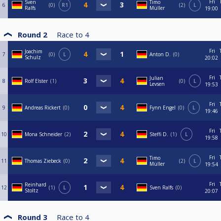
Fri
Sven
Timo
6
0
R1
2
L
Ralfs
Müller
19:00
Round 2
Race to
4
Fri
Joachim
7
0
L
Anton D.
0
Schulz
20:02
Fri
Julian
8
Rolf Elster
1
0
L
Levsen
19:53
Fri
9
Andreas Rickert
0
Fynn Engel
0
L
19:46
Fri
10
Mona Schneider
2
Steffi D.
1
L
19:58
Fri
Timo
11
Thomas Ziebeck
0
2
L
Müller
19:54
Fri
Reinhard
12
1
L
Sven Ralfs
0
Stoltz
20:07
Round 3
Race to
4