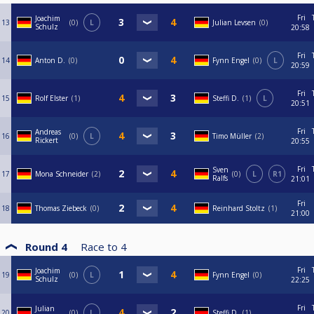
Fri
Joachim
13
0
L
Julian Levsen
0
Schulz
20:58
Fri
14
Anton D.
0
Fynn Engel
0
L
20:59
Fri
15
Rolf Elster
1
Steffi D.
1
L
20:51
Fri
Andreas
16
0
L
Timo Müller
2
Rickert
20:55
Fri
Sven
17
Mona Schneider
2
0
L
R1
Ralfs
21:01
Fri
18
Thomas Ziebeck
0
Reinhard Stoltz
1
21:00
Round 4
Race to
4
Fri
Joachim
19
0
L
Fynn Engel
0
Schulz
22:25
Fri
Julian
20
0
L
Steffi D.
1