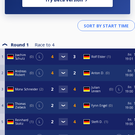
Round 1
Race to
4
Fri
Joachim
1
0
L
Rolf Elster
1
Schulz
19:01
Fri
Andreas
2
0
L
Anton D.
0
Rickert
19:00
Fri
Julian
3
Mona Schneider
2
0
L
Levsen
19:00
Fri
Thomas
4
0
L
Fynn Engel
0
Ziebeck
19:00
Fri
Reinhard
5
1
L
Steffi D.
1
Stoltz
19:00