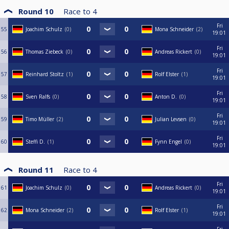
Round 10
Race to
4
Fri
55
Joachim Schulz
0
Mona Schneider
2
19:01
Fri
56
Thomas Ziebeck
0
Andreas Rickert
0
19:01
Fri
57
Reinhard Stoltz
1
Rolf Elster
1
19:01
Fri
58
Sven Ralfs
0
Anton D.
0
19:01
Fri
59
Timo Müller
2
Julian Levsen
0
19:01
Fri
60
Steffi D.
1
Fynn Engel
0
19:01
Round 11
Race to
4
Fri
61
Joachim Schulz
0
Andreas Rickert
0
19:01
Fri
62
Mona Schneider
2
Rolf Elster
1
19:01