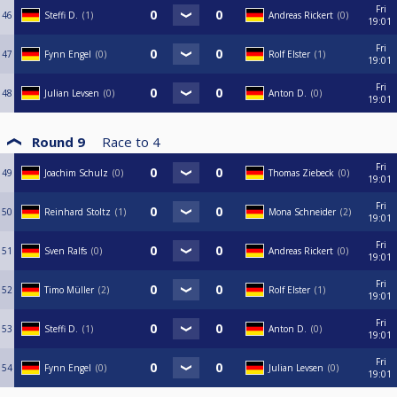
Fri
46
Steffi D.
1
Andreas Rickert
0
19:01
Fri
47
Fynn Engel
0
Rolf Elster
1
19:01
Fri
48
Julian Levsen
0
Anton D.
0
19:01
Round 9
Race to
4
Fri
49
Joachim Schulz
0
Thomas Ziebeck
0
19:01
Fri
50
Reinhard Stoltz
1
Mona Schneider
2
19:01
Fri
51
Sven Ralfs
0
Andreas Rickert
0
19:01
Fri
52
Timo Müller
2
Rolf Elster
1
19:01
Fri
53
Steffi D.
1
Anton D.
0
19:01
Fri
54
Fynn Engel
0
Julian Levsen
0
19:01