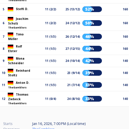
TheGamblers
52%
Steffi D.
5
11 (2/2)
25 (13/12)
160
Joachim
50%
6
11 (2/2)
24 (12/12)
160
Schulz
TheGamblers
Timo
46%
7
11 (1/3)
26 (12/14)
160
Müller
Rolf
44%
8
11 (1/3)
27 (12/15)
160
Elster
Mona
42%
9
11 (1/3)
24 (10/14)
140
Schneider
Reinhard
39%
10
11 (1/3)
23 (9/14)
140
Stoltz
Anton D.
33%
11
11 (1/3)
21 (7/14)
140
TheGamblers
Thomas
33%
12
11 (0/4)
24 (8/16)
140
Ziebeck
TheGamblers
Starts
Jan 16, 2026, 7:00 PM (Local time)