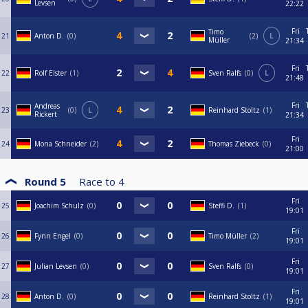
Levsen
22:22
Fri
Timo
21
Anton D.
0
2
L
Müller
21:34
Fri
22
Rolf Elster
1
Sven Ralfs
0
L
21:48
Fri
Andreas
23
0
L
Reinhard Stoltz
1
Rickert
21:34
Fri
24
Mona Schneider
2
Thomas Ziebeck
0
21:00
Round 5
Race to
4
Fri
25
Joachim Schulz
0
Steffi D.
1
19:01
Fri
26
Fynn Engel
0
Timo Müller
2
19:01
Fri
27
Julian Levsen
0
Sven Ralfs
0
19:01
Fri
28
Anton D.
0
Reinhard Stoltz
1
19:01