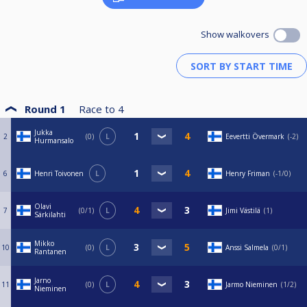
Show walkovers
Round 1
Race to
4
Jukka
2
0
L
Eevertti Övermark
-2
Hurmansalo
6
Henri Toivonen
L
Henry Friman
-1/0
Olavi
7
0/1
L
Jimi Västilä
1
Särkilahti
Mikko
10
0
L
Anssi Salmela
0/1
Rantanen
Jarno
11
0
L
Jarmo Nieminen
1/2
Nieminen