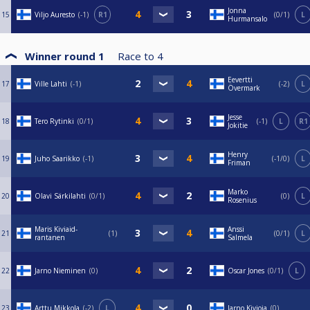
Jonna
15
Viljo Auresto
-1
R1
0/1
L
Hurmansalo
Winner round 1
Race to
4
Eevertti
17
Ville Lahti
-1
-2
L
Övermark
Jesse
18
Tero Rytinki
0/1
-1
L
R1
Jokitie
Henry
19
Juho Saarikko
-1
-1/0
L
Friman
Marko
20
Olavi Särkilahti
0/1
0
L
Rosenius
Maris Kiviaid-
Anssi
21
1
0/1
L
rantanen
Salmela
22
Jarno Nieminen
0
Oscar Jones
0/1
L
23
Arttu Mikkola
-2
L
Jarno Kivioja
0