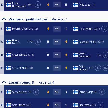
Jonna
40
0/1
L
Ville Lahti
-1
Hurmansalo
Winners qualification
Race to
4
41
Eevertti Övermark
-2
Tero Rytinki
0/1
L
Henry
42
-1/0
L
Olavi Särkilahti
0/1
Friman
Jarno
43
Anssi Salmela
0/1
0
L
Nieminen
Viljo
44
Arttu Mikkola
-2
-1
L
R2
Auresto
Loser round 3
Race to
4
45
Valtteri Reini
0
L
Jarno Kivioja
0
R1
46
Oscar Jones
0/1
Jimi Västilä
1
L