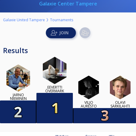
Galaxie Center Tampere
Galaxie United Tampere
Tournaments
Results
EEVERTTI
ÖVERMARK
JARNO
NIEMINEN
VILJO
OLAVI
AURESTO
SÄRKILAHTI