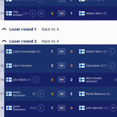
Viljo
24
-1
L
R1
Valtteri Reini
0
Auresto
Loser round 1
Race to
4
Loser round 2
Race to
4
33
Jukka Hurmansalo
0
Valtteri Reini
0
L
35
Henri Toivonen
Oscar Jones
0/1
L
Maris Kiviaid-
36
Jimi Västilä
1
L
1
rantanen
Mikko
37
0
L
Marko Rosenius
0
Rantanen
Jarmo
38
1/2
L
Juho Saarikko
-1
R1
Nieminen