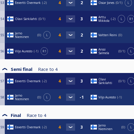
53
Eevertti Övermark
-2
Oscar Jones
0/1
L
Arttu
54
Olavi Särkilahti
0/1
-2
L
R1
Mikkola
Jarno
55
0
L
Valtteri Reini
0
Nieminen
Anssi
56
Viljo Auresto
-1
R1
0/1
L
Salmela
Semi final
Race to
4
Olavi
57
Eevertti Övermark
-2
0/1
L
Särkilahti
Jarno
58
0
L
Viljo Auresto
-1
Nieminen
Final
Race to
4
Jarno
59
Eevertti Övermark
-2
0
L
Nieminen