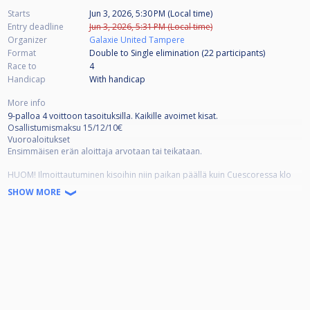
Starts
Jun 3, 2026, 5:30 PM (Local time)
Entry deadline
Jun 3, 2026, 5:31 PM (Local time)
Organizer
Galaxie United Tampere
Format
Double to Single elimination (22
participants
)
Race to
4
Handicap
With handicap
More info
9-palloa 4 voittoon tasoituksilla. Kaikille avoimet kisat.
Osallistumismaksu 15/12/10€
Vuoroaloitukset
Ensimmäisen erän aloittaja arvotaan tai teikataan.
HUOM! Ilmoittautuminen kisoihin niin paikan päällä kuin Cuescoressa klo
17.20 mennessä! Kisoihin otetaan ilmoittautumisjärjestyksessä
SHOW MORE
maksimissaan 32 pelaajaa!