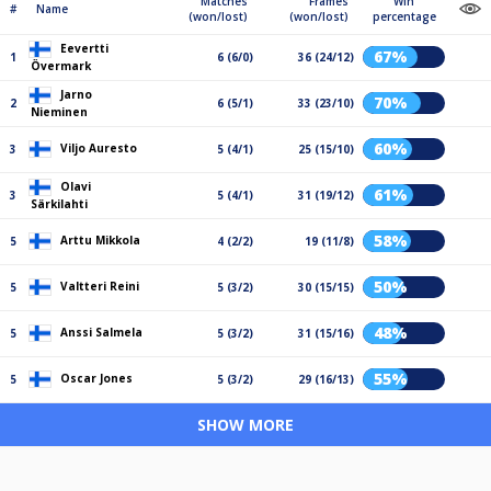
Matches
Frames
Win
#
Name
(won/lost)
(won/lost)
percentage
Eevertti
67%
1
6 (6/0)
36 (24/12)
Övermark
Jarno
70%
2
6 (5/1)
33 (23/10)
Nieminen
60%
Viljo Auresto
3
5 (4/1)
25 (15/10)
Olavi
61%
3
5 (4/1)
31 (19/12)
Särkilahti
58%
Arttu Mikkola
5
4 (2/2)
19 (11/8)
50%
Valtteri Reini
5
5 (3/2)
30 (15/15)
48%
Anssi Salmela
5
5 (3/2)
31 (15/16)
55%
Oscar Jones
5
5 (3/2)
29 (16/13)
SHOW MORE