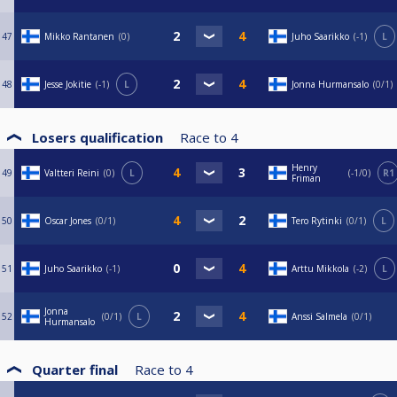
47
Mikko Rantanen
0
Juho Saarikko
-1
L
48
Jesse Jokitie
-1
L
Jonna Hurmansalo
0/1
Losers qualification
Race to
4
Henry
49
Valtteri Reini
0
L
-1/0
R1
Friman
50
Oscar Jones
0/1
Tero Rytinki
0/1
L
51
Juho Saarikko
-1
Arttu Mikkola
-2
L
Jonna
52
0/1
L
Anssi Salmela
0/1
Hurmansalo
Quarter final
Race to
4