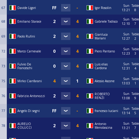
Sun
Table
67
Davide Ligori
Igor Rosolin
13:21
8
Sun
Table
68
Emiliano Starace
Gabriele Todisco
12:10
7
Sun
Table
Gianluca
69
Paolo Rufini
Mariani
12:27
2
Sun
Table
72
Marco Carnevale
Piero Pantano
12:23
3
Sun
Table
Fulvio De
Luis elias
73
Franceschi
Cardona
12:31
4
Sun
Table
75
Mirko Cianfarani
Alessio Ascone
13:03
1
Sun
Table
ROBERTO
76
Fabrizio Antonozzi
RENZI
13:08
9
Sun
Table
77
Angelo Di segni
francesco luciani
13:14
5
Sun
Table
AURELIO
Antonio
78
COLUCCI
Menolascina
13:21
7
Sun
Table