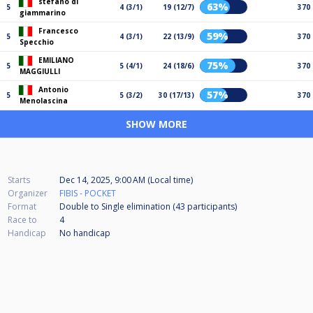
stefano di
63%
5
4 (3/1)
19 (12/7)
370
giammarino
Francesco
59%
5
4 (3/1)
22 (13/9)
370
Specchio
EMILIANO
75%
5
5 (4/1)
24 (18/6)
370
MAGGIULLI
Antonio
57%
5
5 (3/2)
30 (17/13)
370
Menolascina
SHOW MORE
Starts
Dec 14, 2025, 9:00 AM (Local time)
Organizer
FIBIS - POCKET
Format
Double to Single elimination (43
participants
)
Race to
4
Handicap
No handicap