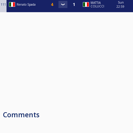
Sun
MATTIA
111
Renato Spada
COLUCCI
22:59
Comments