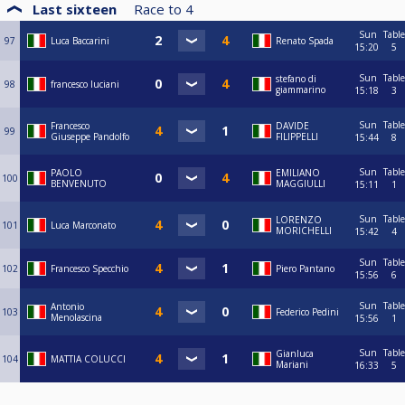
Last sixteen
Race to
4
Sun
Table
97
Luca Baccarini
Renato Spada
15:20
5
Sun
Table
stefano di
98
francesco luciani
giammarino
15:18
3
Sun
Table
Francesco
DAVIDE
99
Giuseppe Pandolfo
FILIPPELLI
15:44
8
Sun
Table
PAOLO
EMILIANO
100
BENVENUTO
MAGGIULLI
15:11
1
Sun
Table
LORENZO
101
Luca Marconato
MORICHELLI
15:42
4
Sun
Table
102
Francesco Specchio
Piero Pantano
15:56
6
Sun
Table
Antonio
103
Federico Pedini
Menolascina
15:56
1
Sun
Table
Gianluca
104
MATTIA COLUCCI
Mariani
16:33
5