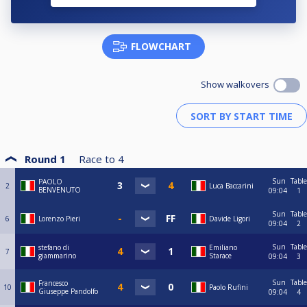
FLOWCHART
Show walkovers
Round 1
Race to
4
Sun
Table
PAOLO
2
Luca Baccarini
BENVENUTO
09:04
1
Sun
Table
6
Lorenzo Pieri
Davide Ligori
09:04
2
Sun
Table
stefano di
Emiliano
7
giammarino
Starace
09:04
3
Sun
Table
Francesco
10
Paolo Rufini
Giuseppe Pandolfo
09:04
4