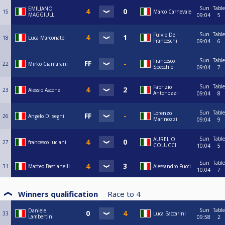
Sun
Table
EMILIANO
15
Marco Carnevale
MAGGIULLI
09:04
5
Sun
Table
Fulvio De
18
Luca Marconato
Franceschi
09:04
6
Sun
Table
Francesco
22
Mirko Cianfarani
Specchio
09:04
7
Sun
Table
Fabrizio
23
Alessio Ascone
Antonozzi
09:04
8
Sun
Table
Lorenzo
26
Angelo Di segni
Marinozzi
09:04
9
Sun
Table
AURELIO
27
francesco luciani
COLUCCI
10:04
5
Sun
Table
31
Matteo Bastianelli
Alessandro Fucci
10:04
7
Winners qualification
Race to
4
Sun
Table
Daniele
33
Luca Baccarini
Lambertini
09:58
2