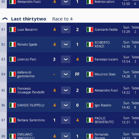
80
Alessandro Fucci
federico catini
12:50
6
Last thirtytwo
Race to
4
Sun
Table
81
Luca Baccarini
Giancarlo Fadda
13:29
2
Sun
Table
ROBERTO
82
Renato Spada
RENZI
14:39
5
Sun
Table
83
Lorenzo Pieri
francesco luciani
13:54
3
Sun
Table
stefano di
84
Maurizio Stasi
giammarino
14:28
5
Sun
Table
Francesco
85
Alessandro Fucci
Giuseppe Pandolfo
14:22
1
Sun
Table
86
DAVIDE FILIPPELLI
Igor Rosolin
14:42
8
Sun
Table
PAOLO
87
Barbara Sorrentino
BENVENUTO
13:31
5
Sun
Table
EMILIANO
Fernando
88
MAGGIULLI
Pensosi
14:13
9