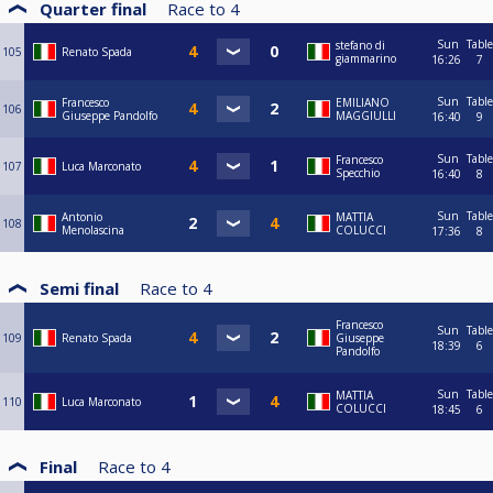
Quarter final
Race to
4
Sun
Table
stefano di
105
Renato Spada
giammarino
16:26
7
Sun
Table
Francesco
EMILIANO
106
Giuseppe Pandolfo
MAGGIULLI
16:40
9
Sun
Table
Francesco
107
Luca Marconato
Specchio
16:40
8
Sun
Table
Antonio
MATTIA
108
Menolascina
COLUCCI
17:36
8
Semi final
Race to
4
Francesco
Sun
Table
109
Renato Spada
Giuseppe
18:39
6
Pandolfo
Sun
Table
MATTIA
110
Luca Marconato
COLUCCI
18:45
6
Final
Race to
4