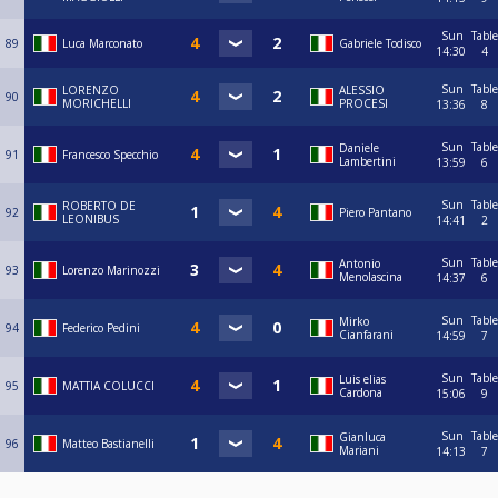
Sun
Table
89
Luca Marconato
Gabriele Todisco
14:30
4
Sun
Table
LORENZO
ALESSIO
90
MORICHELLI
PROCESI
13:36
8
Sun
Table
Daniele
91
Francesco Specchio
Lambertini
13:59
6
Sun
Table
ROBERTO DE
92
Piero Pantano
LEONIBUS
14:41
2
Sun
Table
Antonio
93
Lorenzo Marinozzi
Menolascina
14:37
6
Sun
Table
Mirko
94
Federico Pedini
Cianfarani
14:59
7
Sun
Table
Luis elias
95
MATTIA COLUCCI
Cardona
15:06
9
Sun
Table
Gianluca
96
Matteo Bastianelli
Mariani
14:13
7