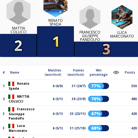
RENATO
SPADA
MATTIA
COLUCCI
FRANCESCO
LUCA
GIUSEPPE
MARCONATO
PANDOLFO
Matches
Frames
Win
#
Name
Points
(won/lost)
(won/lost)
percentage
Renato
77%
1
6 (6/0)
31 (24/7)
550
Spada
MATTIA
70%
2
6 (5/1)
30 (21/9)
480
COLUCCI
Francesco
67%
3
6 (5/1)
33 (22/11)
420
Giuseppe
Pandolfo
Luca
68%
3
6 (5/1)
31 (21/10)
420
Marconato