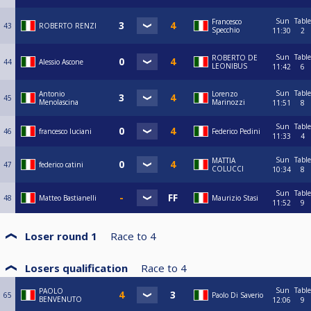
Sun
Table
Francesco
43
ROBERTO RENZI
Specchio
11:30
2
Sun
Table
ROBERTO DE
44
Alessio Ascone
LEONIBUS
11:42
6
Sun
Table
Antonio
Lorenzo
45
Menolascina
Marinozzi
11:51
8
Sun
Table
46
francesco luciani
Federico Pedini
11:33
4
Sun
Table
MATTIA
47
federico catini
COLUCCI
10:34
8
Sun
Table
48
Matteo Bastianelli
Maurizio Stasi
11:52
9
Loser round 1
Race to
4
Losers qualification
Race to
4
Sun
Table
PAOLO
65
Paolo Di Saverio
BENVENUTO
12:06
9