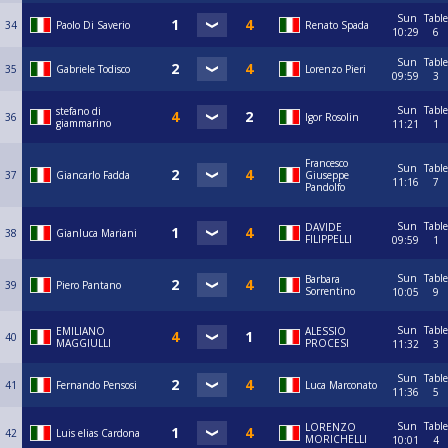
Sun
Table
34
Paolo Di Saverio
Renato Spada
10:29
6
Sun
Table
35
Gabriele Todisco
Lorenzo Pieri
09:59
3
Sun
Table
stefano di
36
Igor Rosolin
giammarino
11:21
1
Francesco
Sun
Table
37
Giancarlo Fadda
Giuseppe
11:16
7
Pandolfo
Sun
Table
DAVIDE
38
Gianluca Mariani
FILIPPELLI
09:59
1
Sun
Table
Barbara
39
Piero Pantano
Sorrentino
10:05
9
Sun
Table
EMILIANO
ALESSIO
40
MAGGIULLI
PROCESI
11:32
3
Sun
Table
41
Fernando Pensosi
Luca Marconato
11:36
5
Sun
Table
LORENZO
42
Luis elias Cardona
MORICHELLI
10:01
4