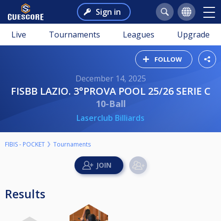
Sign in
Live
Tournaments
Leagues
Upgrade
FOLLOW
December 14, 2025
FISBB LAZIO. 3°PROVA POOL 25/26 SERIE C
10-Ball
Laserclub Billiards
FIBIS - POCKET
Tournaments
Results