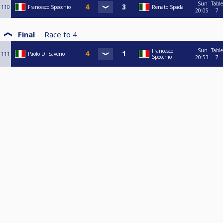
Sun
Table
110
Francesco Specchio
Renato Spada
20:05
7
Final
Race to
4
Sun
Table
Francesco
111
Paolo Di Saverio
Specchio
20:53
7