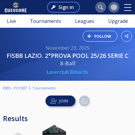
Sign in
Live
Tournaments
Leagues
Upgrade
FOLLOW
November 23, 2025
FISBB LAZIO. 2°PROVA POOL 25/26 SERIE C
8-Ball
Laserclub Billiards
FIBIS - POCKET
Tournaments
Results