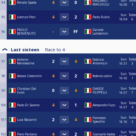
Sun
Table
EMILIANO
94
Renato Spada
MAGGIULLI
16:00
1
Sun
Table
95
Lorenzo Pieri
Paolo Rufini
16:04
6
PAOLO
Daniele
96
BENVENUTO
Lambertini
Last sixteen
Race to
4
Sun
Table
Antonio
Fabrizio
97
Menolascina
Antonozzi
16:31
3
Sun
Table
98
Alessio Costantini
federico catini
16:42
1
Sun
Table
Christian Del
DAVIDE
99
turco
FILIPPELLI
16:57
7
Sun
Table
100
Paolo Di Saverio
Alessandro Fucci
16:57
4
Sun
Table
Francesco
101
Luca Baccarini
Specchio
16:16
2
Sun
Table
102
Piero Pantano
Giancarlo Fadda