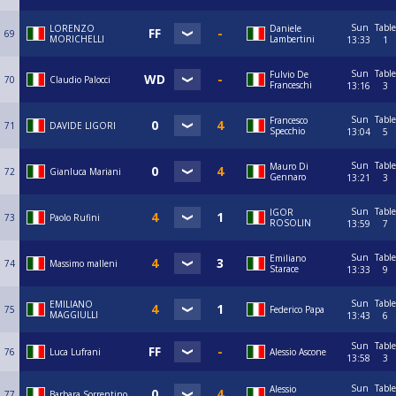
Sun
Table
LORENZO
Daniele
69
MORICHELLI
Lambertini
13:33
1
Sun
Table
Fulvio De
70
Claudio Palocci
Franceschi
13:16
3
Sun
Table
Francesco
71
DAVIDE LIGORI
Specchio
13:04
5
Sun
Table
Mauro Di
72
Gianluca Mariani
Gennaro
13:21
3
Sun
Table
IGOR
73
Paolo Rufini
ROSOLIN
13:59
7
Sun
Table
Emiliano
74
Massimo malleni
Starace
13:33
9
Sun
Table
EMILIANO
75
Federico Papa
MAGGIULLI
13:43
6
Sun
Table
76
Luca Lufrani
Alessio Ascone
13:58
3
Sun
Table
Alessio
77
Barbara Sorrentino