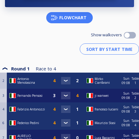
FLOWCHART
Show walkovers
Round 1
Race to
4
Sun
Table
Antonio
Mirko
2
Menolascina
Cianfarani
09:08
1
Sun
Table
3
Fernando Pensosi
ji wanwei
09:08
2
Sun
Table
4
Fabrizio Antonozzi
francesco luciani
09:08
3
Sun
Table
6
Federico Pedini
Maurizio Stasi
09:08
4
Sun
Table
AURELIO
7
Luca Baccarini