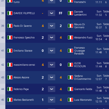
37
turco
Franceschi
11:11
6
Sun
Table
Daniele
38
DAVIDE FILIPPELLI
Lambertini
11:32
5
Sun
Table
Mauro Di
39
Paolo Di Saverio
Gennaro
10:37
5
Sun
Table
40
Francesco Specchio
Alessandro Fucci
10:54
4
Francesco
Sun
Table
41
Emiliano Starace
Giuseppe
11:48
1
Pandolfo
Sun
Table
IGOR
42
massimiliano cerrai
ROSOLIN
11:44
8
Sun
Table
Stefano
43
Alessio Ascone
DiGiammarino
12:07
7
Sun
Table
44
Federico Papa
Giancarlo Fadda
11:48
5
Sun
Table
45
Matteo Bastianelli
Luca Marconato
12:19
9