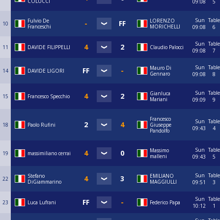
COLUCCI
09:08
5
Sun
Table
Fulvio De
LORENZO
10
Franceschi
MORICHELLI
09:08
6
Sun
Table
11
DAVIDE FILIPPELLI
Claudio Palocci
09:08
7
Sun
Table
Mauro Di
14
DAVIDE LIGORI
Gennaro
09:08
8
Sun
Table
Gianluca
15
Francesco Specchio
Mariani
09:09
9
Francesco
Sun
Table
18
Paolo Rufini
Giuseppe
09:43
4
Pandolfo
Sun
Table
Massimo
19
massimiliano cerrai
malleni
09:43
5
Sun
Table
Stefano
EMILIANO
22
DiGiammarino
MAGGIULLI
09:51
3
Sun
Table
23
Luca Lufrani
Federico Papa
10:12
1