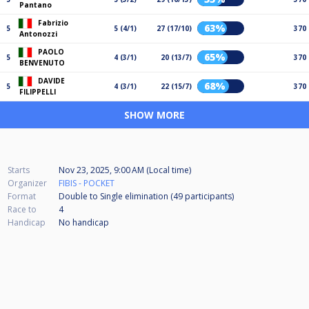
Pantano
Fabrizio
63%
5
5 (4/1)
27 (17/10)
370
Antonozzi
PAOLO
65%
5
4 (3/1)
20 (13/7)
370
BENVENUTO
DAVIDE
68%
5
4 (3/1)
22 (15/7)
370
FILIPPELLI
SHOW MORE
Starts
Nov 23, 2025, 9:00 AM (Local time)
Organizer
FIBIS - POCKET
Format
Double to Single elimination (49
participants
)
Race to
4
Handicap
No handicap