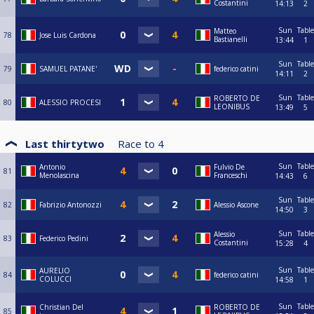
Costantini
14:13
2
Sun
Table
Matteo
78
Jose Luis Cardona
Bastianelli
13:44
1
Sun
Table
79
SAMUEL PATANE'
federico catini
14:11
2
Sun
Table
ROBERTO DE
80
ALESSIO PROCESI
LEONIBUS
13:49
5
Last thirtytwo
Race to
4
Sun
Table
Antonio
Fulvio De
81
Menolascina
Franceschi
14:43
6
Sun
Table
82
Fabrizio Antonozzi
Alessio Ascone
14:50
3
Sun
Table
Alessio
83
Federico Pedini
Costantini
15:28
4
Sun
Table
AURELIO
84
federico catini
COLUCCI
14:58
1
Sun
Table
Christian Del
ROBERTO DE
85