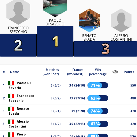
PAOLO
DI SAVERIO
FRANCESCO
SPECCHIO
ALESSIO
RENATO
COSTANTINI
SPADA
Matches
Frames
Win
#
Name
Points
(won/lost)
(won/lost)
percentage
Paolo Di
71%
1
6 (6/0)
34 (24/10)
550
Saverio
Francesco
63%
2
8 (6/2)
43 (27/16)
480
Specchio
Renato
74%
3
6 (5/1)
31 (23/8)
420
Spada
Alessio
63%
3
6 (4/2)
35 (22/13)
420
Costantini
Piero
55%
5
5 (3/2)
29 (16/13)
370