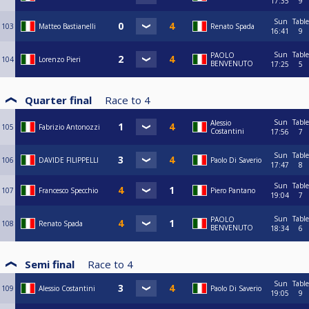
17:35
9
Sun
Table
103
Matteo Bastianelli
Renato Spada
16:41
9
Sun
Table
PAOLO
104
Lorenzo Pieri
BENVENUTO
17:25
5
Quarter final
Race to
4
Sun
Table
Alessio
105
Fabrizio Antonozzi
Costantini
17:56
7
Sun
Table
106
DAVIDE FILIPPELLI
Paolo Di Saverio
17:47
8
Sun
Table
107
Francesco Specchio
Piero Pantano
19:04
7
Sun
Table
PAOLO
108
Renato Spada
BENVENUTO
18:34
6
Semi final
Race to
4
Sun
Table
109
Alessio Costantini
Paolo Di Saverio
19:05
9