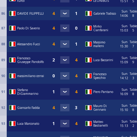
turco
LEONIBUS
15:51
5
Sun
Table
86
DAVIDE FILIPPELLI
Gabriele Todisco
14:06
8
Sun
Table
Mirko
87
Paolo Di Saverio
Cianfarani
15:03
5
Sun
Table
Massimo
88
Alessandro Fucci
malleni
15:30
7
Sun
Table
Francesco
89
Luca Baccarini
Giuseppe Pandolfo
15:09
9
Sun
Table
Francesco
90
massimiliano cerrai
Specchio
14:12
3
Sun
Table
Stefano
91
Piero Pantano
DiGiammarino
16:09
8
Sun
Table
Mauro Di
92
Giancarlo Fadda
Gennaro
15:10
8
Sun
Table
Matteo
93
Luca Marconato
Bastianelli
15:13
2