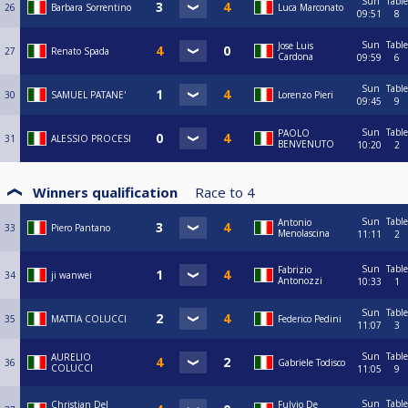
Sun
Table
26
Barbara Sorrentino
Luca Marconato
09:51
8
Sun
Table
Jose Luis
27
Renato Spada
Cardona
09:59
6
Sun
Table
30
SAMUEL PATANE'
Lorenzo Pieri
09:45
9
Sun
Table
PAOLO
31
ALESSIO PROCESI
BENVENUTO
10:20
2
Winners qualification
Race to
4
Sun
Table
Antonio
33
Piero Pantano
Menolascina
11:11
2
Sun
Table
Fabrizio
34
ji wanwei
Antonozzi
10:33
1
Sun
Table
35
MATTIA COLUCCI
Federico Pedini
11:07
3
Sun
Table
AURELIO
36
Gabriele Todisco
COLUCCI
11:05
9
Sun
Table
Christian Del
Fulvio De