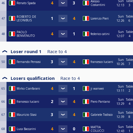
Sun
Table
Alessio
46
Renato Spada
Costantini
12:13
3
Sun
Table
ROBERTO DE
47
Lorenzo Pieri
LEONIBUS
12:26
6
Sun
Table
PAOLO
48
federico catini
BENVENUTO
12:07
4
Loser round 1
Race to
4
Sun
Table
50
Fernando Pensosi
francesco luciani
10:26
7
Losers qualification
Race to
4
Sun
Table
65
Mirko Cianfarani
ji wanwei
13:11
2
Sun
Table
66
francesco luciani
Piero Pantano
13:29
4
Sun
Table
67
Maurizio Stasi
Gabriele Todisco
12:39
8
Sun
Table
MATTIA
68
Luca Baccarini
COLUCCI
12:43
1