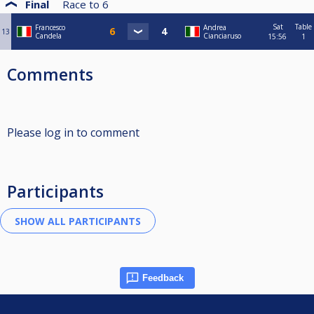
Final
Race to
6
Sat
Table
Francesco
Andrea
13
Candela
Cianciaruso
15:56
1
Comments
Please log in to comment
Participants
Feedback