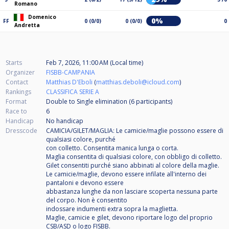
Romano
Domenico
0%
FF
0 (0/0)
0 (0/0)
0
Andretta
Starts
Feb 7, 2026, 11:00 AM (Local time)
Organizer
FISBB-CAMPANIA
Contact
Matthias D'Eboli
(
matthias.deboli@icloud.com
)
Rankings
CLASSIFICA SERIE A
Format
Double to Single elimination (6
participants
)
Race to
6
Handicap
No handicap
Dresscode
CAMICIA/GILET/MAGLIA: Le camicie/maglie possono essere di
qualsiasi colore, purché
con colletto. Consentita manica lunga o corta.
Maglia consentita di qualsiasi colore, con obbligo di colletto.
Gilet consentiti purché siano abbinati al colore della maglie.
Le camicie/maglie, devono essere infilate all'interno dei
pantaloni e devono essere
abbastanza lunghe da non lasciare scoperta nessuna parte
del corpo. Non è consentito
indossare indumenti extra sopra la maglietta.
Maglie, camicie e gilet, devono riportare logo del proprio
CSB/ASD o logo FISBB.