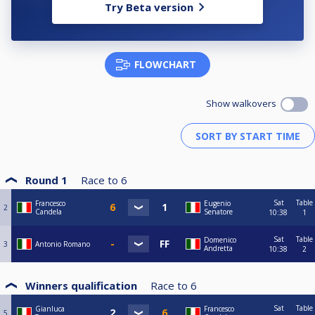
Try Beta version
FLOWCHART
Show walkovers
Round 1
Race to
6
Sat
Table
Francesco
Eugenio
2
Candela
Senatore
10:38
1
Sat
Table
Domenico
3
Antonio Romano
Andretta
10:38
2
Winners qualification
Race to
6
Sat
Table
Gianluca
Francesco
5