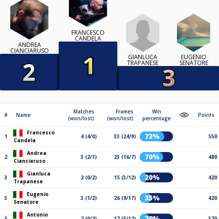
FRANCESCO
CANDELA
ANDREA
CIANCIARUSO
GIANLUCA
EUGENIO
TRAPANESE
SENATORE
Matches
Frames
Win
#
Name
Points
(won/lost)
(won/lost)
percentage
Francesco
73%
1
4 (4/0)
33 (24/9)
550
Candela
Andrea
70%
2
3 (2/1)
23 (16/7)
480
Cianciaruso
Gianluca
20%
3
2 (0/2)
15 (3/12)
420
Trapanese
Eugenio
35%
3
3 (1/2)
26 (9/17)
420
Senatore
Antonio
29%
5
2 (0/2)
17 (5/12)
370