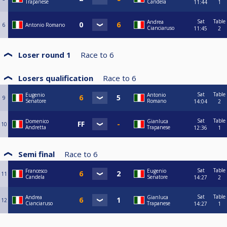
Trapanese
Candela
11:44
1
Sat
Table
Andrea
6
Antonio Romano
Cianciaruso
11:45
2
Loser round 1
Race to
6
Losers qualification
Race to
6
Sat
Table
Eugenio
Antonio
9
Senatore
Romano
14:04
2
Sat
Table
Domenico
Gianluca
10
Andretta
Trapanese
12:36
1
Semi final
Race to
6
Sat
Table
Francesco
Eugenio
11
Candela
Senatore
14:27
2
Sat
Table
Andrea
Gianluca
12
Cianciaruso
Trapanese
14:27
1