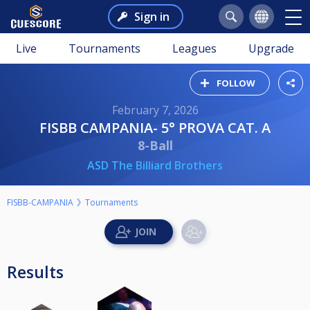
Sign in
Live
Tournaments
Leagues
Upgrade
FOLLOW
February 7, 2026
FISBB CAMPANIA- 5° PROVA CAT. A
8-Ball
ASD The Billiard Brothers
FISBB-CAMPANIA
Tournaments
Results