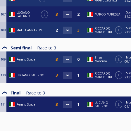
FRANCESCHILLI
21:2
Su
LUCIANO
107
L
MARCO MARESSA
SALERNO
21:2
Su
RICCARDO
108
MATTIA ANNARUMI
L
MARCHIORI
21:2
Semi final
Race to
3
Mo
Enzo
109
Renato Spada
L
Mancuso
00:1
Su
RICCARDO
110
LUCIANO SALERNO
L
MARCHIORI
23:2
Final
Race to
3
Mo
LUCIANO
111
Renato Spada
L
SALERNO
01:1