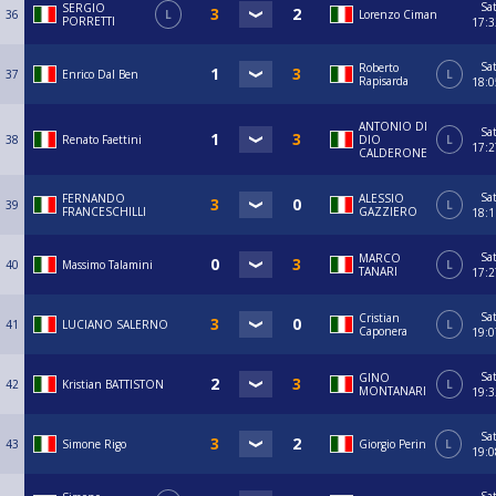
Sa
SERGIO
36
L
Lorenzo Ciman
PORRETTI
17:3
Sa
Roberto
37
Enrico Dal Ben
L
Rapisarda
18:0
ANTONIO DI
Sa
38
Renato Faettini
DIO
L
17:2
CALDERONE
Sa
FERNANDO
ALESSIO
39
L
FRANCESCHILLI
GAZZIERO
18:1
Sa
MARCO
40
Massimo Talamini
L
TANARI
17:2
Sa
Cristian
41
LUCIANO SALERNO
L
Caponera
19:0
Sa
GINO
42
Kristian BATTISTON
L
MONTANARI
19:3
Sa
43
Simone Rigo
Giorgio Perin
L
19:0