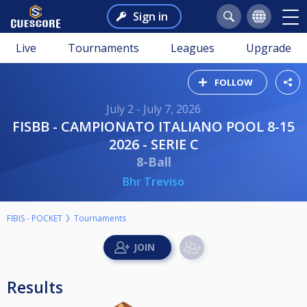
Sign in
Live
Tournaments
Leagues
Upgrade
FOLLOW
July 2 - July 7, 2026
FISBB - CAMPIONATO ITALIANO POOL 8-15
2026 - SERIE C
8-Ball
Bhr Treviso
FIBIS - POCKET
Tournaments
Results