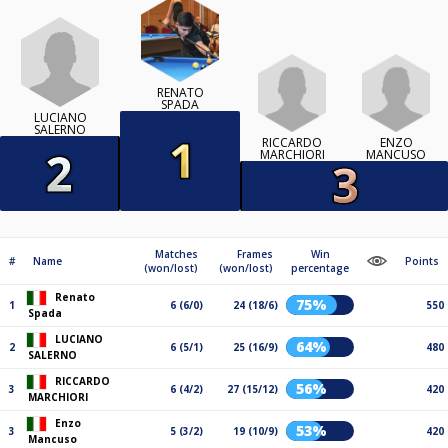
RENATO
SPADA
LUCIANO
SALERNO
RICCARDO
ENZO
MARCHIORI
MANCUSO
Matches
Frames
Win
#
Name
Points
(won/lost)
(won/lost)
percentage
Renato
75%
1
6 (6/0)
24 (18/6)
550
Spada
LUCIANO
64%
2
6 (5/1)
25 (16/9)
480
SALERNO
RICCARDO
56%
3
6 (4/2)
27 (15/12)
420
MARCHIORI
Enzo
53%
3
5 (3/2)
19 (10/9)
420
Mancuso