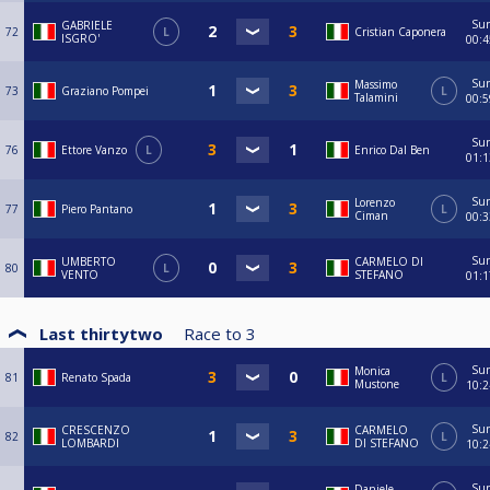
Su
GABRIELE
72
L
Cristian Caponera
ISGRO'
00:4
Su
Massimo
73
Graziano Pompei
L
Talamini
00:5
Su
76
Ettore Vanzo
L
Enrico Dal Ben
01:1
Su
Lorenzo
77
Piero Pantano
L
Ciman
00:3
Su
UMBERTO
CARMELO DI
80
L
VENTO
STEFANO
01:1
Last thirtytwo
Race to
3
Su
Monica
81
Renato Spada
L
Mustone
10:2
Su
CRESCENZO
CARMELO
82
L
LOMBARDI
DI STEFANO
10:2
Su
Daniele