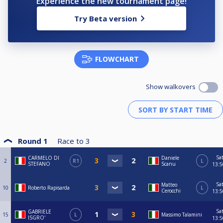
Experience the new tournament page!
Try Beta version
FLOWCHART
Show walkovers
Round 1
Race to
3
Sa
CARMELO DI
Daniele
2
R1
L
STEFANO
Scanu
13:5
Sa
Matteo
10
Roberto Rapisarda
L
Cerocchi
13:5
Sa
GABRIELE
15
L
Massimo Talamini
ISGRO'
13:5