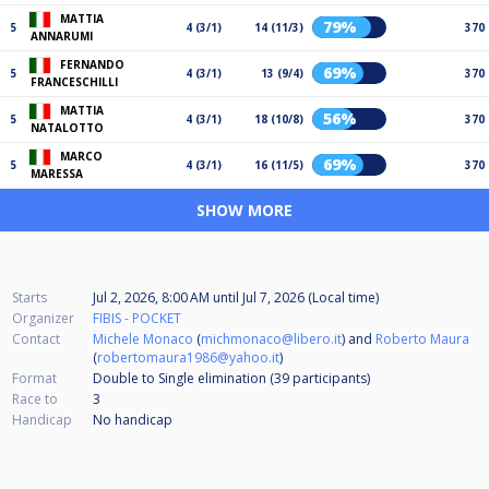
MATTIA
79%
5
4 (3/1)
14 (11/3)
370
ANNARUMI
FERNANDO
69%
5
4 (3/1)
13 (9/4)
370
FRANCESCHILLI
MATTIA
56%
5
4 (3/1)
18 (10/8)
370
NATALOTTO
MARCO
69%
5
4 (3/1)
16 (11/5)
370
MARESSA
SHOW MORE
Starts
Jul 2, 2026, 8:00 AM
until
Jul 7, 2026 (Local time)
Organizer
FIBIS - POCKET
Contact
Michele Monaco
(
michmonaco@libero.it
) and
Roberto Maura
(
robertomaura1986@yahoo.it
)
Format
Double to Single elimination (39
participants
)
Race to
3
Handicap
No handicap