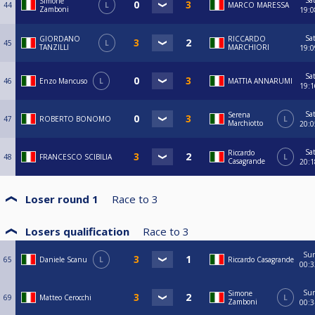
Sa
Simone
44
L
MARCO MARESSA
Zamboni
19:0
Sa
GIORDANO
RICCARDO
45
L
TANZILLI
MARCHIORI
19:0
Sa
46
Enzo Mancuso
L
MATTIA ANNARUMI
19:1
Sa
Serena
47
ROBERTO BONOMO
L
Marchiotto
20:0
Sa
Riccardo
48
FRANCESCO SCIBILIA
L
Casagrande
20:1
Loser round 1
Race to
3
Losers qualification
Race to
3
Su
65
Daniele Scanu
L
Riccardo Casagrande
00:3
Su
Simone
69
Matteo Cerocchi
L
Zamboni
00:3