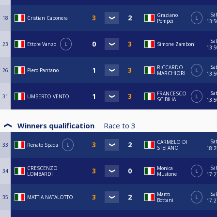
Sa
Graziano
18
Cristian Caponera
L
Pompei
13:5
Sa
23
Ettore Vanzo
L
Simone Zamboni
13:5
Sa
RICCARDO
26
Piero Pantano
L
MARCHIORI
13:5
Sa
FRANCESCO
31
UMBERTO VENTO
L
SCIBILIA
13:5
Winners qualification
Race to
3
Sa
CARMELO DI
33
Renato Spada
L
STEFANO
18:2
Sa
CRESCENZO
Monica
34
L
LOMBARDI
Mustone
17:2
Sa
Marco
35
MATTIA NATALOTTO
L
Bottani
17:2