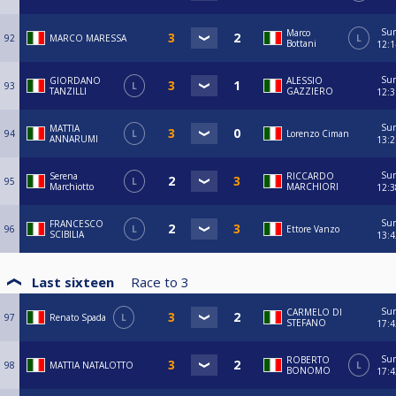
Su
Marco
92
MARCO MARESSA
L
Bottani
12:1
Su
GIORDANO
ALESSIO
93
L
TANZILLI
GAZZIERO
12:3
Su
MATTIA
94
L
Lorenzo Ciman
ANNARUMI
13:2
Su
Serena
RICCARDO
95
L
Marchiotto
MARCHIORI
12:3
Su
FRANCESCO
96
L
Ettore Vanzo
SCIBILIA
13:4
Last sixteen
Race to
3
Su
CARMELO DI
97
Renato Spada
L
STEFANO
17:4
Su
ROBERTO
98
MATTIA NATALOTTO
L
BONOMO
17:4