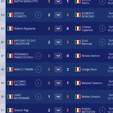
83
MATTIA NATALOTTO
L
Scanu
10:2
Su
SERGIO
ROBERTO
84
L
PORRETTI
BONOMO
11:1
Su
Cristian
85
Roberto Rapisarda
L
Caponera
10:2
Su
ANTONIO DI DIO
Enzo
86
L
CALDERONE
Mancuso
10:2
Su
FERNANDO
87
L
Renato Faettini
FRANCESCHILLI
10:2
Su
88
MARCO TANARI
L
Giorgio Perin
11:2
Su
LUCIANO
89
L
Massimo Talamini
SALERNO
12:1
Su
GINO
90
L
Matteo Cerocchi
MONTANARI
12:1
Su
Kristian
91
Simone Rigo
L
BATTISTON
12:1