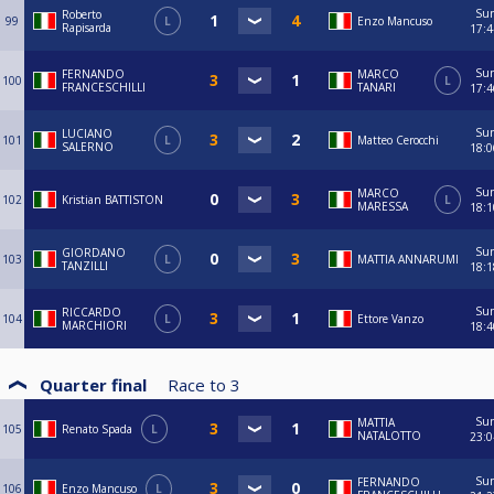
Su
Roberto
99
L
Enzo Mancuso
Rapisarda
17:4
Su
FERNANDO
MARCO
100
L
FRANCESCHILLI
TANARI
17:4
Su
LUCIANO
101
L
Matteo Cerocchi
SALERNO
18:0
Su
MARCO
102
Kristian BATTISTON
L
MARESSA
18:1
Su
GIORDANO
103
L
MATTIA ANNARUMI
TANZILLI
18:1
Su
RICCARDO
104
L
Ettore Vanzo
MARCHIORI
18:4
Quarter final
Race to
3
Su
MATTIA
105
Renato Spada
L
NATALOTTO
23:0
Su
FERNANDO
106
Enzo Mancuso
L